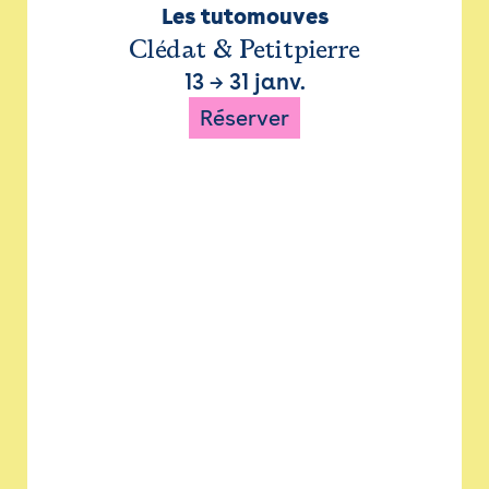
Les tutomouves
Clédat & Petitpierre
13
→
31 janv.
Réserver