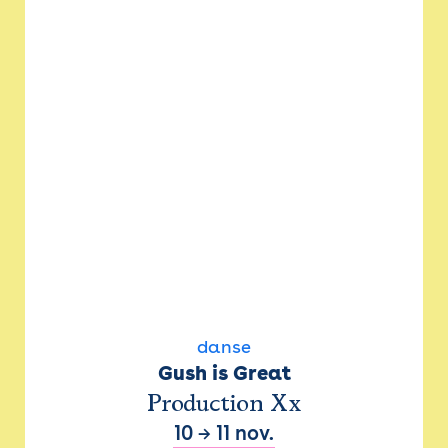
danse
Gush is Great
Production Xx
10
→
11 nov.