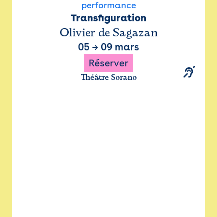
performance
Transfiguration
Olivier de Sagazan
05
→
09 mars
Réserver
Théâtre Sorano