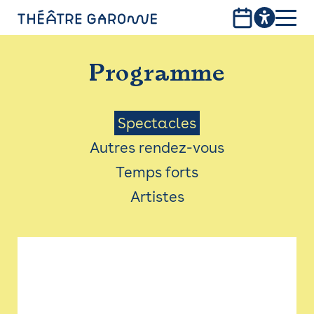
Aller
au
contenu
PROGRAMME
principal
Programme
INFOS PRATIQUES
AVEC LES PUBLICS
Menu
Spectacles
Autres rendez-vous
ACCESSIBILITÉ
Saison
Temps forts
LES PRODUCTIONS
Artistes
LE THÉÂTRE
Bistro
Billetterie