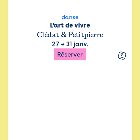
danse
L'art de vivre
Clédat & Petitpierre
27
→
31 janv.
Réserver