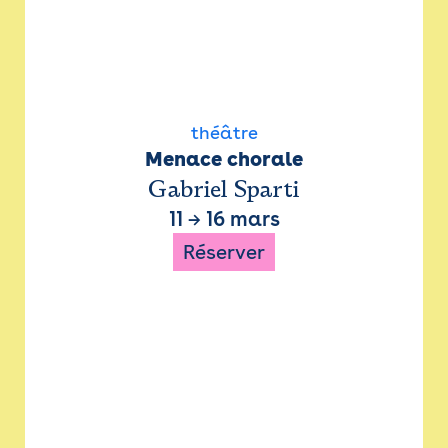
théâtre
Menace chorale
Gabriel Sparti
11
→
16 mars
Réserver