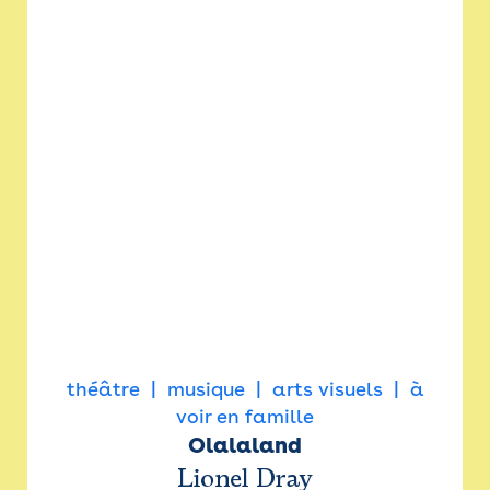
théâtre
musique
arts visuels
à
voir en famille
Olalaland
Lionel Dray