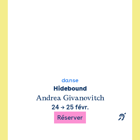
danse
Hidebound
Andrea Givanovitch
24
→
25 févr.
Réserver