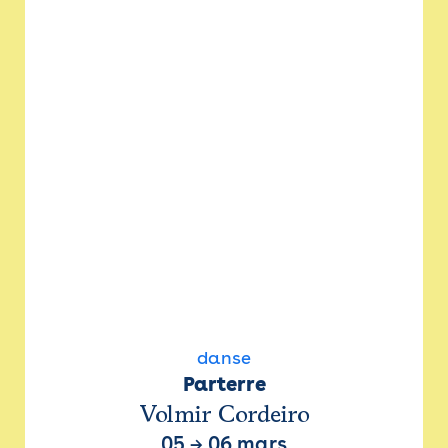
danse
Parterre
Volmir Cordeiro
05
→
06 mars