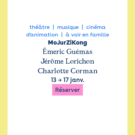
théâtre
musique
cinéma
d'animation
à voir en famille
MoJurZiKong
Émeric Guémas
Jérôme Lorichon
Charlotte Corman
13
→
17 janv.
Réserver