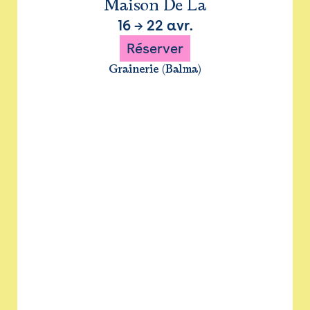
Maison De La
16
→
22 avr.
Réserver
Grainerie (Balma)