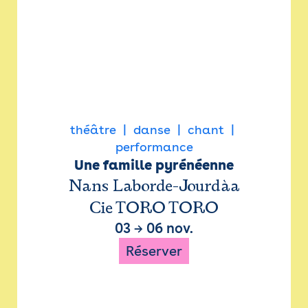
théâtre
danse
chant
performance
Une famille pyrénéenne
Nans Laborde-Jourdàa
Cie TORO TORO
03
→
06 nov.
Réserver