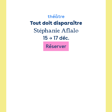
théâtre
Tout doit disparaître
Stéphanie Aflalo
15
→
17 déc.
Réserver