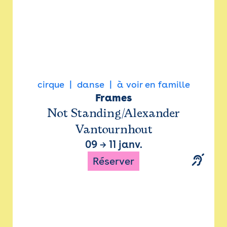
cirque
danse
à voir en famille
Frames
Not Standing/Alexander
Vantournhout
09
→
11 janv.
Réserver