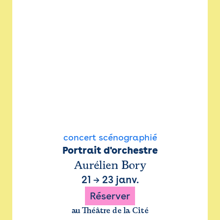
concert scénographié
Portrait d'orchestre
Aurélien Bory
21
→
23 janv.
Réserver
au Théâtre de la Cité