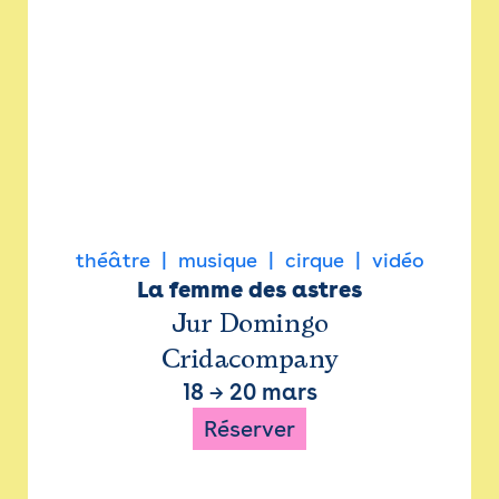
théâtre
musique
cirque
vidéo
La femme des astres
Jur Domingo
Cridacompany
18
→
20 mars
Réserver