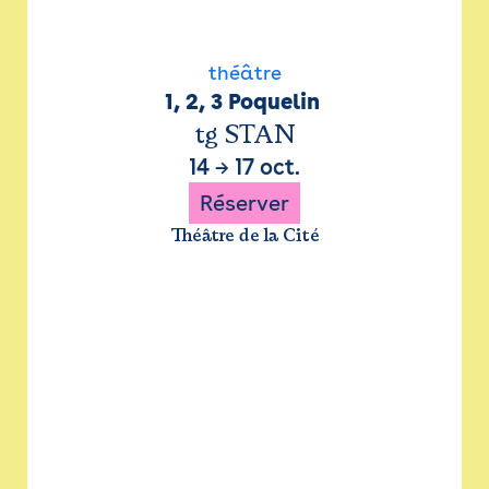
théâtre
1, 2, 3 Poquelin 
tg STAN
14
→
17 oct.
Réserver
Théâtre de la Cité