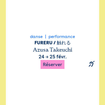
danse
performance
FURERU / 触れる
Azusa Takeuchi
24
→
25 févr.
Réserver