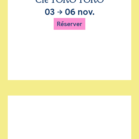
Cie TORO TORO
03
→
06 nov.
Réserver