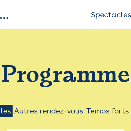
Spectacle
Top
Bar
/
Programme
Menu
les
Autres rendez-vous
Temps forts
on