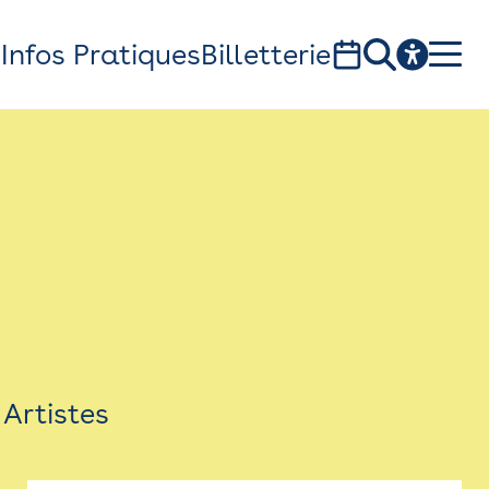
s
Infos Pratiques
Billetterie
Bistro
Billetterie
Newsletter
Espace presse
Artistes
théâtre Garonne, scène européenne
1, av. du Chateau d'eau - 31300 Toulouse