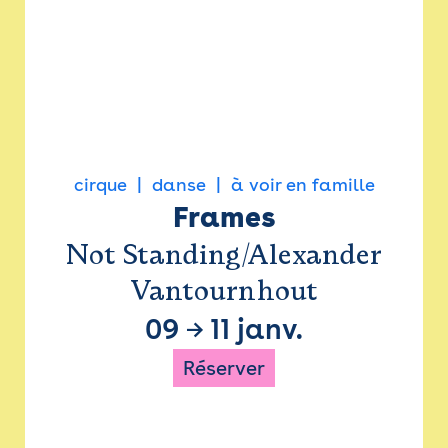
cirque
danse
à voir en famille
Frames
Not Standing/Alexander
Vantournhout
09
→
11 janv.
Réserver