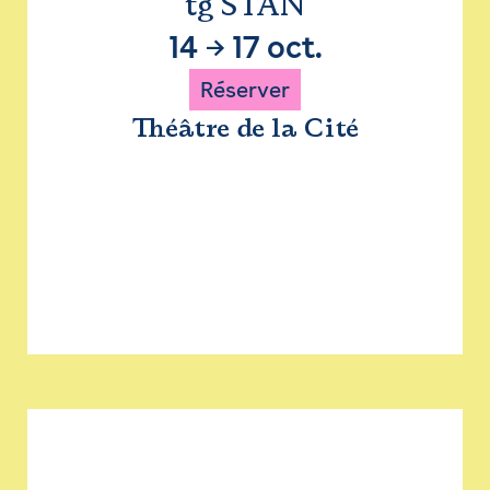
tg STAN
14
→
17 oct.
Réserver
Théâtre de la Cité