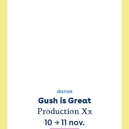
danse
Gush is Great
Production Xx
10
→
11 nov.