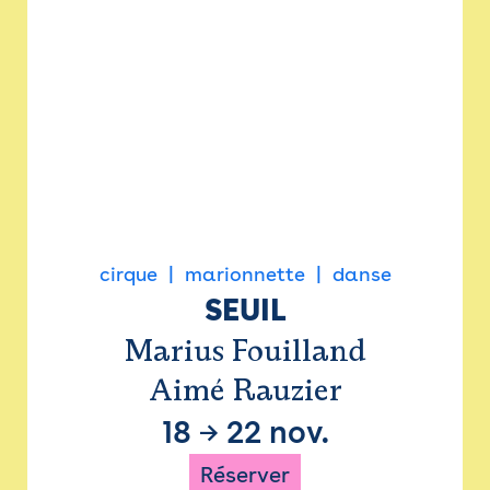
cirque
marionnette
danse
SEUIL
Marius Fouilland
Aimé Rauzier
18
→
22 nov.
Réserver