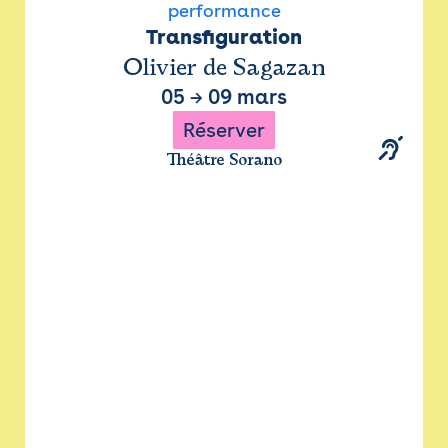
performance
Transfiguration
Olivier de Sagazan
05
→
09 mars
Réserver
Théâtre Sorano