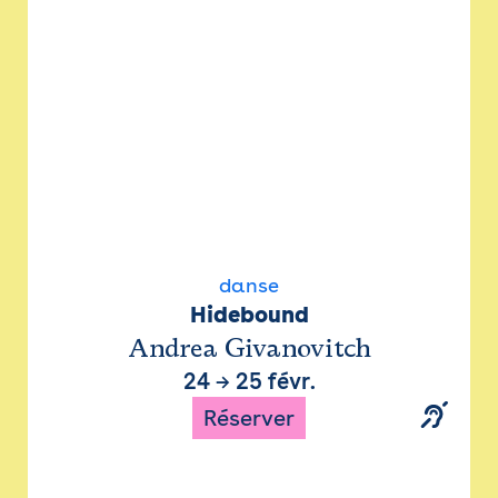
danse
Hidebound
Andrea Givanovitch
24
→
25 févr.
Réserver