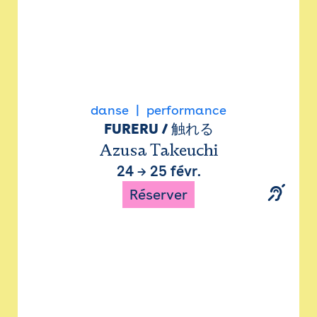
danse
performance
FURERU / 触れる
Azusa Takeuchi
24
→
25 févr.
Réserver