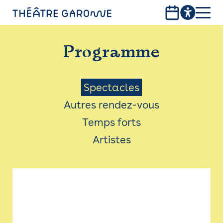
Aller
au
contenu
PROGRAMME
principal
Programme
INFOS PRATIQUES
AVEC LES PUBLICS
Menu
Spectacles
Autres rendez-vous
ACCESSIBILITÉ
Saison
Temps forts
LES PRODUCTIONS
Artistes
LE THÉÂTRE
Bistro
Billetterie