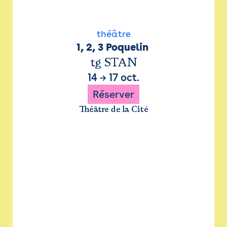
théâtre
1, 2, 3 Poquelin 
tg STAN
14
→
17 oct.
Réserver
Théâtre de la Cité