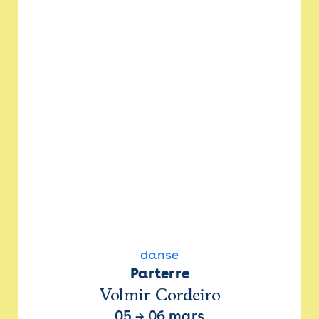
danse
Parterre
Volmir Cordeiro
05
→
06 mars