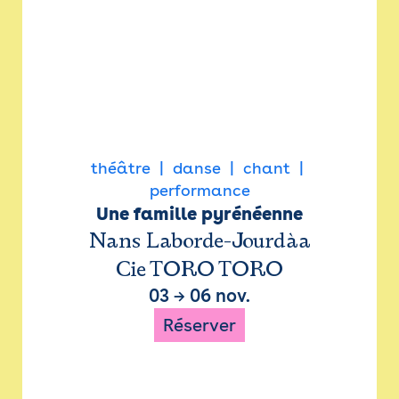
théâtre
danse
chant
performance
Une famille pyrénéenne
Nans Laborde-Jourdàa
Cie TORO TORO
03
→
06 nov.
Réserver