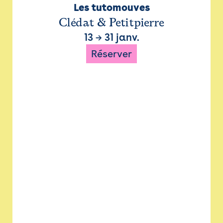
Les tutomouves
Clédat & Petitpierre
13
→
31 janv.
Réserver