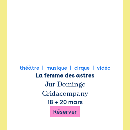
théâtre
musique
cirque
vidéo
La femme des astres
Jur Domingo
Cridacompany
18
→
20 mars
Réserver