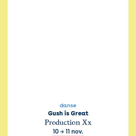
danse
Gush is Great
Production Xx
10
→
11 nov.