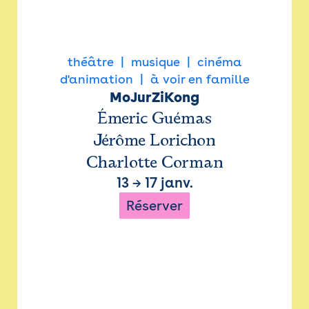
théâtre
musique
cinéma
d'animation
à voir en famille
MoJurZiKong
Émeric Guémas
Jérôme Lorichon
Charlotte Corman
13
→
17 janv.
Réserver