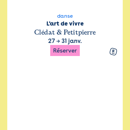
danse
L'art de vivre
Clédat & Petitpierre
27
→
31 janv.
Réserver