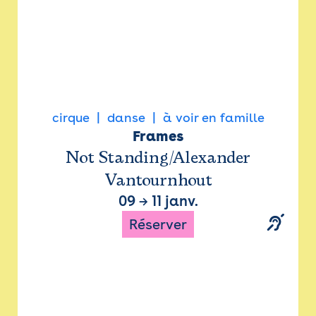
cirque
danse
à voir en famille
Frames
Not Standing/Alexander
Vantournhout
09
→
11 janv.
Réserver