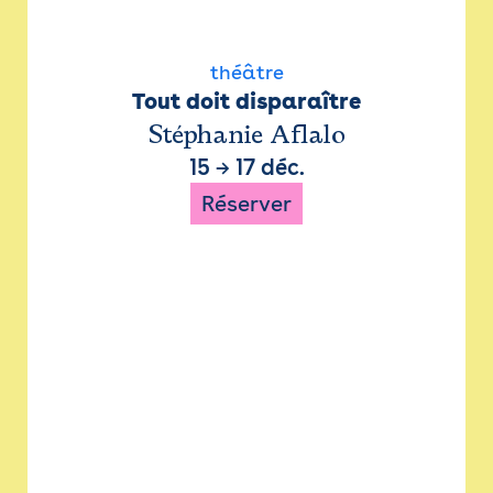
théâtre
Tout doit disparaître
Stéphanie Aflalo
15
→
17 déc.
Réserver