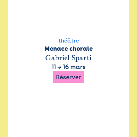
théâtre
Menace chorale
Gabriel Sparti
11
→
16 mars
Réserver