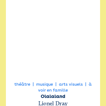
théâtre
musique
arts visuels
à
voir en famille
Olalaland
Lionel Dray