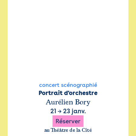
concert scénographié
Portrait d'orchestre
Aurélien Bory
21
→
23 janv.
Réserver
au Théâtre de la Cité