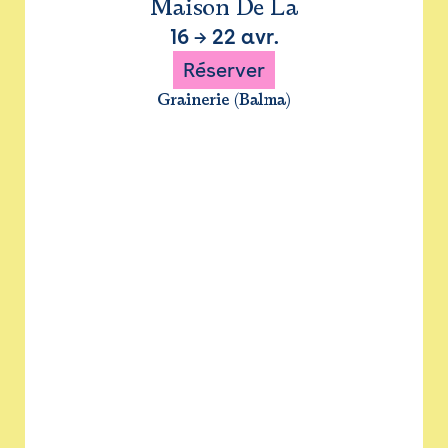
Maison De La
16
→
22 avr.
Réserver
Grainerie (Balma)