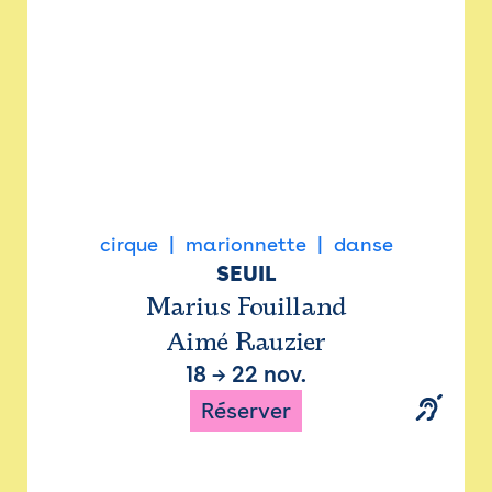
cirque
marionnette
danse
SEUIL
Marius Fouilland
Aimé Rauzier
18
→
22 nov.
Réserver