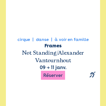
cirque
danse
à voir en famille
Frames
Not Standing/Alexander
Vantournhout
09
→
11 janv.
Réserver