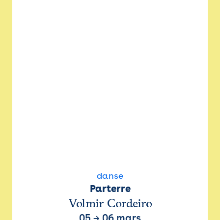
danse
Parterre
Volmir Cordeiro
05
→
06 mars