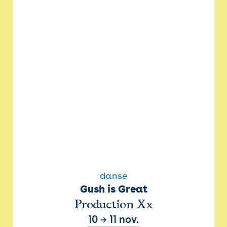
danse
Gush is Great
Production Xx
10
→
11 nov.