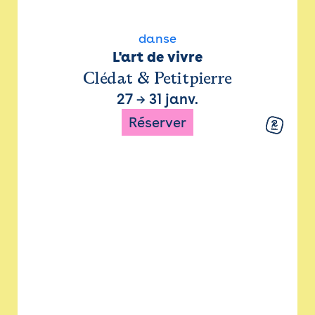
danse
L'art de vivre
Clédat & Petitpierre
27
→
31 janv.
Réserver