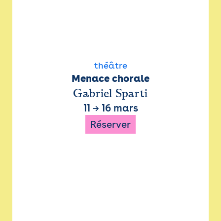
théâtre
Menace chorale
Gabriel Sparti
11
→
16 mars
Réserver