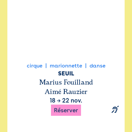
cirque
marionnette
danse
SEUIL
Marius Fouilland
Aimé Rauzier
18
→
22 nov.
Réserver