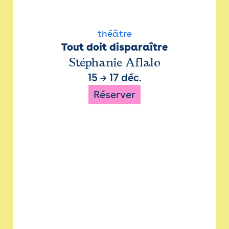
théâtre
Tout doit disparaître
Stéphanie Aflalo
15
→
17 déc.
Réserver