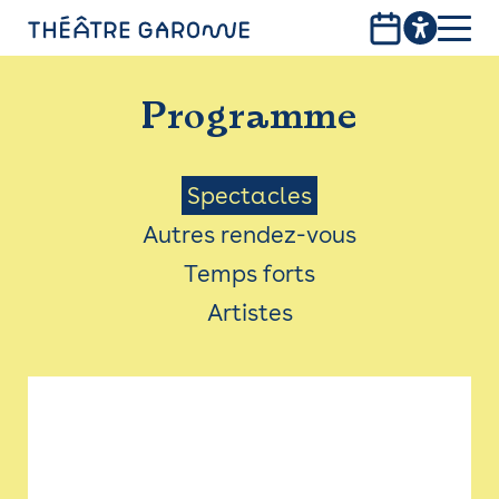
Aller
au
contenu
PROGRAMME
principal
Programme
INFOS PRATIQUES
AVEC LES PUBLICS
Menu
Spectacles
Autres rendez-vous
ACCESSIBILITÉ
Saison
Temps forts
LES PRODUCTIONS
Artistes
LE THÉÂTRE
Bistro
Billetterie