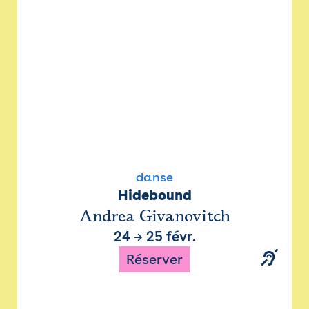
danse
Hidebound
Andrea Givanovitch
24
→
25 févr.
Réserver