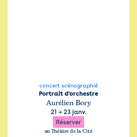
concert scénographié
Portrait d'orchestre
Aurélien Bory
21
→
23 janv.
Réserver
au Théâtre de la Cité