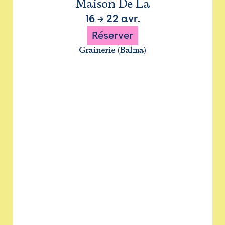
Maison De La
16
→
22 avr.
Réserver
Grainerie (Balma)