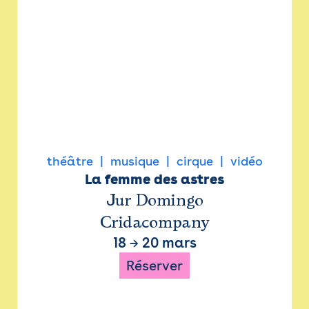
théâtre
musique
cirque
vidéo
La femme des astres
Jur Domingo
Cridacompany
18
→
20 mars
Réserver