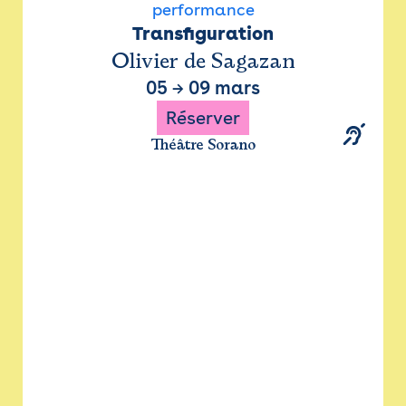
performance
Transfiguration
Olivier de Sagazan
05
→
09 mars
Réserver
Théâtre Sorano