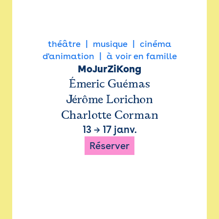
théâtre
musique
cinéma
d'animation
à voir en famille
MoJurZiKong
Émeric Guémas
Jérôme Lorichon
Charlotte Corman
13
→
17 janv.
Réserver