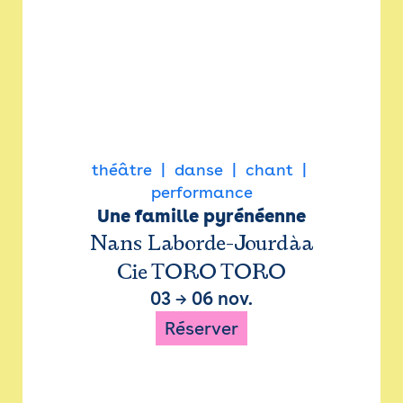
théâtre
danse
chant
performance
Une famille pyrénéenne
Nans Laborde-Jourdàa
Cie TORO TORO
03
→
06 nov.
Réserver