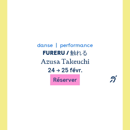
danse
performance
FURERU / 触れる
Azusa Takeuchi
24
→
25 févr.
Réserver