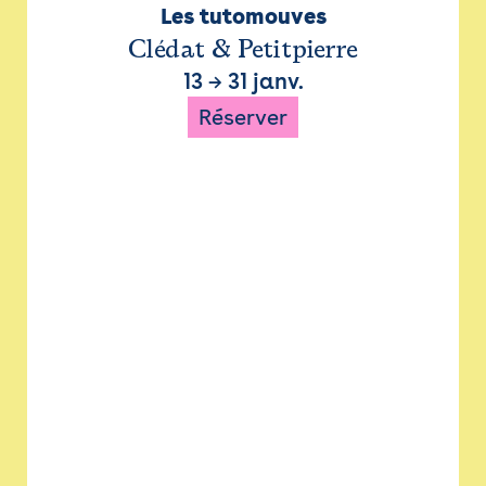
Les tutomouves
Clédat & Petitpierre
13
→
31 janv.
Réserver