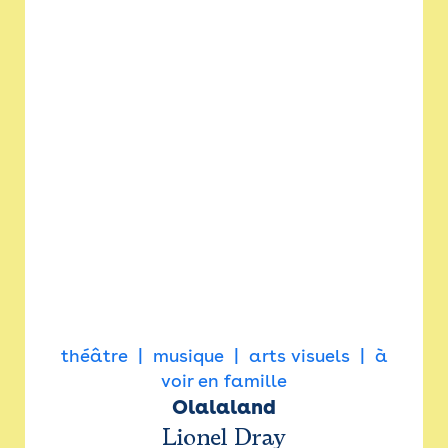
théâtre
musique
arts visuels
à
voir en famille
Olalaland
Lionel Dray