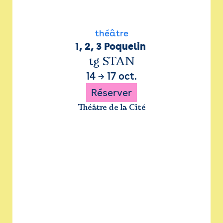
théâtre
1, 2, 3 Poquelin 
tg STAN
14
→
17 oct.
Réserver
Théâtre de la Cité