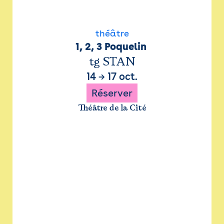
théâtre
1, 2, 3 Poquelin 
tg STAN
14
→
17 oct.
Réserver
Théâtre de la Cité