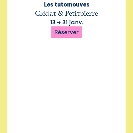
Les tutomouves
Clédat & Petitpierre
13
→
31 janv.
Réserver