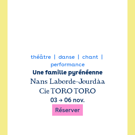
théâtre
danse
chant
performance
Une famille pyrénéenne
Nans Laborde-Jourdàa
Cie TORO TORO
03
→
06 nov.
Réserver