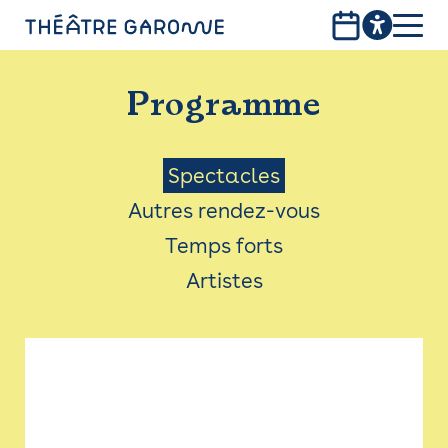
Aller
au
contenu
PROGRAMME
principal
Programme
INFOS PRATIQUES
AVEC LES PUBLICS
Menu
Spectacles
Autres rendez-vous
ACCESSIBILITÉ
Saison
Temps forts
LES PRODUCTIONS
Artistes
LE THÉÂTRE
Bistro
Billetterie