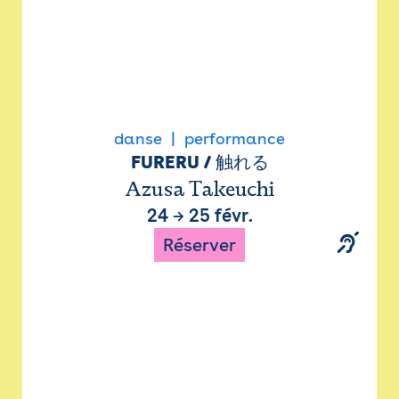
danse
performance
FURERU / 触れる
Azusa Takeuchi
24
→
25 févr.
Réserver