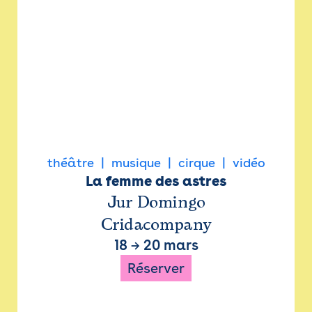
théâtre
musique
cirque
vidéo
La femme des astres
Jur Domingo
Cridacompany
18
→
20 mars
Réserver