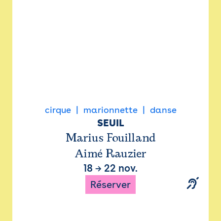
cirque
marionnette
danse
SEUIL
Marius Fouilland
Aimé Rauzier
18
→
22 nov.
Réserver