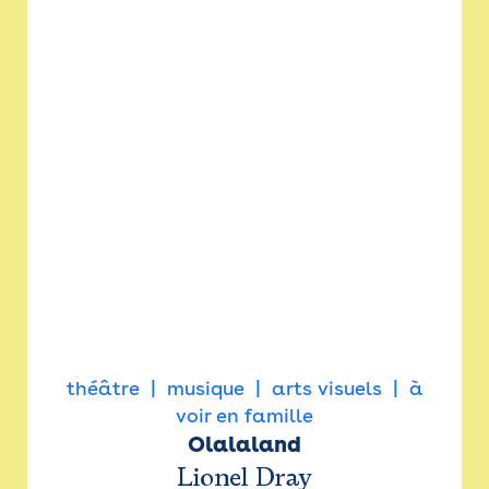
théâtre
musique
arts visuels
à
voir en famille
Olalaland
Lionel Dray