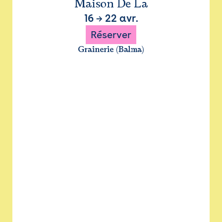
Maison De La
16
→
22 avr.
Réserver
Grainerie (Balma)