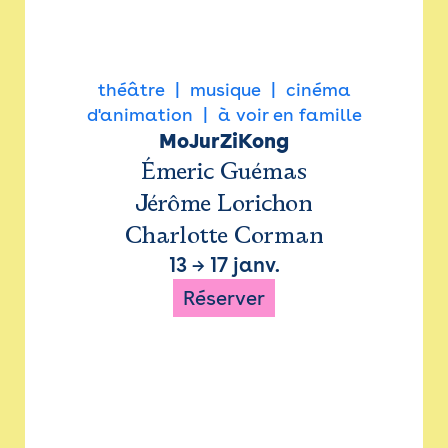
théâtre
musique
cinéma
d'animation
à voir en famille
MoJurZiKong
Émeric Guémas
Jérôme Lorichon
Charlotte Corman
13
→
17 janv.
Réserver