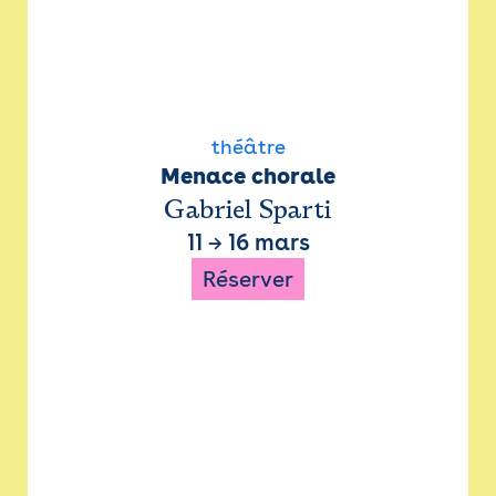
théâtre
Menace chorale
Gabriel Sparti
11
→
16 mars
Réserver