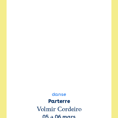
danse
Parterre
Volmir Cordeiro
05
→
06 mars