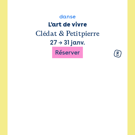
danse
L'art de vivre
Clédat & Petitpierre
27
→
31 janv.
Réserver