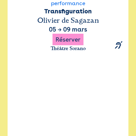
performance
Transfiguration
Olivier de Sagazan
05
→
09 mars
Réserver
Théâtre Sorano