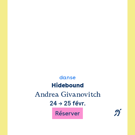
danse
Hidebound
Andrea Givanovitch
24
→
25 févr.
Réserver