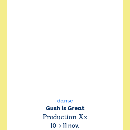
danse
Gush is Great
Production Xx
10
→
11 nov.