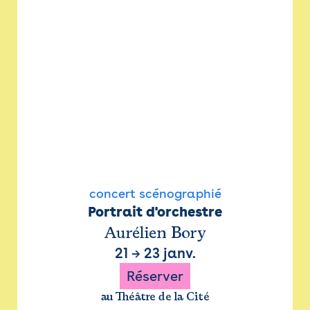
concert scénographié
Portrait d'orchestre
Aurélien Bory
21
→
23 janv.
Réserver
au Théâtre de la Cité