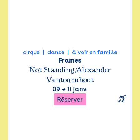
cirque
danse
à voir en famille
Frames
Not Standing/Alexander
Vantournhout
09
→
11 janv.
Réserver