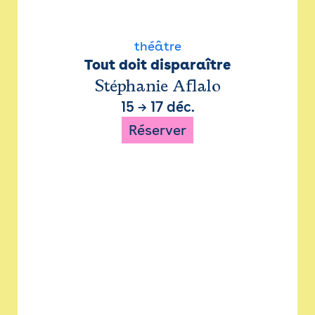
théâtre
Tout doit disparaître
Stéphanie Aflalo
15
→
17 déc.
Réserver