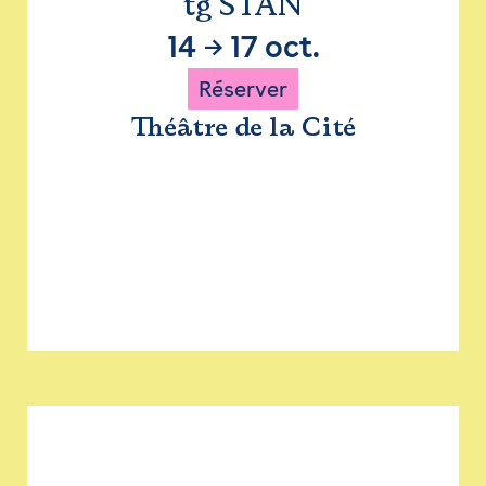
tg STAN
14
→
17 oct.
Réserver
Théâtre de la Cité