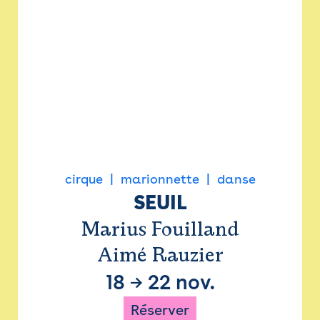
cirque
marionnette
danse
SEUIL
Marius Fouilland
Aimé Rauzier
18
→
22 nov.
Réserver