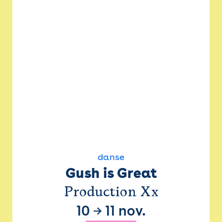
danse
Gush is Great
Production Xx
10
→
11 nov.