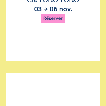
Cie TORO TORO
03
→
06 nov.
Réserver