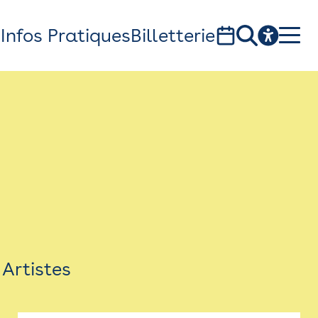
s
Infos Pratiques
Billetterie
Bistro
Billetterie
Newsletter
Espace presse
Artistes
théâtre Garonne, scène européenne
1, av. du Chateau d'eau - 31300 Toulouse