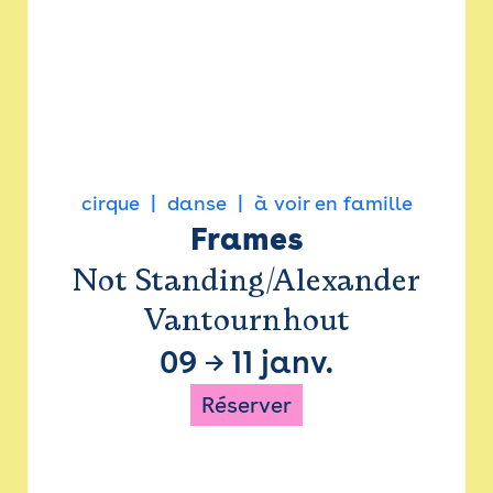
cirque
danse
à voir en famille
Frames
Not Standing/Alexander
Vantournhout
09
→
11 janv.
Réserver