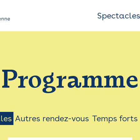
Spectacle
Top
Bar
/
Programme
Menu
les
Autres rendez-vous
Temps forts
on