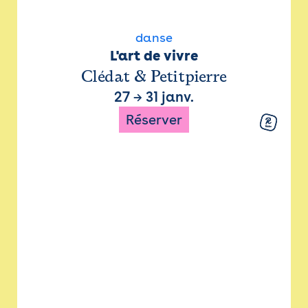
danse
L'art de vivre
Clédat & Petitpierre
27
→
31 janv.
Réserver