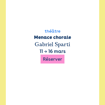
théâtre
Menace chorale
Gabriel Sparti
11
→
16 mars
Réserver