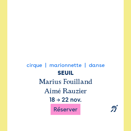
cirque
marionnette
danse
SEUIL
Marius Fouilland
Aimé Rauzier
18
→
22 nov.
Réserver