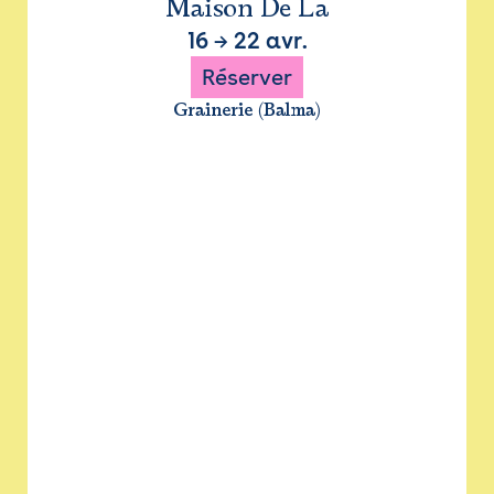
Maison De La
16
→
22 avr.
Réserver
Grainerie (Balma)