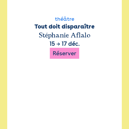
théâtre
Tout doit disparaître
Stéphanie Aflalo
15
→
17 déc.
Réserver