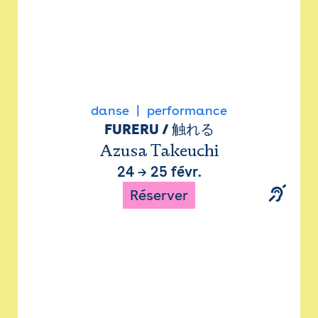
danse
performance
FURERU / 触れる
Azusa Takeuchi
24
→
25 févr.
Réserver