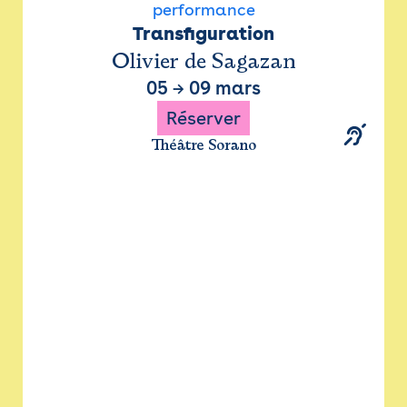
performance
Transfiguration
Olivier de Sagazan
05
→
09 mars
Réserver
Théâtre Sorano