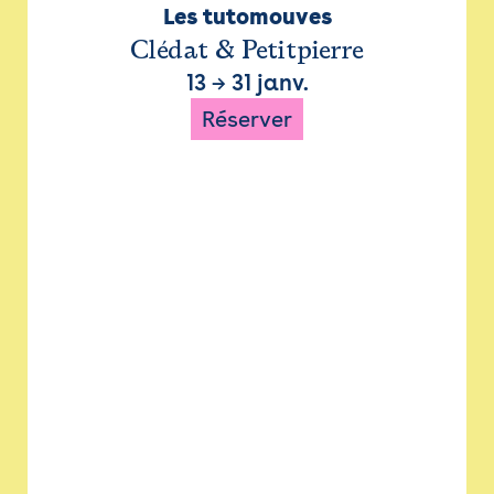
Les tutomouves
Clédat & Petitpierre
13
→
31 janv.
Réserver