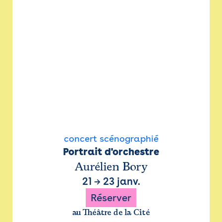
concert scénographié
Portrait d'orchestre
Aurélien Bory
21
→
23 janv.
Réserver
au Théâtre de la Cité