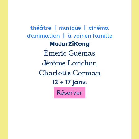
théâtre
musique
cinéma
d'animation
à voir en famille
MoJurZiKong
Émeric Guémas
Jérôme Lorichon
Charlotte Corman
13
→
17 janv.
Réserver