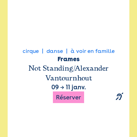
cirque
danse
à voir en famille
Frames
Not Standing/Alexander
Vantournhout
09
→
11 janv.
Réserver