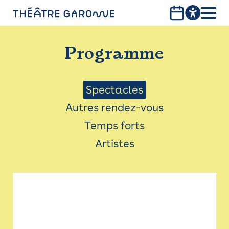
Aller
au
contenu
PROGRAMME
principal
Programme
INFOS PRATIQUES
AVEC LES PUBLICS
Menu
Spectacles
Autres rendez-vous
ACCESSIBILITÉ
Saison
Temps forts
LES PRODUCTIONS
Artistes
LE THÉÂTRE
Bistro
Billetterie