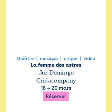
théâtre
musique
cirque
vidéo
La femme des astres
Jur Domingo
Cridacompany
18
→
20 mars
Réserver