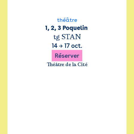
théâtre
1, 2, 3 Poquelin 
tg STAN
14
→
17 oct.
Réserver
Théâtre de la Cité