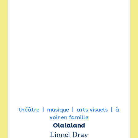
théâtre
musique
arts visuels
à
voir en famille
Olalaland
Lionel Dray