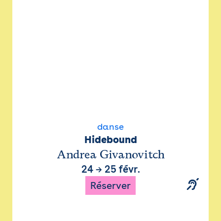
danse
Hidebound
Andrea Givanovitch
24
→
25 févr.
Réserver