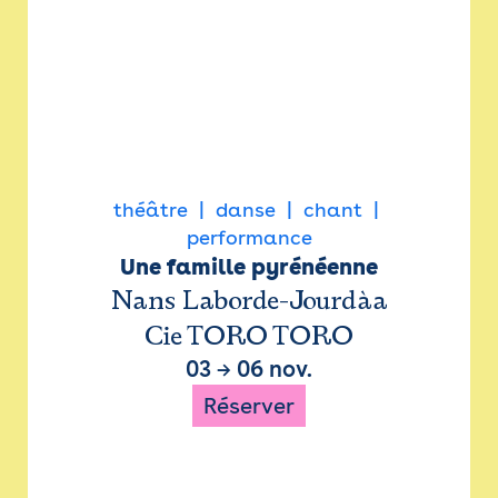
théâtre
danse
chant
performance
Une famille pyrénéenne
Nans Laborde-Jourdàa
Cie TORO TORO
03
→
06 nov.
Réserver