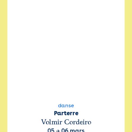
danse
Parterre
Volmir Cordeiro
05
→
06 mars