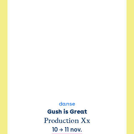
danse
Gush is Great
Production Xx
10
→
11 nov.