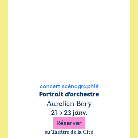
concert scénographié
Portrait d'orchestre
Aurélien Bory
21
→
23 janv.
Réserver
au Théâtre de la Cité