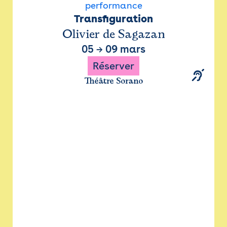
performance
Transfiguration
Olivier de Sagazan
05
→
09 mars
Réserver
Théâtre Sorano