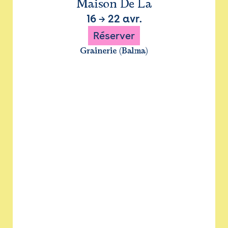
Maison De La
16
→
22 avr.
Réserver
Grainerie (Balma)