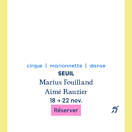
cirque
marionnette
danse
SEUIL
Marius Fouilland
Aimé Rauzier
18
→
22 nov.
Réserver