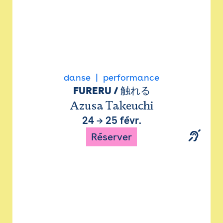
danse
performance
FURERU / 触れる
Azusa Takeuchi
24
→
25 févr.
Réserver