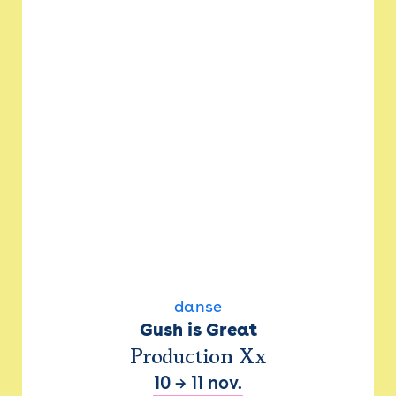
danse
Gush is Great
Production Xx
10
→
11 nov.