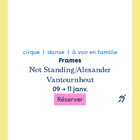
cirque
danse
à voir en famille
Frames
Not Standing/Alexander
Vantournhout
09
→
11 janv.
Réserver