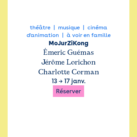
théâtre
musique
cinéma
d'animation
à voir en famille
MoJurZiKong
Émeric Guémas
Jérôme Lorichon
Charlotte Corman
13
→
17 janv.
Réserver