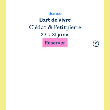
danse
L'art de vivre
Clédat & Petitpierre
27
→
31 janv.
Réserver