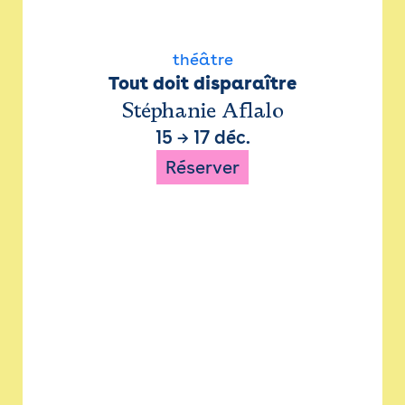
théâtre
Tout doit disparaître
Stéphanie Aflalo
15
→
17 déc.
Réserver