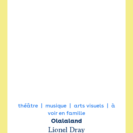
théâtre
musique
arts visuels
à
voir en famille
Olalaland
Lionel Dray