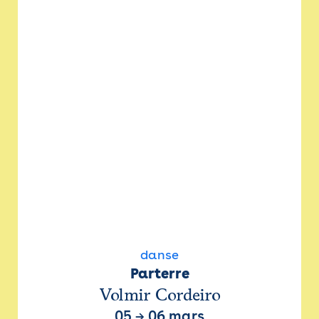
danse
Parterre
Volmir Cordeiro
05
→
06 mars