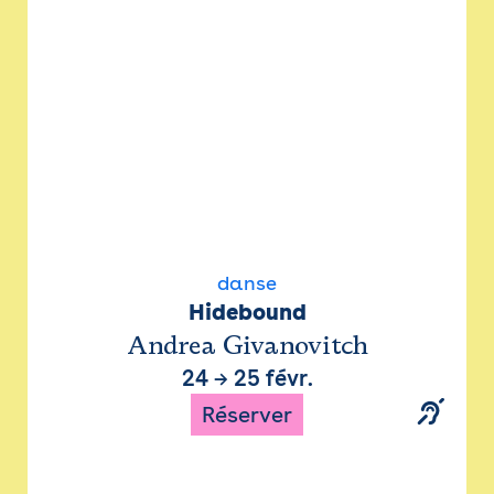
danse
Hidebound
Andrea Givanovitch
24
→
25 févr.
Réserver