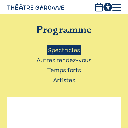
Aller
au
contenu
PROGRAMME
principal
Programme
INFOS PRATIQUES
AVEC LES PUBLICS
Menu
Spectacles
Autres rendez-vous
ACCESSIBILITÉ
Saison
Temps forts
LES PRODUCTIONS
Artistes
LE THÉÂTRE
Bistro
Billetterie