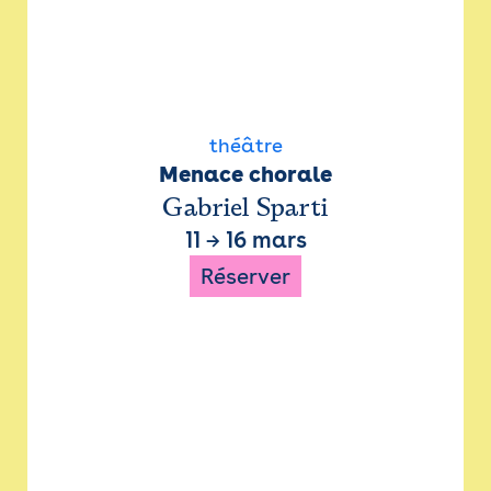
théâtre
Menace chorale
Gabriel Sparti
11
→
16 mars
Réserver