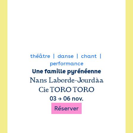
théâtre
danse
chant
performance
Une famille pyrénéenne
Nans Laborde-Jourdàa
Cie TORO TORO
03
→
06 nov.
Réserver