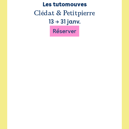
Les tutomouves
Clédat & Petitpierre
13
→
31 janv.
Réserver