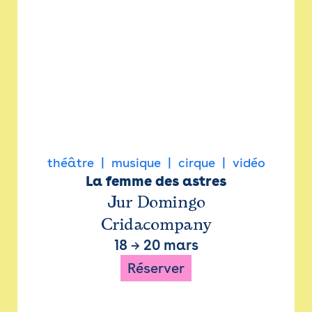
théâtre
musique
cirque
vidéo
La femme des astres
Jur Domingo
Cridacompany
18
→
20 mars
Réserver