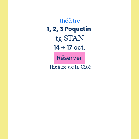
théâtre
1, 2, 3 Poquelin 
tg STAN
14
→
17 oct.
Réserver
Théâtre de la Cité