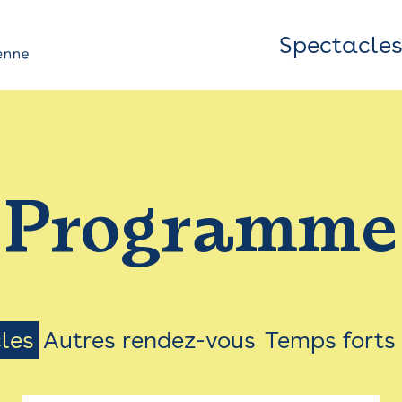
Spectacle
Top
Bar
/
Programme
Menu
les
Autres rendez-vous
Temps forts
on