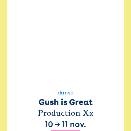
danse
Gush is Great
Production Xx
10
→
11 nov.