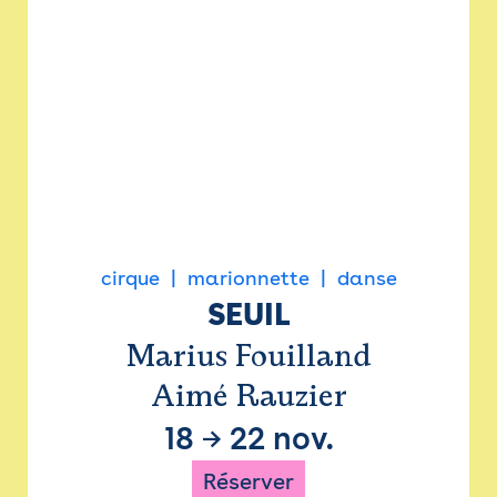
cirque
marionnette
danse
SEUIL
Marius Fouilland
Aimé Rauzier
18
→
22 nov.
Réserver