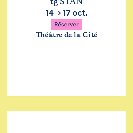
tg STAN
14
→
17 oct.
Réserver
Théâtre de la Cité