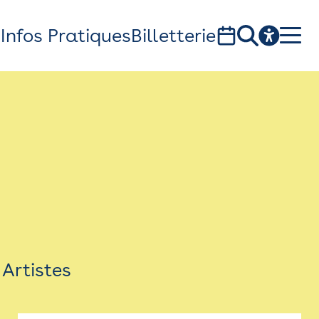
s
Infos Pratiques
Billetterie
Bistro
Billetterie
Newsletter
Espace presse
Artistes
théâtre Garonne, scène européenne
1, av. du Chateau d'eau - 31300 Toulouse