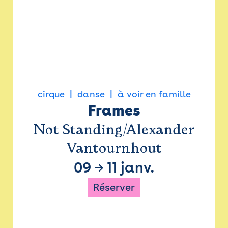
cirque
danse
à voir en famille
Frames
Not Standing/Alexander
Vantournhout
09
→
11 janv.
Réserver