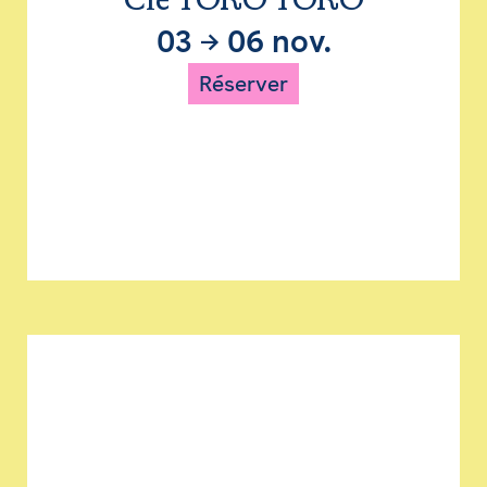
Cie TORO TORO
03
→
06 nov.
Réserver