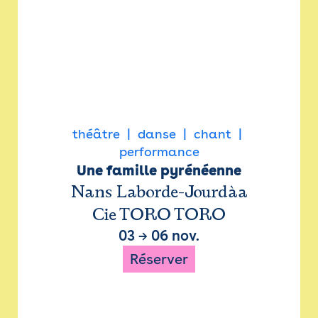
théâtre
danse
chant
performance
Une famille pyrénéenne
Nans Laborde-Jourdàa
Cie TORO TORO
03
→
06 nov.
Réserver