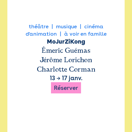
théâtre
musique
cinéma
d'animation
à voir en famille
MoJurZiKong
Émeric Guémas
Jérôme Lorichon
Charlotte Corman
13
→
17 janv.
Réserver