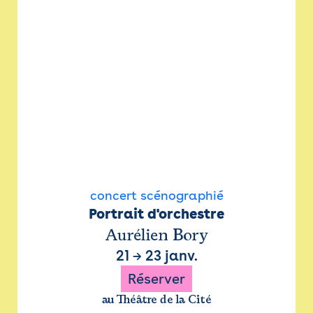
concert scénographié
Portrait d'orchestre
Aurélien Bory
21
→
23 janv.
Réserver
au Théâtre de la Cité