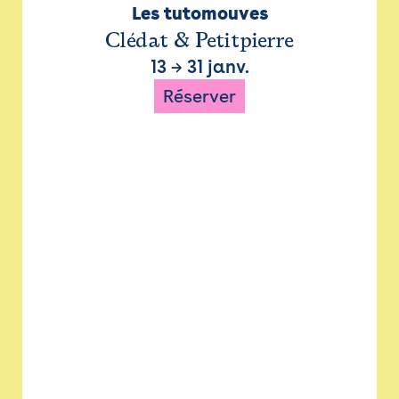
Les tutomouves
Clédat & Petitpierre
13
→
31 janv.
Réserver