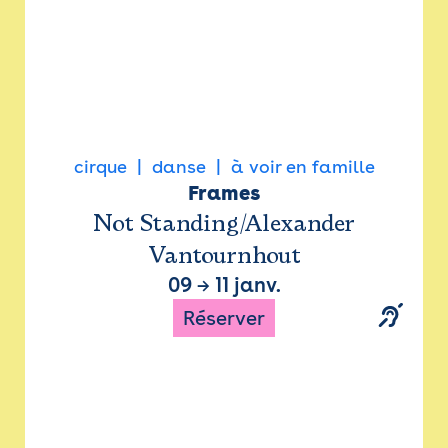
cirque
danse
à voir en famille
Frames
Not Standing/Alexander
Vantournhout
09
→
11 janv.
Réserver