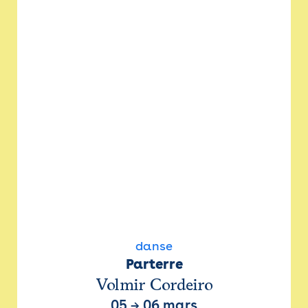
danse
Parterre
Volmir Cordeiro
05
→
06 mars