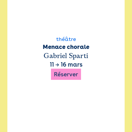
théâtre
Menace chorale
Gabriel Sparti
11
→
16 mars
Réserver