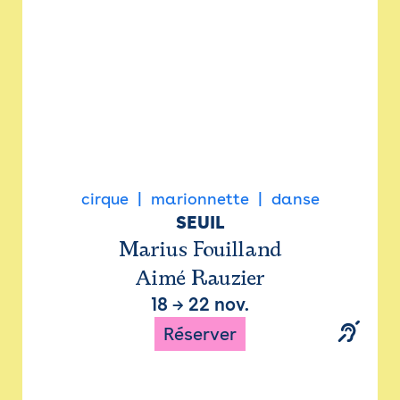
cirque
marionnette
danse
SEUIL
Marius Fouilland
Aimé Rauzier
18
→
22 nov.
Réserver