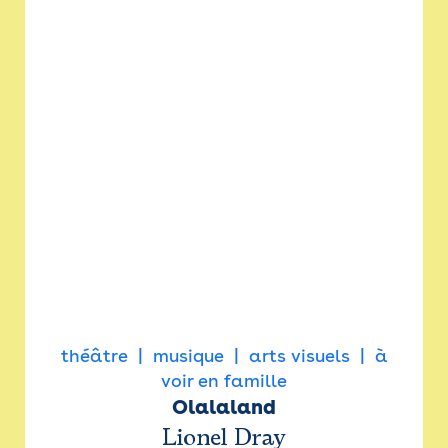
théâtre
musique
arts visuels
à
voir en famille
Olalaland
Lionel Dray