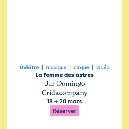
théâtre
musique
cirque
vidéo
La femme des astres
Jur Domingo
Cridacompany
18
→
20 mars
Réserver