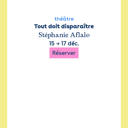
théâtre
Tout doit disparaître
Stéphanie Aflalo
15
→
17 déc.
Réserver