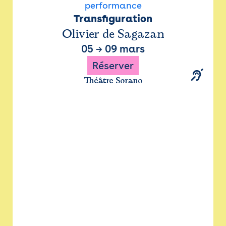
performance
Transfiguration
Olivier de Sagazan
05
→
09 mars
Réserver
Théâtre Sorano