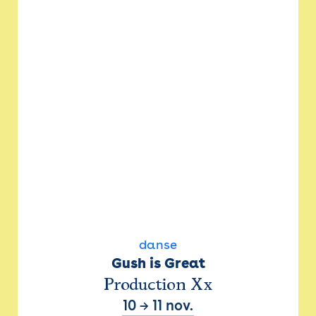
danse
Gush is Great
Production Xx
10
→
11 nov.