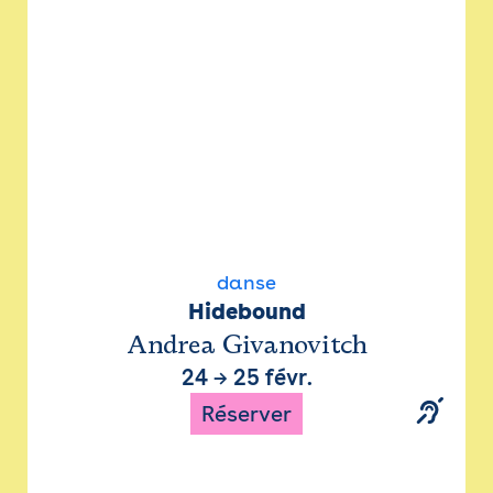
danse
Hidebound
Andrea Givanovitch
24
→
25 févr.
Réserver