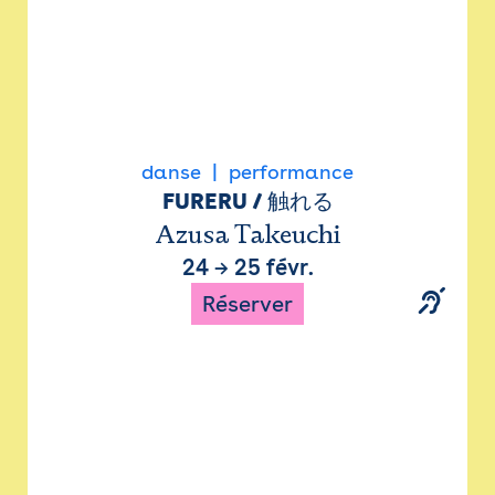
danse
performance
FURERU / 触れる
Azusa Takeuchi
24
→
25 févr.
Réserver