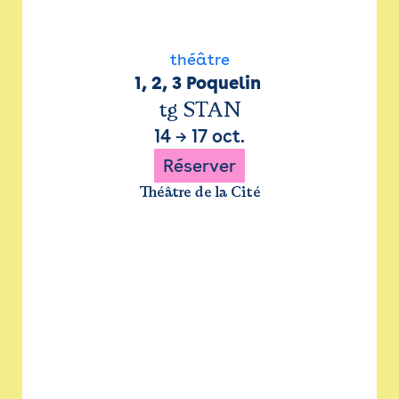
théâtre
1, 2, 3 Poquelin 
tg STAN
14
→
17 oct.
Réserver
Théâtre de la Cité