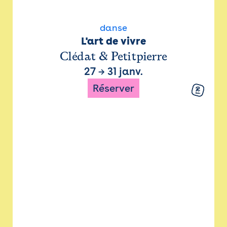
danse
L'art de vivre
Clédat & Petitpierre
27
→
31 janv.
Réserver