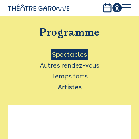
Aller
au
contenu
PROGRAMME
principal
Programme
INFOS PRATIQUES
AVEC LES PUBLICS
Menu
Spectacles
Autres rendez-vous
ACCESSIBILITÉ
Saison
Temps forts
LES PRODUCTIONS
Artistes
LE THÉÂTRE
Bistro
Billetterie