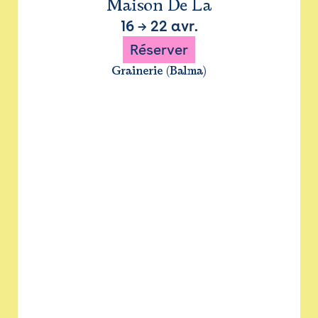
Maison De La
16
→
22 avr.
Réserver
Grainerie (Balma)