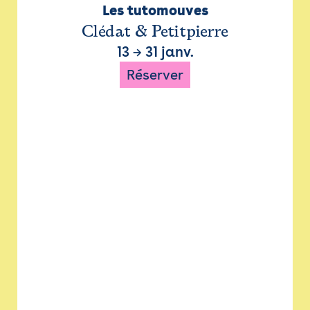
Les tutomouves
Clédat & Petitpierre
13
→
31 janv.
Réserver