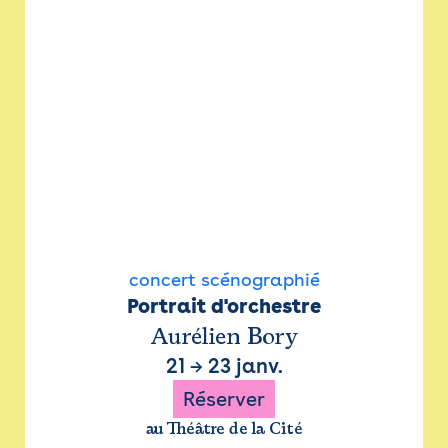
concert scénographié
Portrait d'orchestre
Aurélien Bory
21
→
23 janv.
Réserver
au Théâtre de la Cité