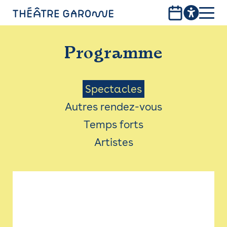
Aller
au
contenu
PROGRAMME
principal
Programme
INFOS PRATIQUES
AVEC LES PUBLICS
Menu
Spectacles
Autres rendez-vous
ACCESSIBILITÉ
Saison
Temps forts
LES PRODUCTIONS
Artistes
LE THÉÂTRE
Bistro
Billetterie