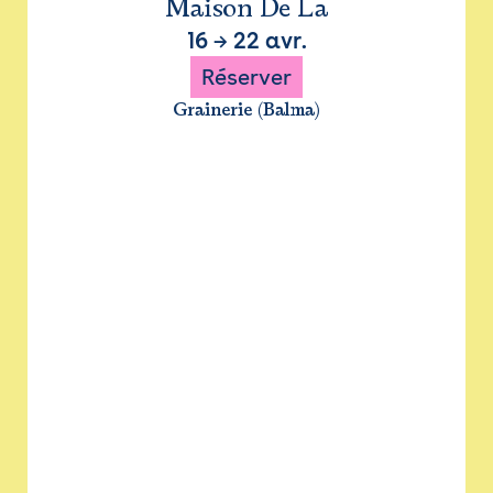
Maison De La
16
→
22 avr.
Réserver
Grainerie (Balma)