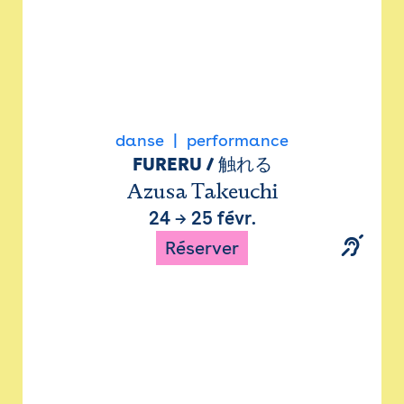
danse
performance
FURERU / 触れる
Azusa Takeuchi
24
→
25 févr.
Réserver