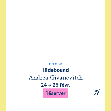
danse
Hidebound
Andrea Givanovitch
24
→
25 févr.
Réserver