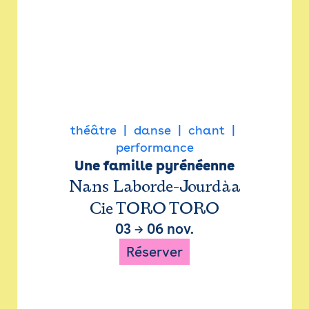
théâtre
danse
chant
performance
Une famille pyrénéenne
Nans Laborde-Jourdàa
Cie TORO TORO
03
→
06 nov.
Réserver