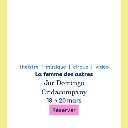
théâtre
musique
cirque
vidéo
La femme des astres
Jur Domingo
Cridacompany
18
→
20 mars
Réserver