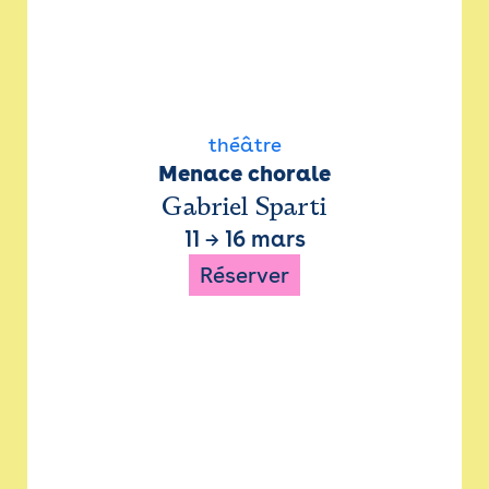
théâtre
Menace chorale
Gabriel Sparti
11
→
16 mars
Réserver