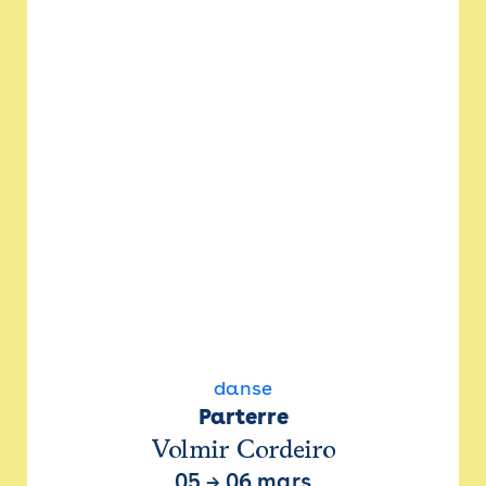
danse
Parterre
Volmir Cordeiro
05
→
06 mars