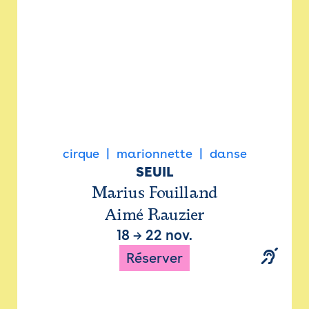
cirque
marionnette
danse
SEUIL
Marius Fouilland
Aimé Rauzier
18
→
22 nov.
Réserver