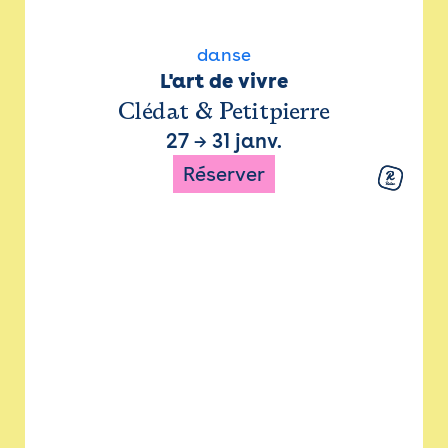
danse
L'art de vivre
Clédat & Petitpierre
27
→
31 janv.
Réserver