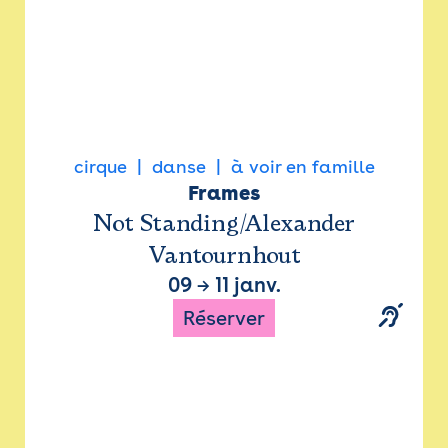
cirque
danse
à voir en famille
Frames
Not Standing/Alexander
Vantournhout
09
→
11 janv.
Réserver