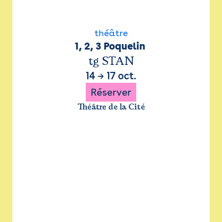
théâtre
1, 2, 3 Poquelin 
tg STAN
14
→
17 oct.
Réserver
Théâtre de la Cité