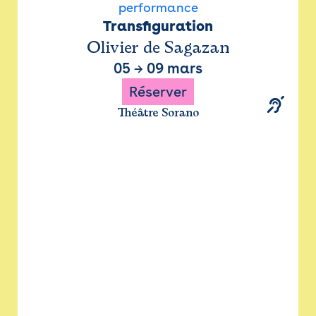
performance
Transfiguration
Olivier de Sagazan
05
→
09 mars
Réserver
Théâtre Sorano