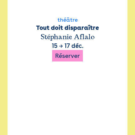
théâtre
Tout doit disparaître
Stéphanie Aflalo
15
→
17 déc.
Réserver