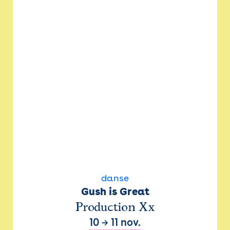
danse
Gush is Great
Production Xx
10
→
11 nov.