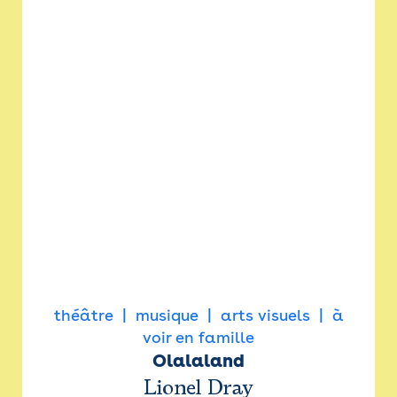
théâtre
musique
arts visuels
à
voir en famille
Olalaland
Lionel Dray