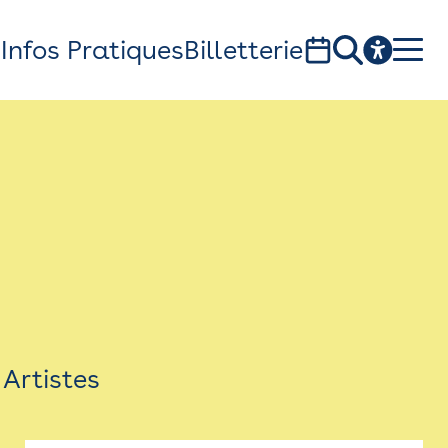
s
Infos Pratiques
Billetterie
Bistro
Billetterie
Newsletter
Espace presse
Artistes
théâtre Garonne, scène européenne
1, av. du Chateau d'eau - 31300 Toulouse