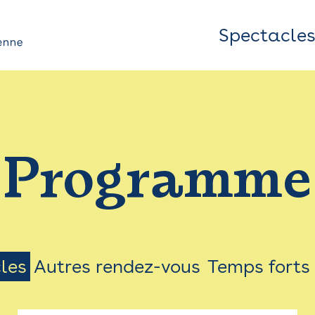
Spectacle
Top
Bar
/
Programme
Menu
les
Autres rendez-vous
Temps forts
on