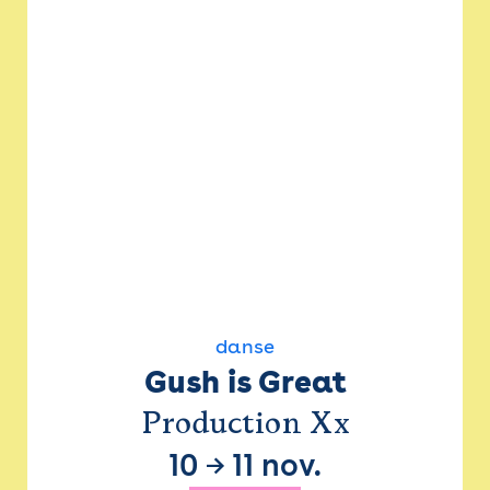
danse
Gush is Great
Production Xx
10
→
11 nov.