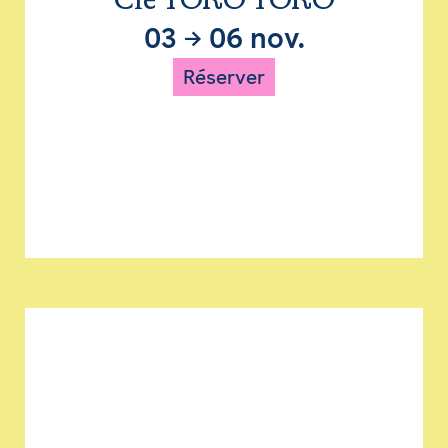
Cie TORO TORO
03
→
06 nov.
Réserver