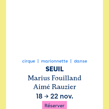
cirque
marionnette
danse
SEUIL
Marius Fouilland
Aimé Rauzier
18
→
22 nov.
Réserver