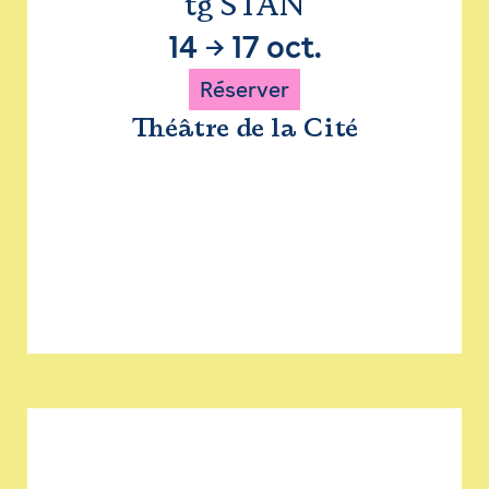
tg STAN
14
→
17 oct.
Réserver
Théâtre de la Cité