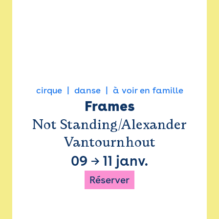
cirque
danse
à voir en famille
Frames
Not Standing/Alexander
Vantournhout
09
→
11 janv.
Réserver