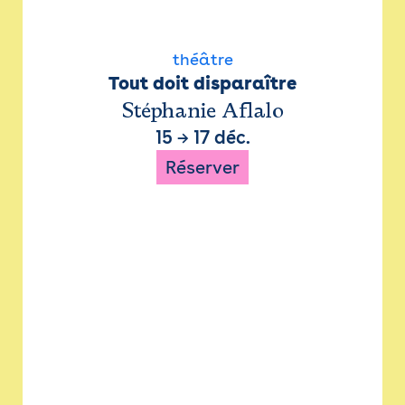
théâtre
Tout doit disparaître
Stéphanie Aflalo
15
→
17 déc.
Réserver