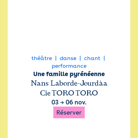
théâtre
danse
chant
performance
Une famille pyrénéenne
Nans Laborde-Jourdàa
Cie TORO TORO
03
→
06 nov.
Réserver