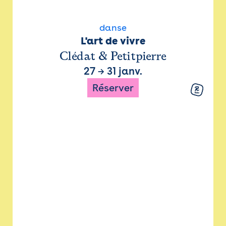
danse
L'art de vivre
Clédat & Petitpierre
27
→
31 janv.
Réserver