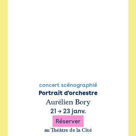
concert scénographié
Portrait d'orchestre
Aurélien Bory
21
→
23 janv.
Réserver
au Théâtre de la Cité