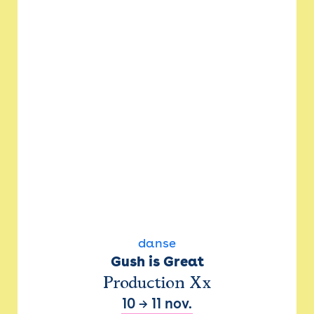
danse
Gush is Great
Production Xx
10
→
11 nov.