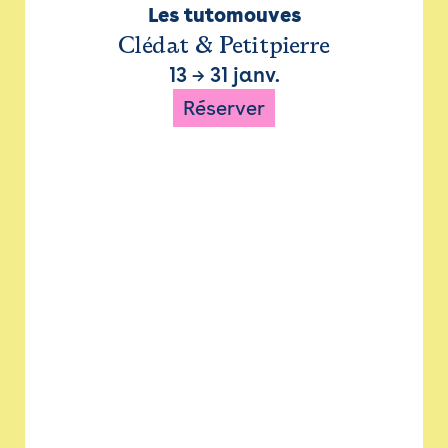
Les tutomouves
Clédat & Petitpierre
13
→
31 janv.
Réserver