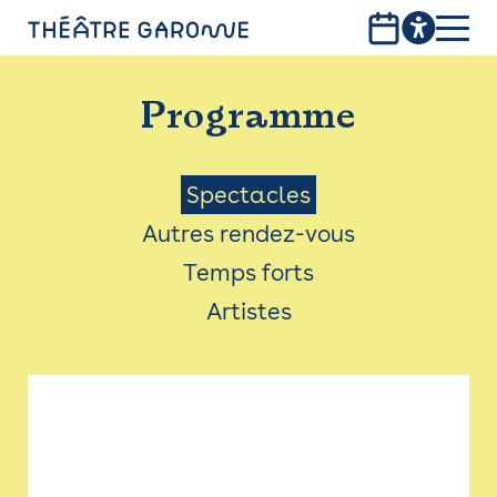
Aller
au
contenu
PROGRAMME
principal
Programme
INFOS PRATIQUES
AVEC LES PUBLICS
Menu
Spectacles
Autres rendez-vous
ACCESSIBILITÉ
Saison
Temps forts
LES PRODUCTIONS
Artistes
LE THÉÂTRE
Bistro
Billetterie