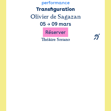
performance
Transfiguration
Olivier de Sagazan
05
→
09 mars
Réserver
Théâtre Sorano