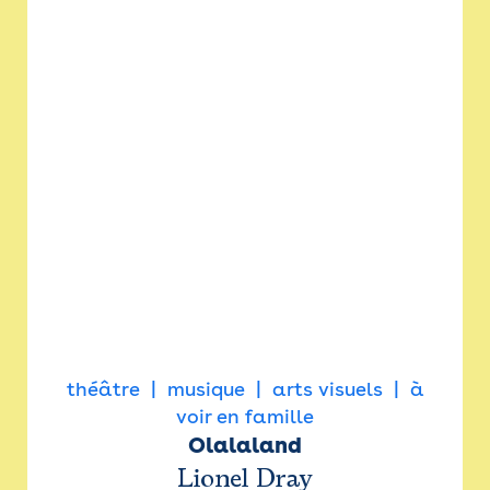
théâtre
musique
arts visuels
à
voir en famille
Olalaland
Lionel Dray