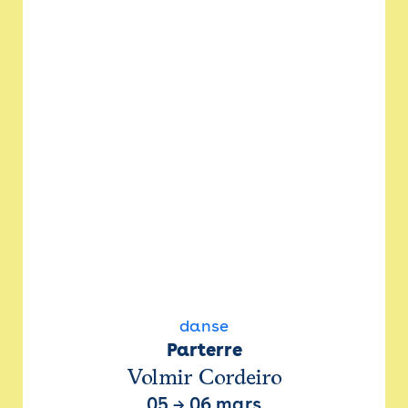
danse
Parterre
Volmir Cordeiro
05
→
06 mars