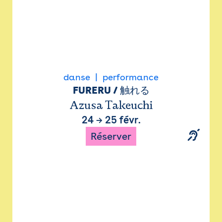
danse
performance
FURERU / 触れる
Azusa Takeuchi
24
→
25 févr.
Réserver