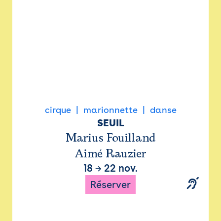
cirque
marionnette
danse
SEUIL
Marius Fouilland
Aimé Rauzier
18
→
22 nov.
Réserver