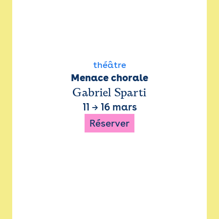
théâtre
Menace chorale
Gabriel Sparti
11
→
16 mars
Réserver