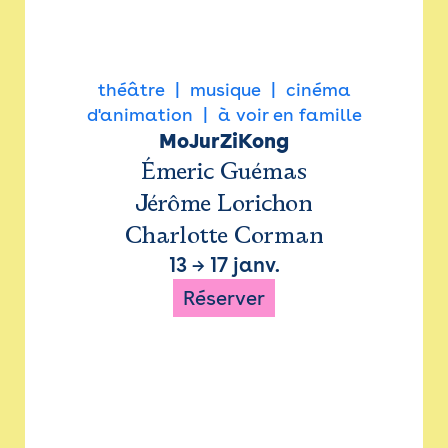
théâtre
musique
cinéma
d'animation
à voir en famille
MoJurZiKong
Émeric Guémas
Jérôme Lorichon
Charlotte Corman
13
→
17 janv.
Réserver