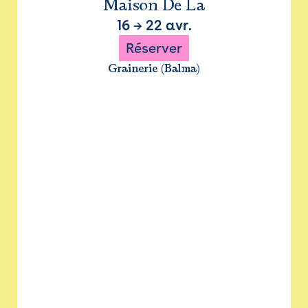
Maison De La
16
→
22 avr.
Réserver
Grainerie (Balma)