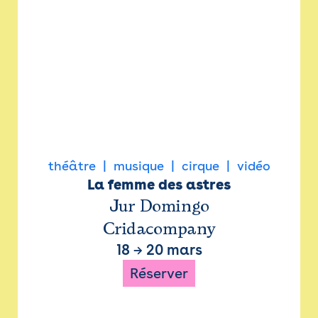
théâtre
musique
cirque
vidéo
La femme des astres
Jur Domingo
Cridacompany
18
→
20 mars
Réserver