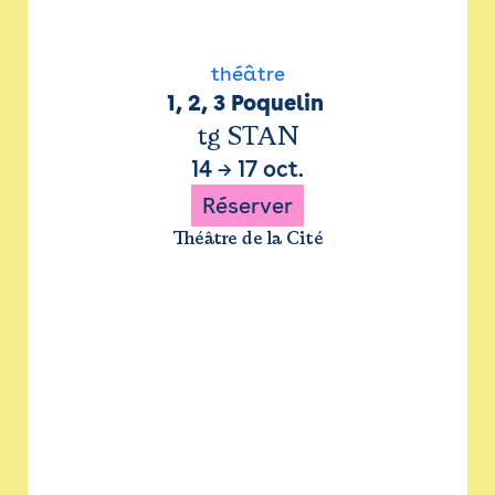
théâtre
1, 2, 3 Poquelin 
tg STAN
14
→
17 oct.
Réserver
Théâtre de la Cité