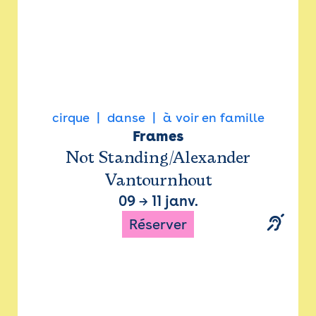
cirque
danse
à voir en famille
Frames
Not Standing/Alexander
Vantournhout
09
→
11 janv.
Réserver