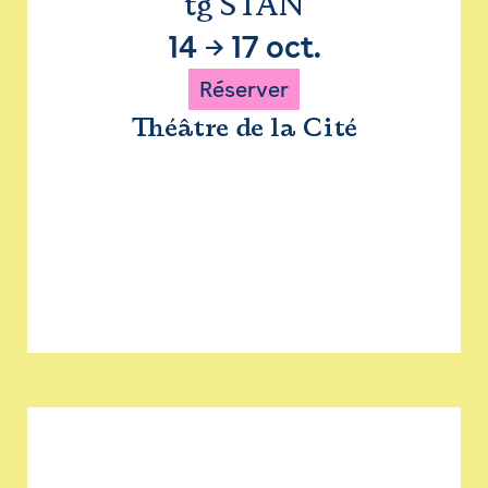
tg STAN
14
→
17 oct.
Réserver
Théâtre de la Cité