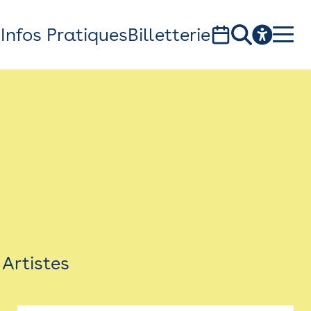
s
Infos Pratiques
Billetterie
Bistro
Billetterie
Newsletter
Espace presse
Artistes
théâtre Garonne, scène européenne
1, av. du Chateau d'eau - 31300 Toulouse