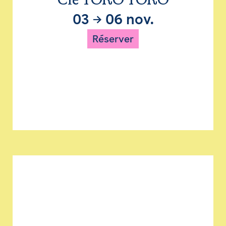
Cie TORO TORO
03
→
06 nov.
Réserver