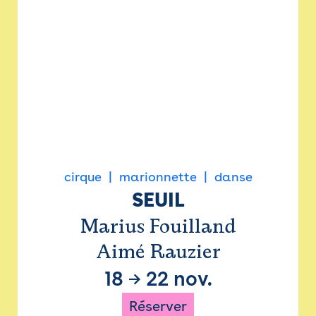
cirque
marionnette
danse
SEUIL
Marius Fouilland
Aimé Rauzier
18
→
22 nov.
Réserver