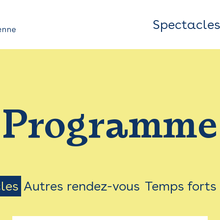
Spectacle
Top
Bar
/
Programme
Menu
les
Autres rendez-vous
Temps forts
on