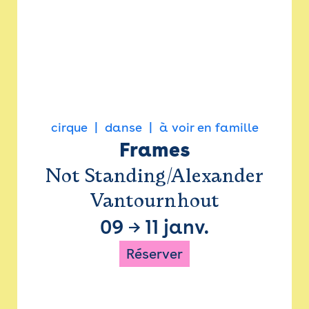
cirque
danse
à voir en famille
Frames
Not Standing/Alexander
Vantournhout
09
→
11 janv.
Réserver