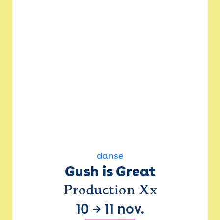
danse
Gush is Great
Production Xx
10
→
11 nov.