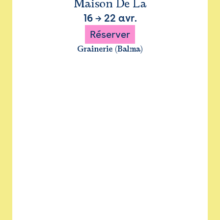
Maison De La
16
→
22 avr.
Réserver
Grainerie (Balma)