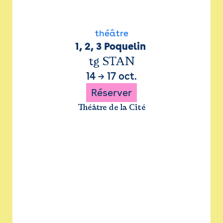
théâtre
1, 2, 3 Poquelin 
tg STAN
14
→
17 oct.
Réserver
Théâtre de la Cité