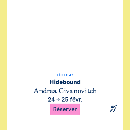
danse
Hidebound
Andrea Givanovitch
24
→
25 févr.
Réserver