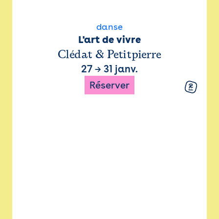
danse
L'art de vivre
Clédat & Petitpierre
27
→
31 janv.
Réserver