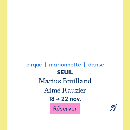
cirque
marionnette
danse
SEUIL
Marius Fouilland
Aimé Rauzier
18
→
22 nov.
Réserver