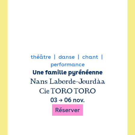
théâtre
danse
chant
performance
Une famille pyrénéenne
Nans Laborde-Jourdàa
Cie TORO TORO
03
→
06 nov.
Réserver