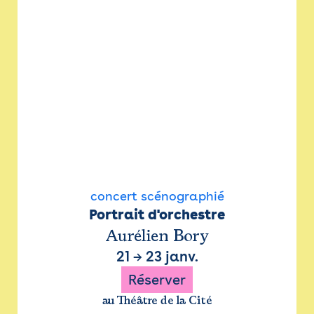
concert scénographié
Portrait d'orchestre
Aurélien Bory
21
→
23 janv.
Réserver
au Théâtre de la Cité