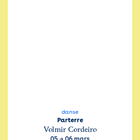
danse
Parterre
Volmir Cordeiro
05
→
06 mars