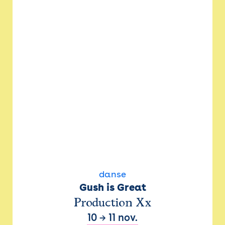
danse
Gush is Great
Production Xx
10
→
11 nov.