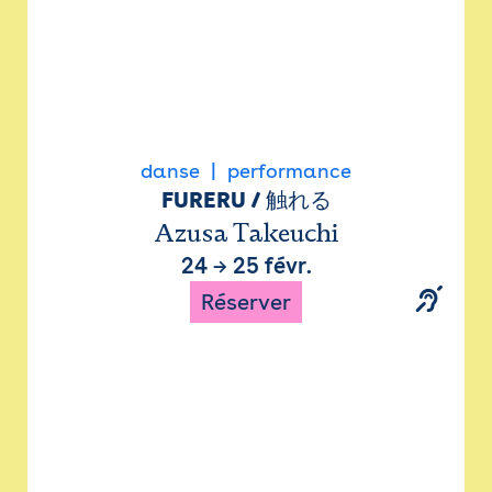
danse
performance
FURERU / 触れる
Azusa Takeuchi
24
→
25 févr.
Réserver