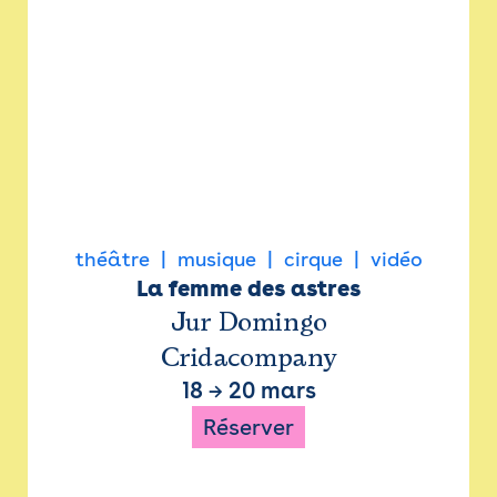
théâtre
musique
cirque
vidéo
La femme des astres
Jur Domingo
Cridacompany
18
→
20 mars
Réserver