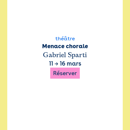
théâtre
Menace chorale
Gabriel Sparti
11
→
16 mars
Réserver