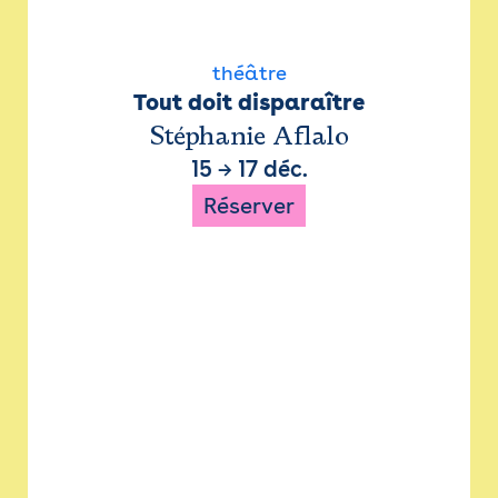
théâtre
Tout doit disparaître
Stéphanie Aflalo
15
→
17 déc.
Réserver