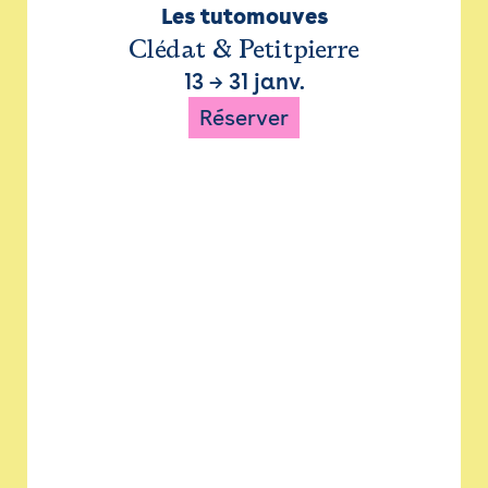
Les tutomouves
Clédat & Petitpierre
13
→
31 janv.
Réserver