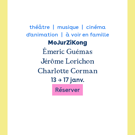
théâtre
musique
cinéma
d'animation
à voir en famille
MoJurZiKong
Émeric Guémas
Jérôme Lorichon
Charlotte Corman
13
→
17 janv.
Réserver