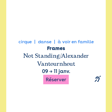
cirque
danse
à voir en famille
Frames
Not Standing/Alexander
Vantournhout
09
→
11 janv.
Réserver