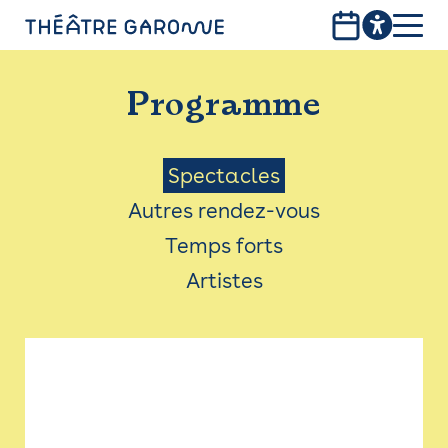
Aller
au
contenu
PROGRAMME
principal
Programme
INFOS PRATIQUES
AVEC LES PUBLICS
Menu
Spectacles
Autres rendez-vous
ACCESSIBILITÉ
Saison
Temps forts
LES PRODUCTIONS
Artistes
LE THÉÂTRE
Bistro
Billetterie