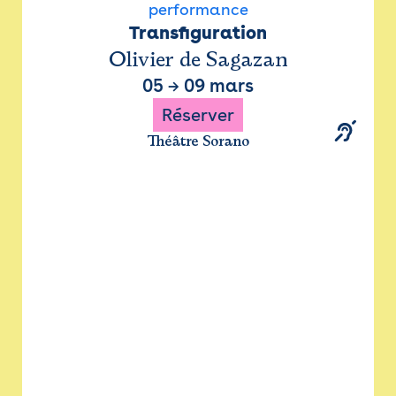
performance
Transfiguration
Olivier de Sagazan
05
→
09 mars
Réserver
Théâtre Sorano