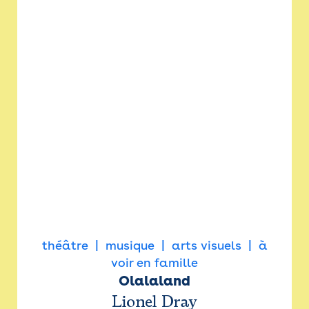
théâtre
musique
arts visuels
à
voir en famille
Olalaland
Lionel Dray