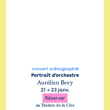
concert scénographié
Portrait d'orchestre
Aurélien Bory
21
→
23 janv.
Réserver
au Théâtre de la Cité