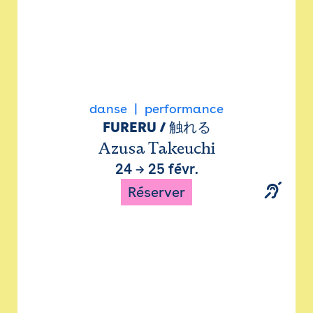
danse
performance
FURERU / 触れる
Azusa Takeuchi
24
→
25 févr.
Réserver