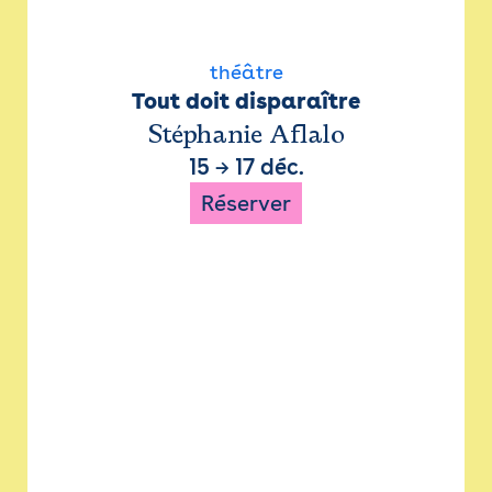
théâtre
Tout doit disparaître
Stéphanie Aflalo
15
→
17 déc.
Réserver