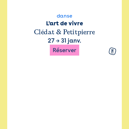
danse
L'art de vivre
Clédat & Petitpierre
27
→
31 janv.
Réserver