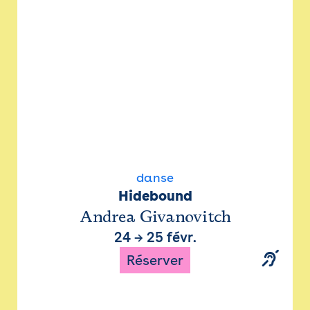
danse
Hidebound
Andrea Givanovitch
24
→
25 févr.
Réserver