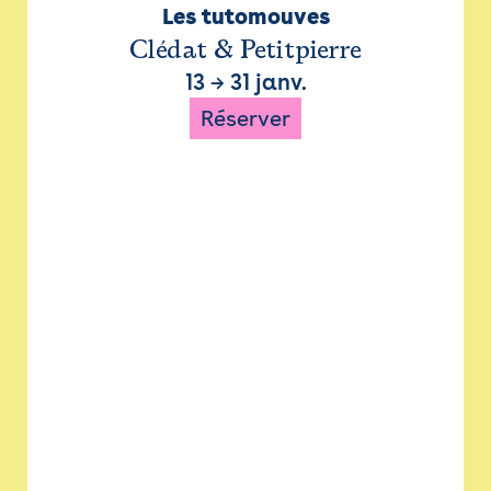
Les tutomouves
Clédat & Petitpierre
13
→
31 janv.
Réserver