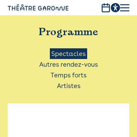
Aller
au
contenu
PROGRAMME
principal
Programme
INFOS PRATIQUES
AVEC LES PUBLICS
Menu
Spectacles
Autres rendez-vous
ACCESSIBILITÉ
Saison
Temps forts
LES PRODUCTIONS
Artistes
LE THÉÂTRE
Bistro
Billetterie