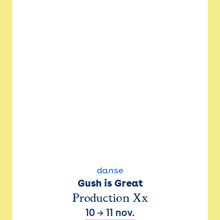
danse
Gush is Great
Production Xx
10
→
11 nov.