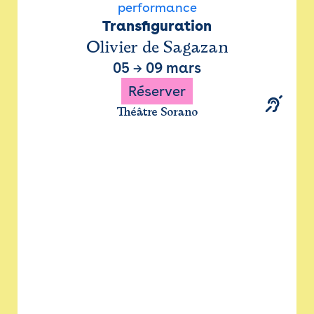
performance
Transfiguration
Olivier de Sagazan
05
→
09 mars
Réserver
Théâtre Sorano