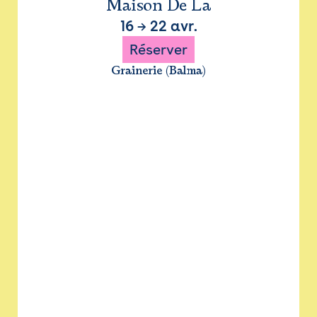
Maison De La
16
→
22 avr.
Réserver
Grainerie (Balma)