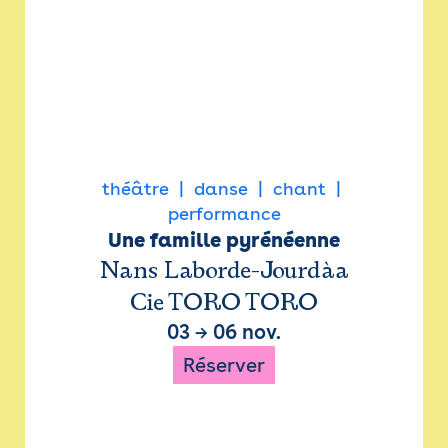
théâtre
danse
chant
performance
Une famille pyrénéenne
Nans Laborde-Jourdàa
Cie TORO TORO
03
→
06 nov.
Réserver