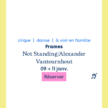
cirque
danse
à voir en famille
Frames
Not Standing/Alexander
Vantournhout
09
→
11 janv.
Réserver