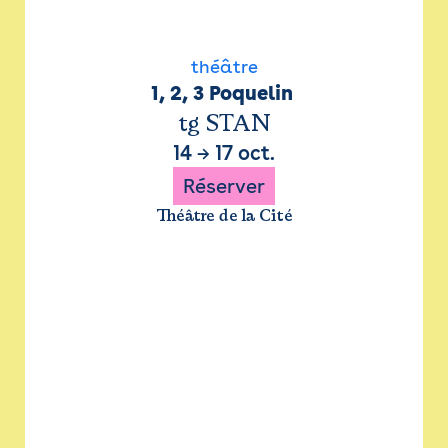
théâtre
1, 2, 3 Poquelin 
tg STAN
14
→
17 oct.
Réserver
Théâtre de la Cité