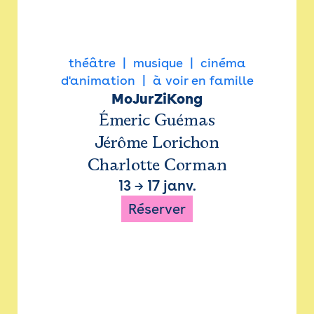
théâtre
musique
cinéma
d'animation
à voir en famille
MoJurZiKong
Émeric Guémas
Jérôme Lorichon
Charlotte Corman
13
→
17 janv.
Réserver