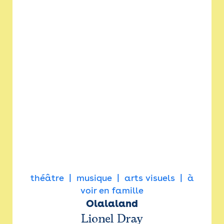
théâtre
musique
arts visuels
à
voir en famille
Olalaland
Lionel Dray