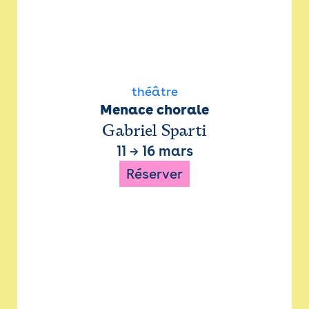
théâtre
Menace chorale
Gabriel Sparti
11
→
16 mars
Réserver