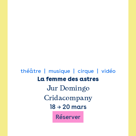
théâtre
musique
cirque
vidéo
La femme des astres
Jur Domingo
Cridacompany
18
→
20 mars
Réserver