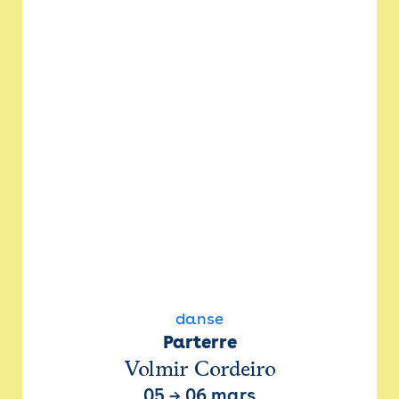
danse
Parterre
Volmir Cordeiro
05
→
06 mars