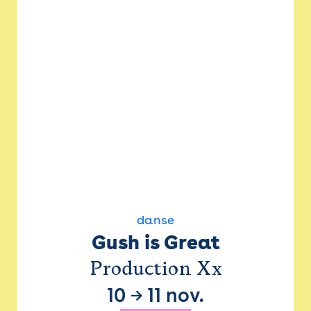
danse
Gush is Great
Production Xx
10
→
11 nov.