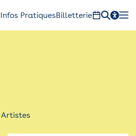
s
Infos Pratiques
Billetterie
Bistro
Billetterie
Newsletter
Espace presse
Artistes
théâtre Garonne, scène européenne
1, av. du Chateau d'eau - 31300 Toulouse