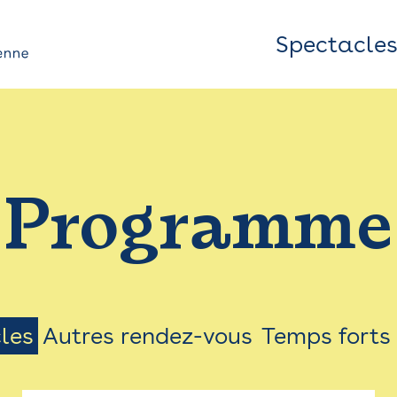
Spectacle
Top
Bar
/
Programme
Menu
les
Autres rendez-vous
Temps forts
on