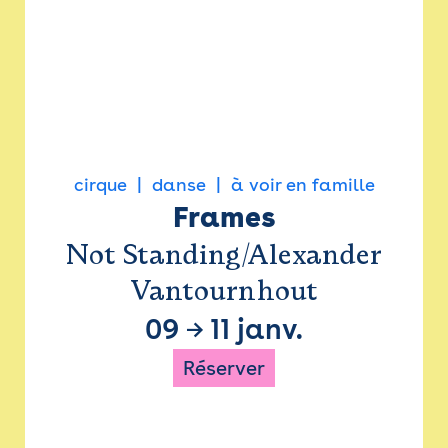
cirque
danse
à voir en famille
Frames
Not Standing/Alexander
Vantournhout
09
→
11 janv.
Réserver