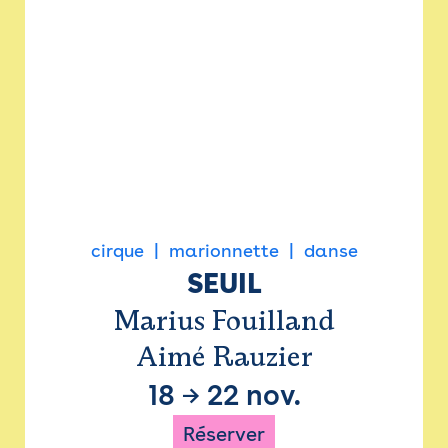
cirque
marionnette
danse
SEUIL
Marius Fouilland
Aimé Rauzier
18
→
22 nov.
Réserver