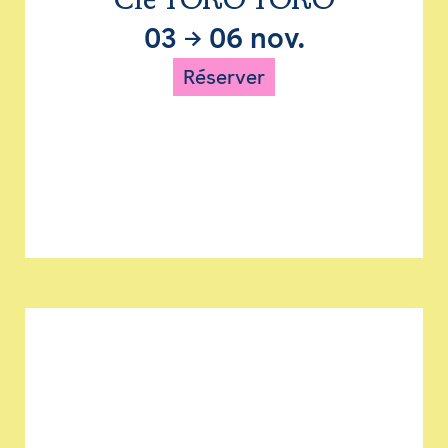
Cie TORO TORO
03
→
06 nov.
Réserver