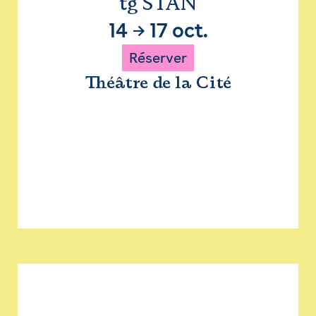
tg STAN
14
→
17 oct.
Réserver
Théâtre de la Cité