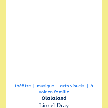
théâtre
musique
arts visuels
à
voir en famille
Olalaland
Lionel Dray