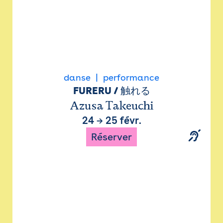
danse
performance
FURERU / 触れる
Azusa Takeuchi
24
→
25 févr.
Réserver