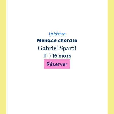
théâtre
Menace chorale
Gabriel Sparti
11
→
16 mars
Réserver