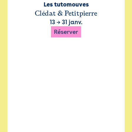
Les tutomouves
Clédat & Petitpierre
13
→
31 janv.
Réserver