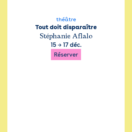
théâtre
Tout doit disparaître
Stéphanie Aflalo
15
→
17 déc.
Réserver