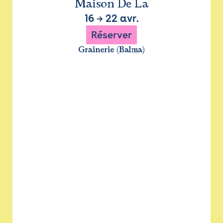
Maison De La
16
→
22 avr.
Réserver
Grainerie (Balma)