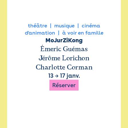
théâtre
musique
cinéma
d'animation
à voir en famille
MoJurZiKong
Émeric Guémas
Jérôme Lorichon
Charlotte Corman
13
→
17 janv.
Réserver