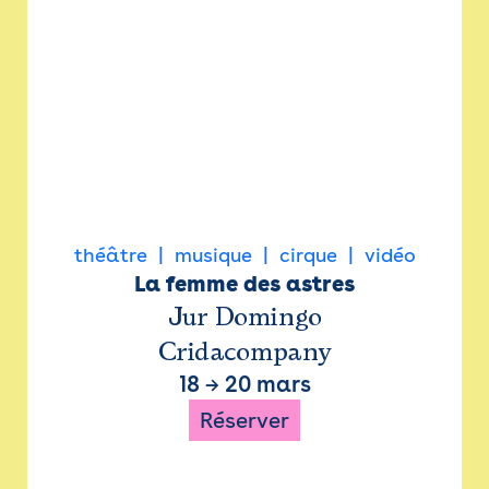
théâtre
musique
cirque
vidéo
La femme des astres
Jur Domingo
Cridacompany
18
→
20 mars
Réserver