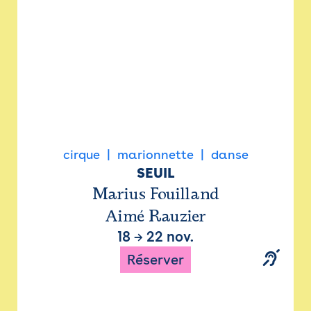
cirque
marionnette
danse
SEUIL
Marius Fouilland
Aimé Rauzier
18
→
22 nov.
Réserver