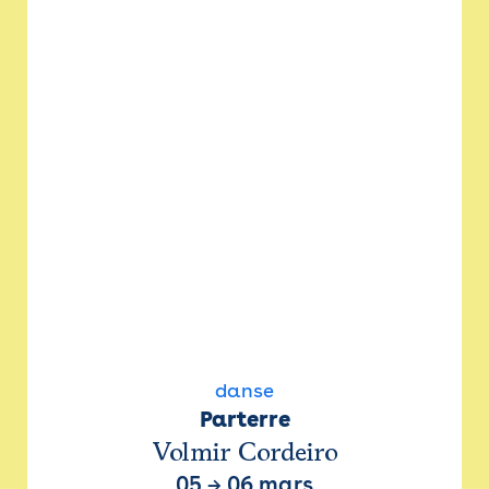
danse
Parterre
Volmir Cordeiro
05
→
06 mars