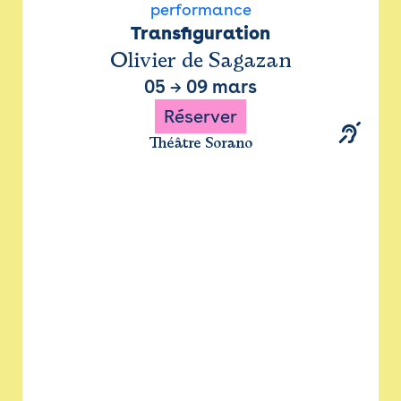
performance
Transfiguration
Olivier de Sagazan
05
→
09 mars
Réserver
Théâtre Sorano