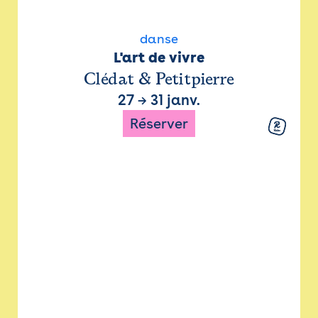
danse
L'art de vivre
Clédat & Petitpierre
27
→
31 janv.
Réserver