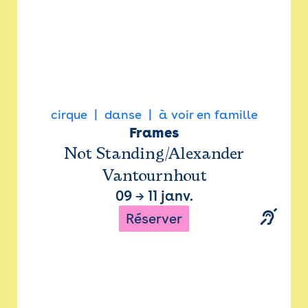
cirque
danse
à voir en famille
Frames
Not Standing/Alexander
Vantournhout
09
→
11 janv.
Réserver