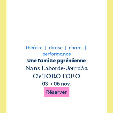
théâtre
danse
chant
performance
Une famille pyrénéenne
Nans Laborde-Jourdàa
Cie TORO TORO
03
→
06 nov.
Réserver