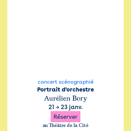
concert scénographié
Portrait d'orchestre
Aurélien Bory
21
→
23 janv.
Réserver
au Théâtre de la Cité