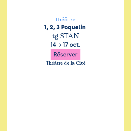
théâtre
1, 2, 3 Poquelin 
tg STAN
14
→
17 oct.
Réserver
Théâtre de la Cité