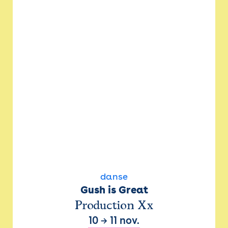
danse
Gush is Great
Production Xx
10
→
11 nov.