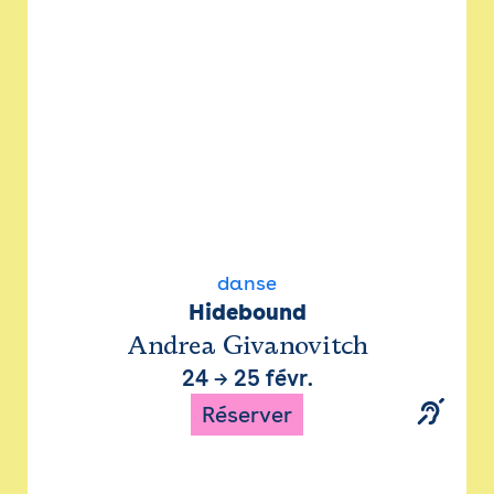
danse
Hidebound
Andrea Givanovitch
24
→
25 févr.
Réserver