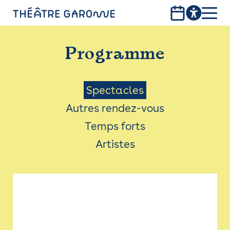
Aller
au
contenu
PROGRAMME
principal
Programme
INFOS PRATIQUES
AVEC LES PUBLICS
Menu
Spectacles
Autres rendez-vous
ACCESSIBILITÉ
Saison
Temps forts
LES PRODUCTIONS
Artistes
LE THÉÂTRE
Bistro
Billetterie