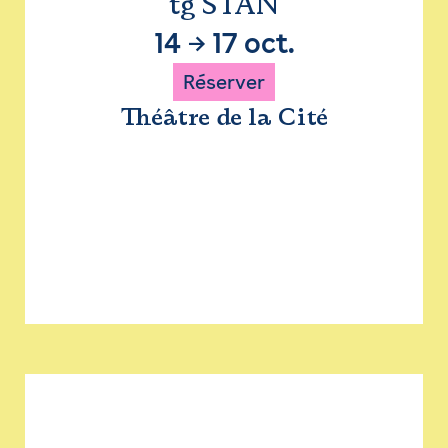
tg STAN
14
→
17 oct.
Réserver
Théâtre de la Cité