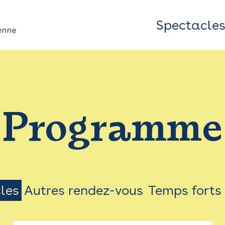
Spectacle
Top
Bar
/
Programme
Menu
les
Autres rendez-vous
Temps forts
on