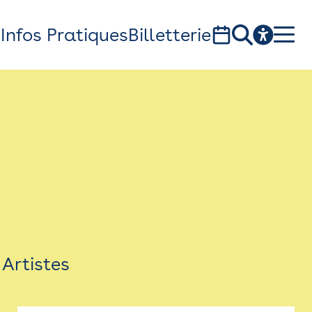
s
Infos Pratiques
Billetterie
Bistro
Billetterie
Newsletter
Espace presse
Artistes
théâtre Garonne, scène européenne
1, av. du Chateau d'eau - 31300 Toulouse