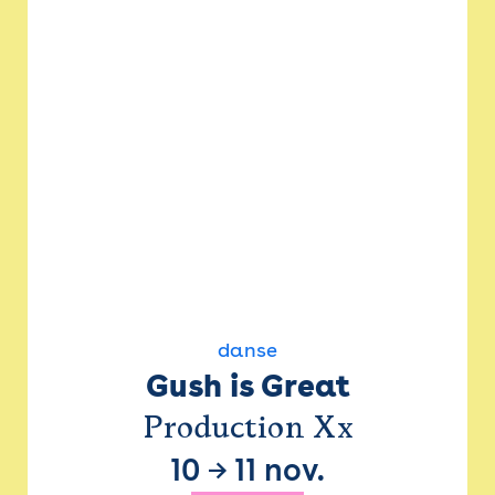
danse
Gush is Great
Production Xx
10
→
11 nov.