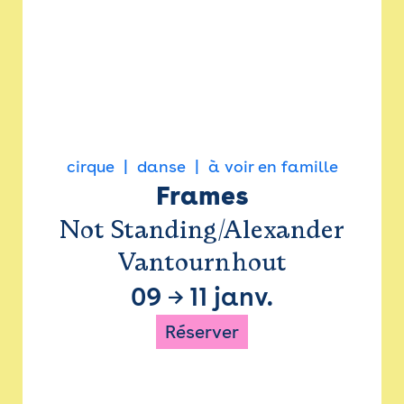
cirque
danse
à voir en famille
Frames
Not Standing/Alexander
Vantournhout
09
→
11 janv.
Réserver