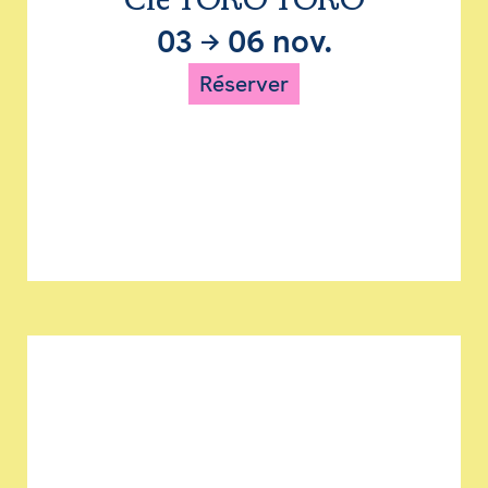
Cie TORO TORO
03
→
06 nov.
Réserver