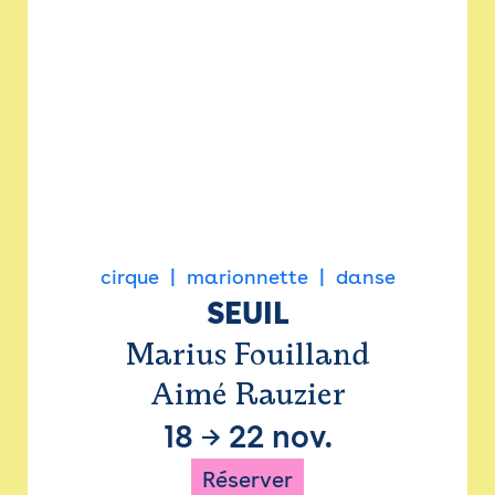
cirque
marionnette
danse
SEUIL
Marius Fouilland
Aimé Rauzier
18
→
22 nov.
Réserver