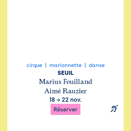
cirque
marionnette
danse
SEUIL
Marius Fouilland
Aimé Rauzier
18
→
22 nov.
Réserver