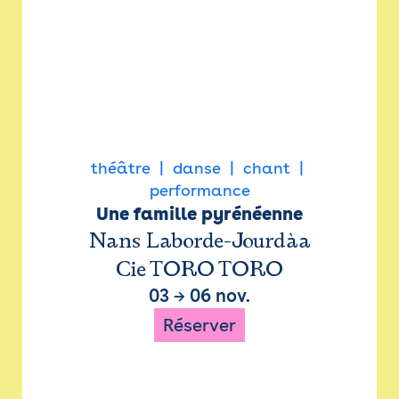
théâtre
danse
chant
performance
Une famille pyrénéenne
Nans Laborde-Jourdàa
Cie TORO TORO
03
→
06 nov.
Réserver