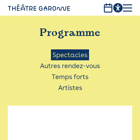
Aller
au
contenu
PROGRAMME
principal
Programme
INFOS PRATIQUES
AVEC LES PUBLICS
Menu
Spectacles
Autres rendez-vous
ACCESSIBILITÉ
Saison
Temps forts
LES PRODUCTIONS
Artistes
LE THÉÂTRE
Bistro
Billetterie