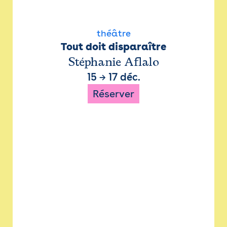
théâtre
Tout doit disparaître
Stéphanie Aflalo
15
→
17 déc.
Réserver