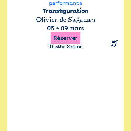
performance
Transfiguration
Olivier de Sagazan
05
→
09 mars
Réserver
Théâtre Sorano