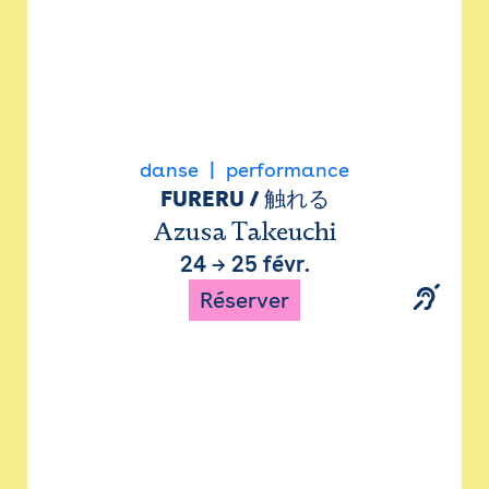
danse
performance
FURERU / 触れる
Azusa Takeuchi
24
→
25 févr.
Réserver