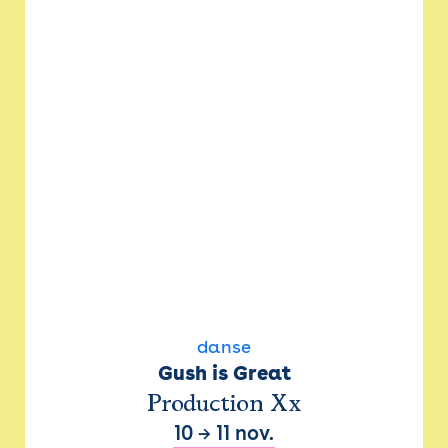
danse
Gush is Great
Production Xx
10
→
11 nov.