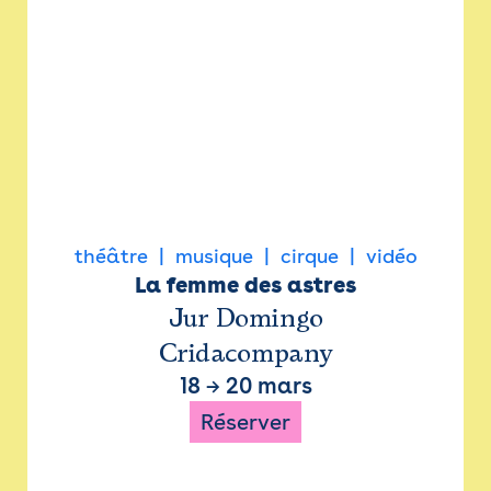
théâtre
musique
cirque
vidéo
La femme des astres
Jur Domingo
Cridacompany
18
→
20 mars
Réserver