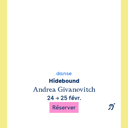
danse
Hidebound
Andrea Givanovitch
24
→
25 févr.
Réserver