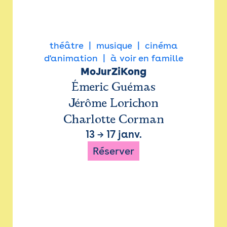
théâtre
musique
cinéma
d'animation
à voir en famille
MoJurZiKong
Émeric Guémas
Jérôme Lorichon
Charlotte Corman
13
→
17 janv.
Réserver