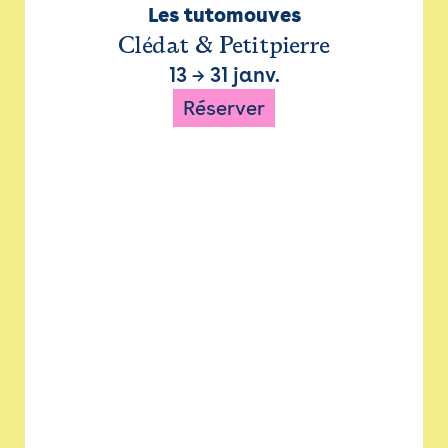
Les tutomouves
Clédat & Petitpierre
13
→
31 janv.
Réserver