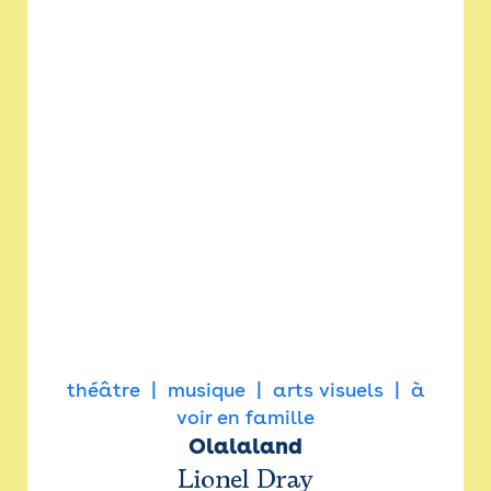
théâtre
musique
arts visuels
à
voir en famille
Olalaland
Lionel Dray