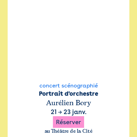
concert scénographié
Portrait d'orchestre
Aurélien Bory
21
→
23 janv.
Réserver
au Théâtre de la Cité