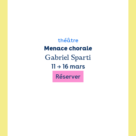
théâtre
Menace chorale
Gabriel Sparti
11
→
16 mars
Réserver