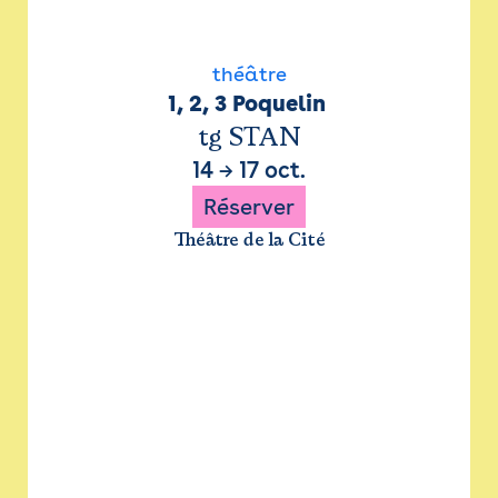
théâtre
1, 2, 3 Poquelin 
tg STAN
14
→
17 oct.
Réserver
Théâtre de la Cité