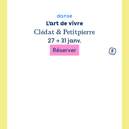
danse
L'art de vivre
Clédat & Petitpierre
27
→
31 janv.
Réserver