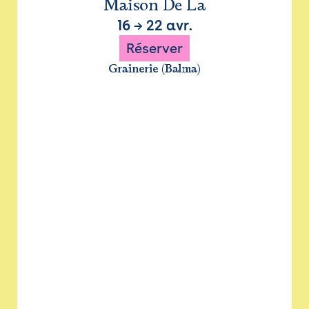
Maison De La
16
→
22 avr.
Réserver
Grainerie (Balma)