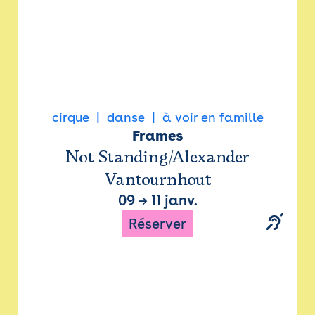
cirque
danse
à voir en famille
Frames
Not Standing/Alexander
Vantournhout
09
→
11 janv.
Réserver