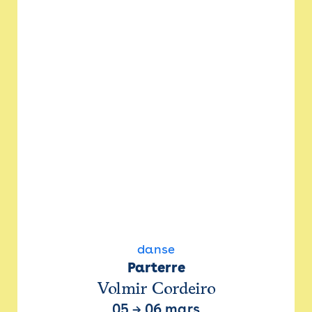
danse
Parterre
Volmir Cordeiro
05
→
06 mars