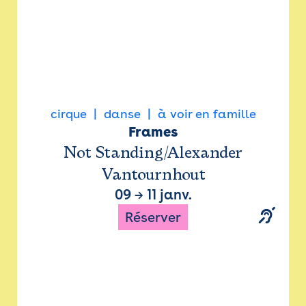
cirque
danse
à voir en famille
Frames
Not Standing/Alexander
Vantournhout
09
→
11 janv.
Réserver