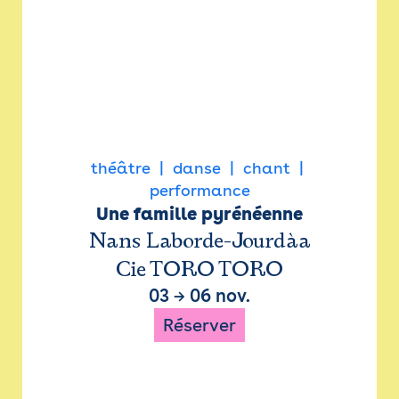
théâtre
danse
chant
performance
Une famille pyrénéenne
Nans Laborde-Jourdàa
Cie TORO TORO
03
→
06 nov.
Réserver