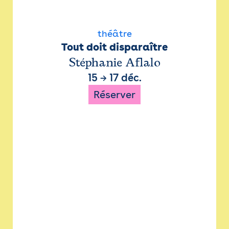
théâtre
Tout doit disparaître
Stéphanie Aflalo
15
→
17 déc.
Réserver