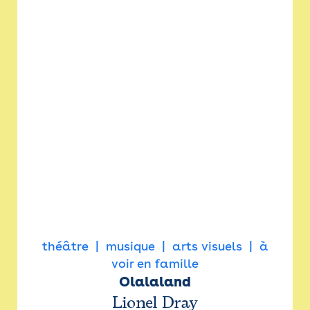
théâtre
musique
arts visuels
à
voir en famille
Olalaland
Lionel Dray