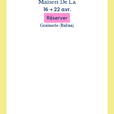
Maison De La
16
→
22 avr.
Réserver
Grainerie (Balma)