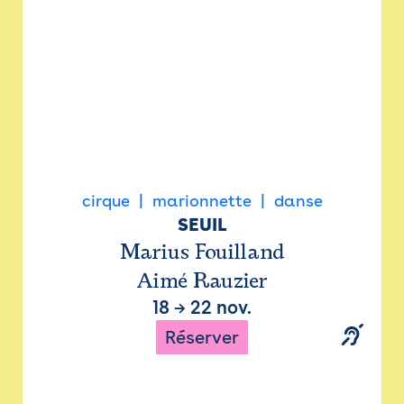
cirque
marionnette
danse
SEUIL
Marius Fouilland
Aimé Rauzier
18
→
22 nov.
Réserver