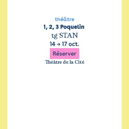
théâtre
1, 2, 3 Poquelin 
tg STAN
14
→
17 oct.
Réserver
Théâtre de la Cité