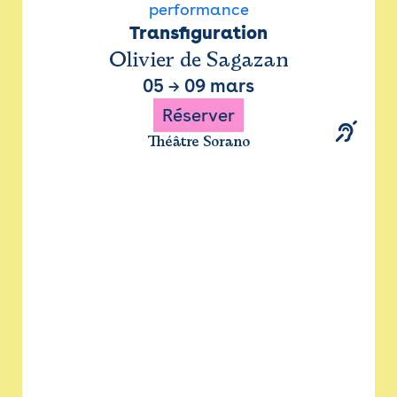
performance
Transfiguration
Olivier de Sagazan
05
→
09 mars
Réserver
Théâtre Sorano