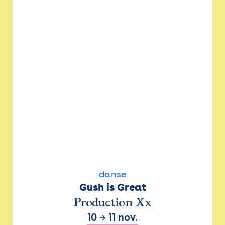
danse
Gush is Great
Production Xx
10
→
11 nov.