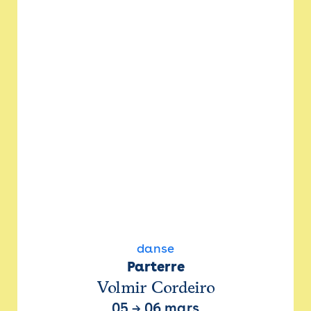
danse
Parterre
Volmir Cordeiro
05
→
06 mars