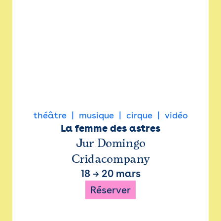
théâtre
musique
cirque
vidéo
La femme des astres
Jur Domingo
Cridacompany
18
→
20 mars
Réserver