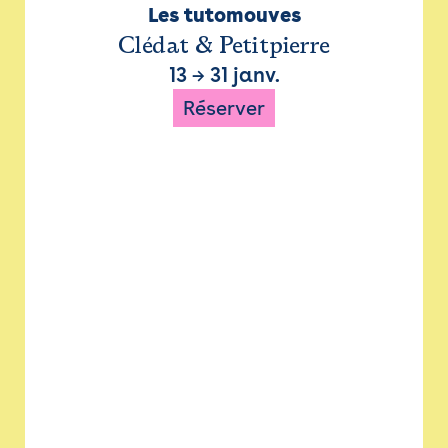
Les tutomouves
Clédat & Petitpierre
13
→
31 janv.
Réserver