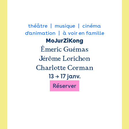
théâtre
musique
cinéma
d'animation
à voir en famille
MoJurZiKong
Émeric Guémas
Jérôme Lorichon
Charlotte Corman
13
→
17 janv.
Réserver