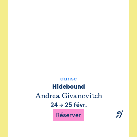
danse
Hidebound
Andrea Givanovitch
24
→
25 févr.
Réserver