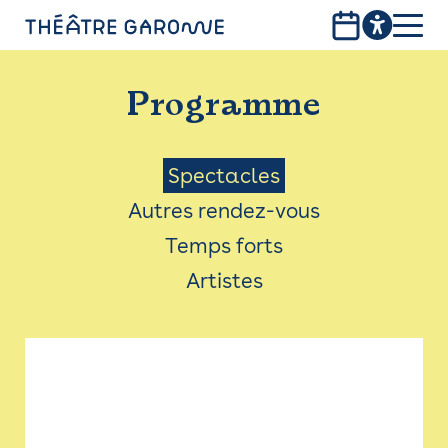
Aller
au
contenu
PROGRAMME
principal
Programme
INFOS PRATIQUES
AVEC LES PUBLICS
Menu
Spectacles
Autres rendez-vous
ACCESSIBILITÉ
Saison
Temps forts
LES PRODUCTIONS
Artistes
LE THÉÂTRE
Bistro
Billetterie