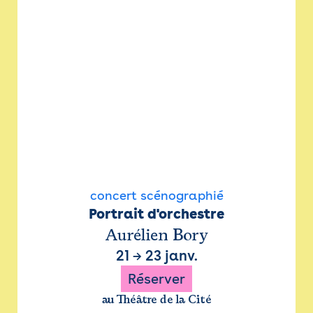
concert scénographié
Portrait d'orchestre
Aurélien Bory
21
→
23 janv.
Réserver
au Théâtre de la Cité