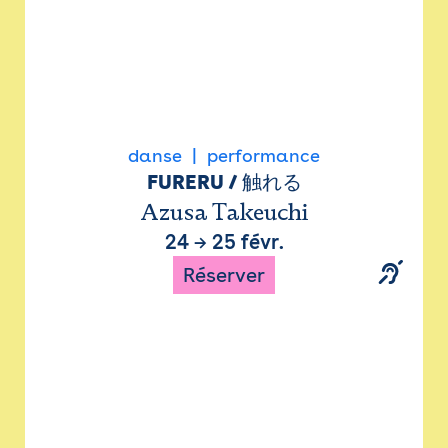
danse
performance
FURERU / 触れる
Azusa Takeuchi
24
→
25 févr.
Réserver