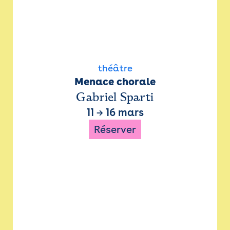
théâtre
Menace chorale
Gabriel Sparti
11
→
16 mars
Réserver