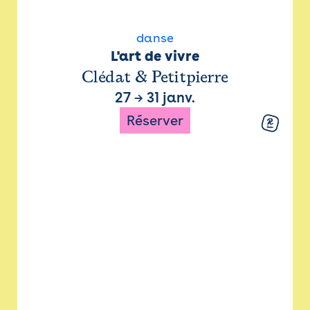
danse
L'art de vivre
Clédat & Petitpierre
27
→
31 janv.
Réserver