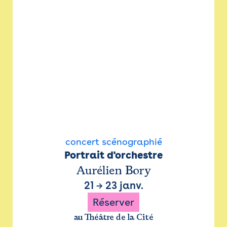
concert scénographié
Portrait d'orchestre
Aurélien Bory
21
→
23 janv.
Réserver
au Théâtre de la Cité