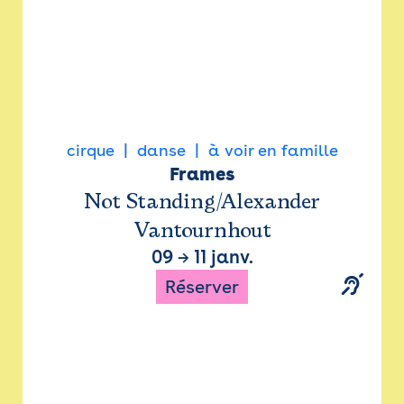
cirque
danse
à voir en famille
Frames
Not Standing/Alexander
Vantournhout
09
→
11 janv.
Réserver