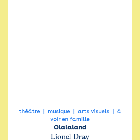
théâtre
musique
arts visuels
à
voir en famille
Olalaland
Lionel Dray