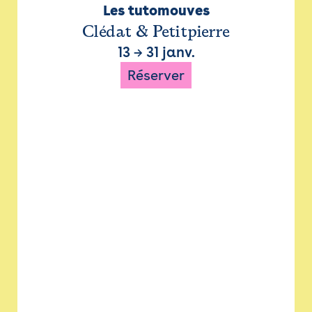
Les tutomouves
Clédat & Petitpierre
13
→
31 janv.
Réserver