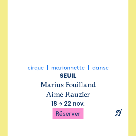
cirque
marionnette
danse
SEUIL
Marius Fouilland
Aimé Rauzier
18
→
22 nov.
Réserver