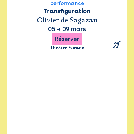
performance
Transfiguration
Olivier de Sagazan
05
→
09 mars
Réserver
Théâtre Sorano