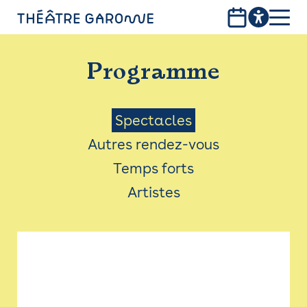
Aller
au
contenu
PROGRAMME
principal
Programme
INFOS PRATIQUES
AVEC LES PUBLICS
Menu
Spectacles
Autres rendez-vous
ACCESSIBILITÉ
Saison
Temps forts
LES PRODUCTIONS
Artistes
LE THÉÂTRE
Bistro
Billetterie