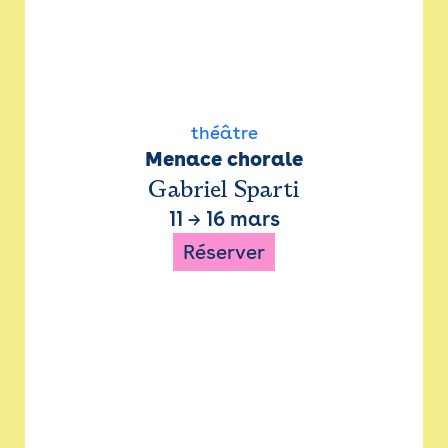
théâtre
Menace chorale
Gabriel Sparti
11
→
16 mars
Réserver