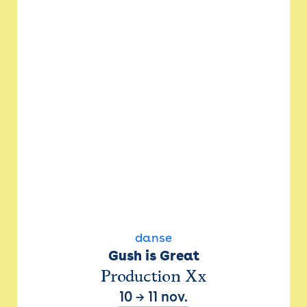
danse
Gush is Great
Production Xx
10
→
11 nov.