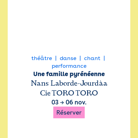
théâtre
danse
chant
performance
Une famille pyrénéenne
Nans Laborde-Jourdàa
Cie TORO TORO
03
→
06 nov.
Réserver