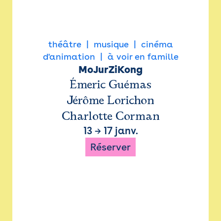
théâtre
musique
cinéma
d'animation
à voir en famille
MoJurZiKong
Émeric Guémas
Jérôme Lorichon
Charlotte Corman
13
→
17 janv.
Réserver