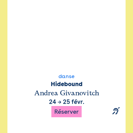
danse
Hidebound
Andrea Givanovitch
24
→
25 févr.
Réserver