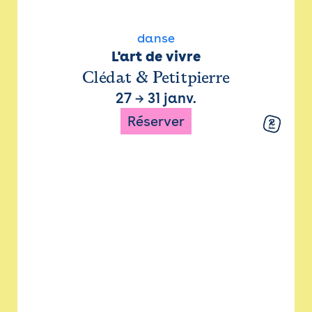
danse
L'art de vivre
Clédat & Petitpierre
27
→
31 janv.
Réserver