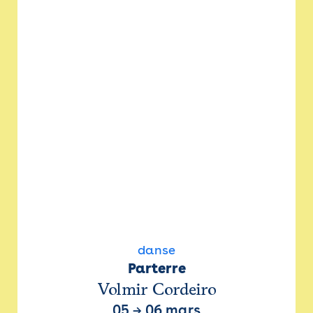
danse
Parterre
Volmir Cordeiro
05
→
06 mars