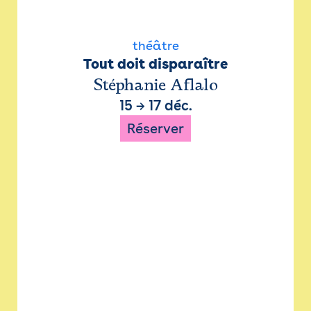
théâtre
Tout doit disparaître
Stéphanie Aflalo
15
→
17 déc.
Réserver