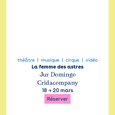
théâtre
musique
cirque
vidéo
La femme des astres
Jur Domingo
Cridacompany
18
→
20 mars
Réserver