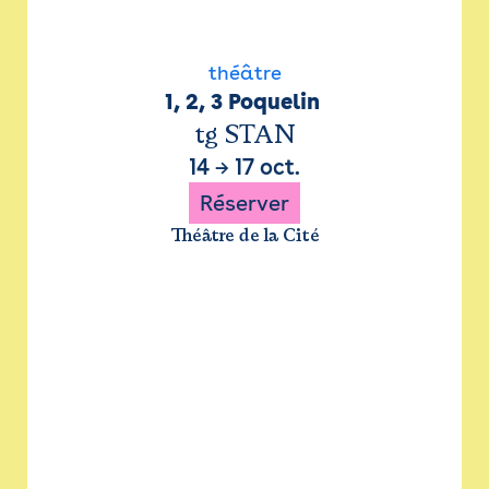
théâtre
1, 2, 3 Poquelin 
tg STAN
14
→
17 oct.
Réserver
Théâtre de la Cité