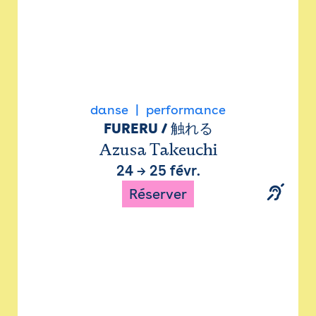
danse
performance
FURERU / 触れる
Azusa Takeuchi
24
→
25 févr.
Réserver