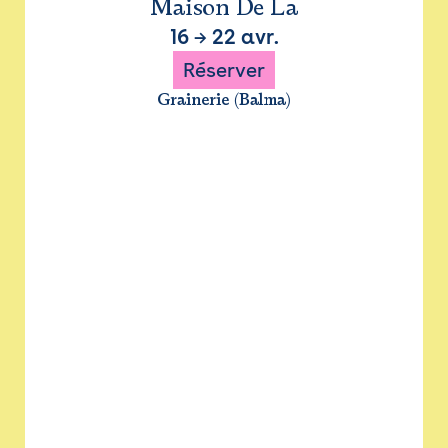
Maison De La
16
→
22 avr.
Réserver
Grainerie (Balma)