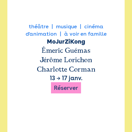
théâtre
musique
cinéma
d'animation
à voir en famille
MoJurZiKong
Émeric Guémas
Jérôme Lorichon
Charlotte Corman
13
→
17 janv.
Réserver