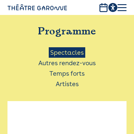
Aller
au
contenu
PROGRAMME
principal
Programme
INFOS PRATIQUES
AVEC LES PUBLICS
Menu
Spectacles
Autres rendez-vous
ACCESSIBILITÉ
Saison
Temps forts
LES PRODUCTIONS
Artistes
LE THÉÂTRE
Bistro
Billetterie