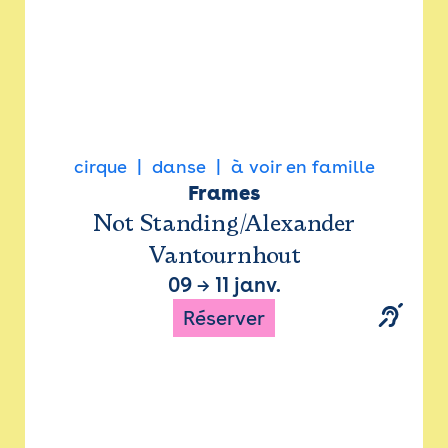
cirque
danse
à voir en famille
Frames
Not Standing/Alexander
Vantournhout
09
→
11 janv.
Réserver