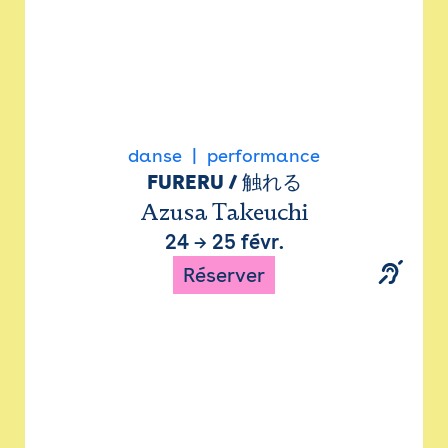
danse
performance
FURERU / 触れる
Azusa Takeuchi
24
→
25 févr.
Réserver