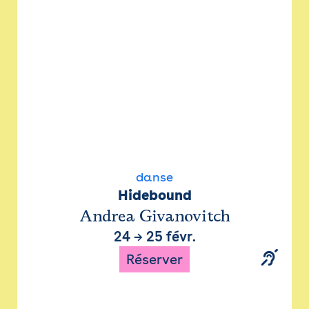
danse
Hidebound
Andrea Givanovitch
24
→
25 févr.
Réserver