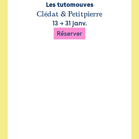
Les tutomouves
Clédat & Petitpierre
13
→
31 janv.
Réserver