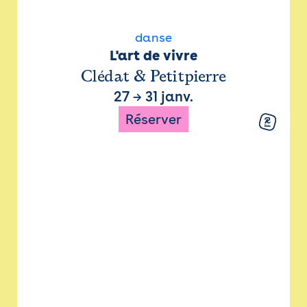
danse
L'art de vivre
Clédat & Petitpierre
27
→
31 janv.
Réserver