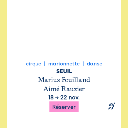
cirque
marionnette
danse
SEUIL
Marius Fouilland
Aimé Rauzier
18
→
22 nov.
Réserver