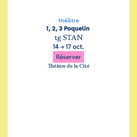
théâtre
1, 2, 3 Poquelin 
tg STAN
14
→
17 oct.
Réserver
Théâtre de la Cité