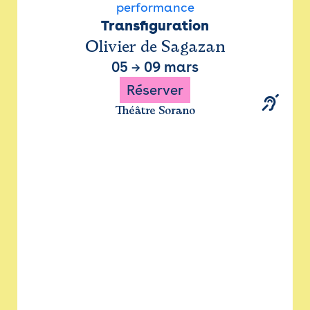
performance
Transfiguration
Olivier de Sagazan
05
→
09 mars
Réserver
Théâtre Sorano