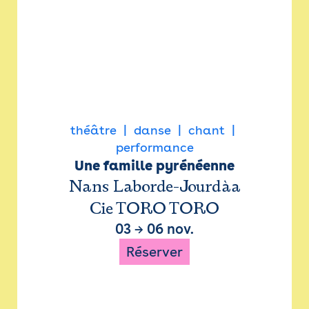
théâtre
danse
chant
performance
Une famille pyrénéenne
Nans Laborde-Jourdàa
Cie TORO TORO
03
→
06 nov.
Réserver