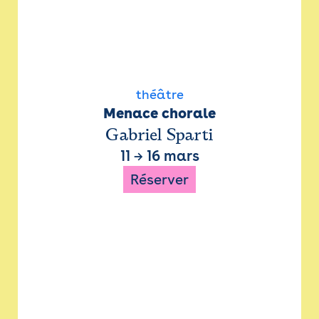
théâtre
Menace chorale
Gabriel Sparti
11
→
16 mars
Réserver