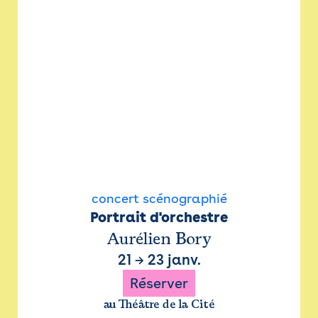
concert scénographié
Portrait d'orchestre
Aurélien Bory
21
→
23 janv.
Réserver
au Théâtre de la Cité