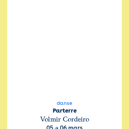
danse
Parterre
Volmir Cordeiro
05
→
06 mars