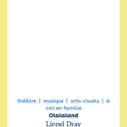
théâtre
musique
arts visuels
à
voir en famille
Olalaland
Lionel Dray