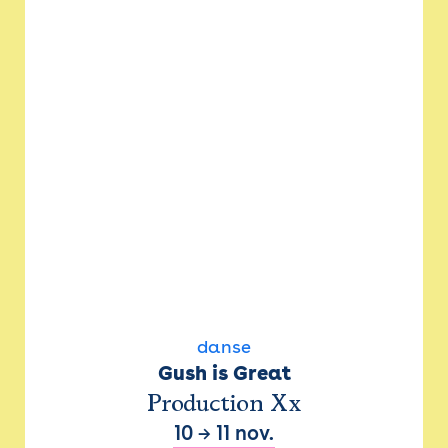
danse
Gush is Great
Production Xx
10
→
11 nov.