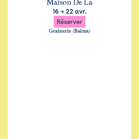
Maison De La
16
→
22 avr.
Réserver
Grainerie (Balma)