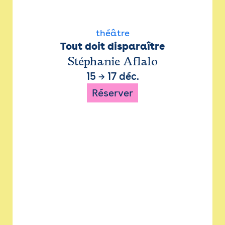
théâtre
Tout doit disparaître
Stéphanie Aflalo
15
→
17 déc.
Réserver