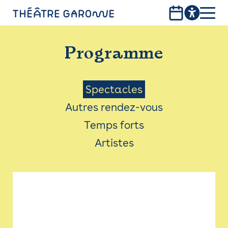
Aller
au
contenu
PROGRAMME
principal
Programme
INFOS PRATIQUES
AVEC LES PUBLICS
Menu
Spectacles
Autres rendez-vous
ACCESSIBILITÉ
Saison
Temps forts
LES PRODUCTIONS
Artistes
LE THÉÂTRE
Bistro
Billetterie