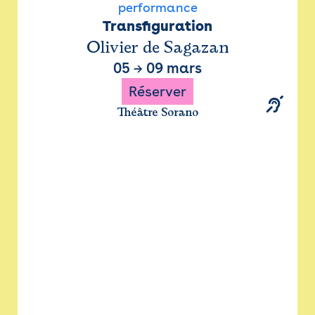
performance
Transfiguration
Olivier de Sagazan
05
→
09 mars
Réserver
Théâtre Sorano