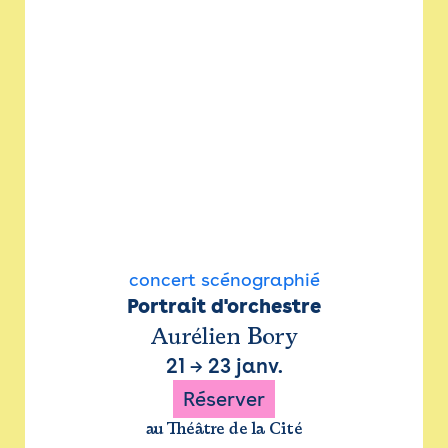
concert scénographié
Portrait d'orchestre
Aurélien Bory
21
→
23 janv.
Réserver
au Théâtre de la Cité