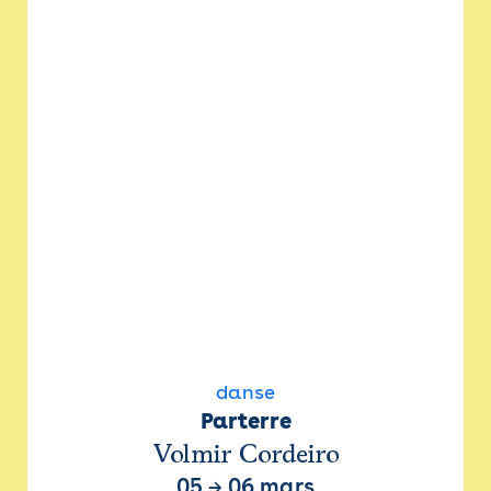
danse
Parterre
Volmir Cordeiro
05
→
06 mars