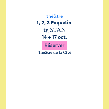
théâtre
1, 2, 3 Poquelin 
tg STAN
14
→
17 oct.
Réserver
Théâtre de la Cité