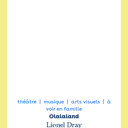
théâtre
musique
arts visuels
à
voir en famille
Olalaland
Lionel Dray