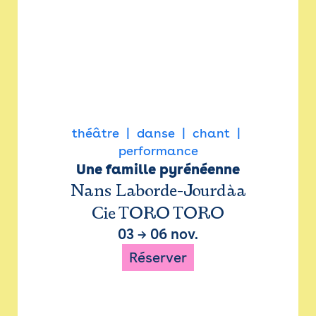
théâtre
danse
chant
performance
Une famille pyrénéenne
Nans Laborde-Jourdàa
Cie TORO TORO
03
→
06 nov.
Réserver