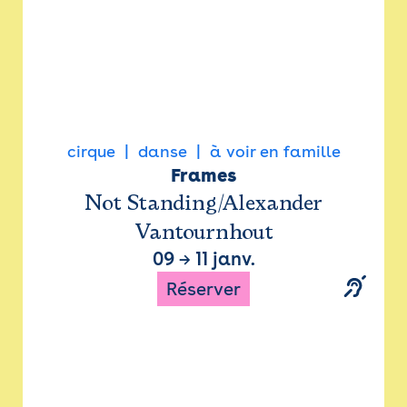
cirque
danse
à voir en famille
Frames
Not Standing/Alexander
Vantournhout
09
→
11 janv.
Réserver