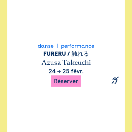
danse
performance
FURERU / 触れる
Azusa Takeuchi
24
→
25 févr.
Réserver