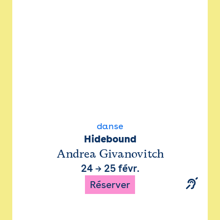
danse
Hidebound
Andrea Givanovitch
24
→
25 févr.
Réserver