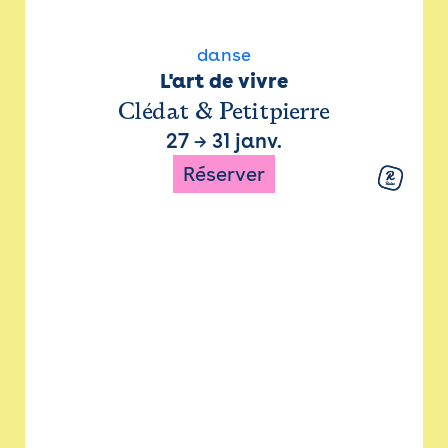
danse
L'art de vivre
Clédat & Petitpierre
27
→
31 janv.
Réserver