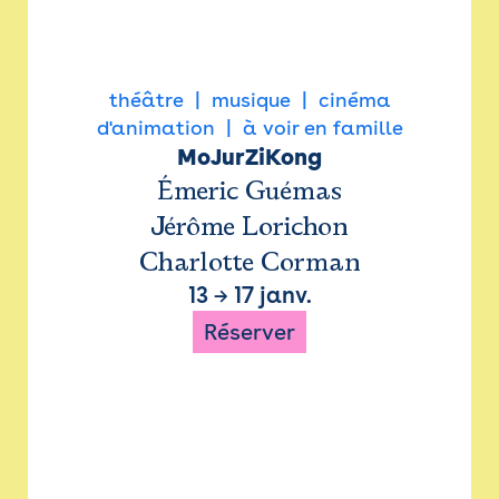
théâtre
musique
cinéma
d'animation
à voir en famille
MoJurZiKong
Émeric Guémas
Jérôme Lorichon
Charlotte Corman
13
→
17 janv.
Réserver