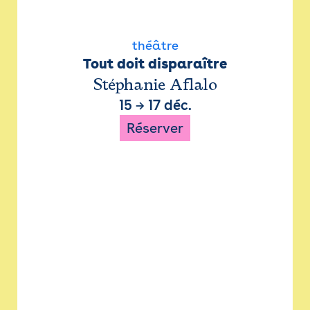
théâtre
Tout doit disparaître
Stéphanie Aflalo
15
→
17 déc.
Réserver