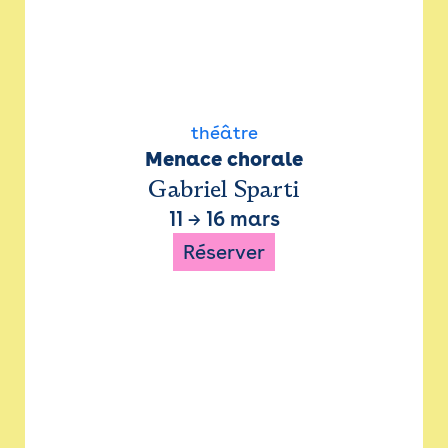
théâtre
Menace chorale
Gabriel Sparti
11
→
16 mars
Réserver