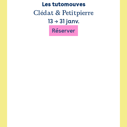
Les tutomouves
Clédat & Petitpierre
13
→
31 janv.
Réserver