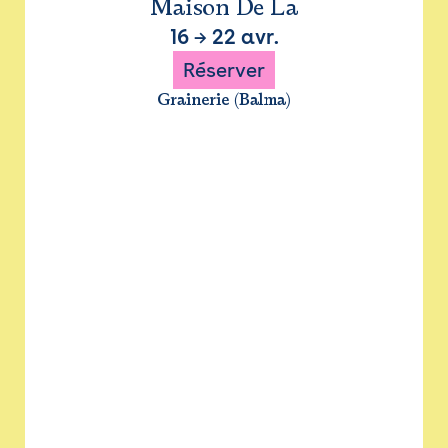
Maison De La
16
→
22 avr.
Réserver
Grainerie (Balma)