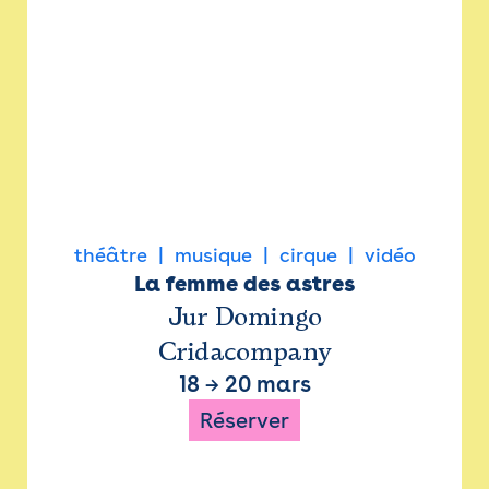
théâtre
musique
cirque
vidéo
La femme des astres
Jur Domingo
Cridacompany
18
→
20 mars
Réserver