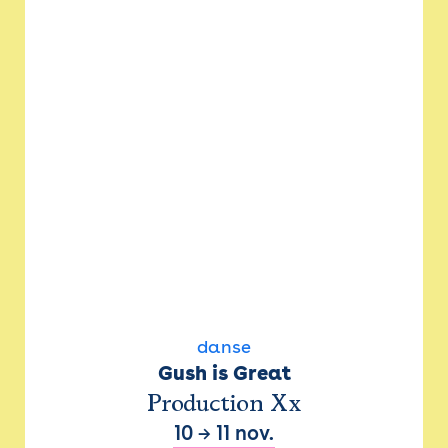
danse
Gush is Great
Production Xx
10
→
11 nov.