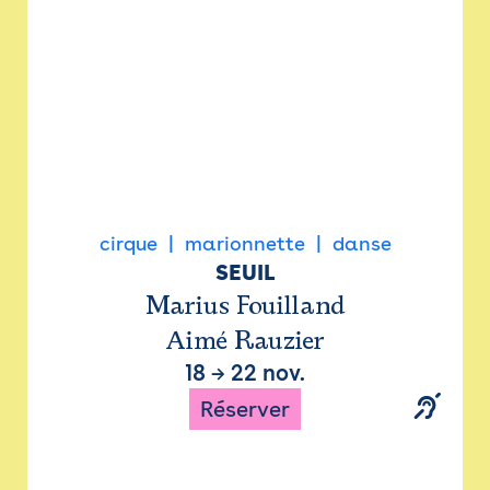
cirque
marionnette
danse
SEUIL
Marius Fouilland
Aimé Rauzier
18
→
22 nov.
Réserver