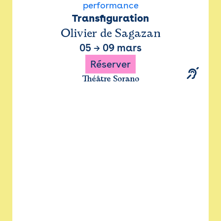
performance
Transfiguration
Olivier de Sagazan
05
→
09 mars
Réserver
Théâtre Sorano