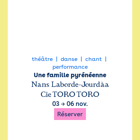
théâtre
danse
chant
performance
Une famille pyrénéenne
Nans Laborde-Jourdàa
Cie TORO TORO
03
→
06 nov.
Réserver