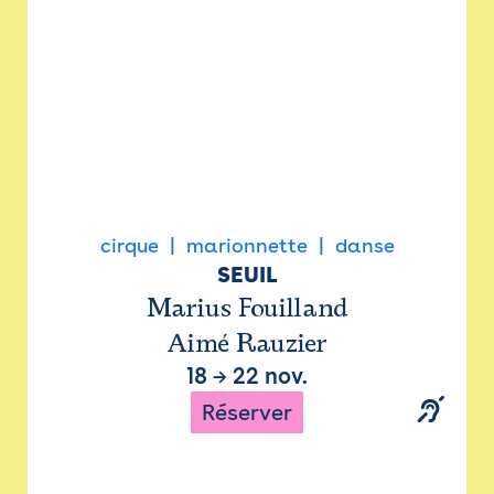
cirque
marionnette
danse
SEUIL
Marius Fouilland
Aimé Rauzier
18
→
22 nov.
Réserver