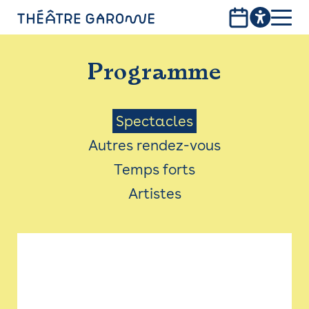
Aller
au
contenu
PROGRAMME
principal
Programme
INFOS PRATIQUES
AVEC LES PUBLICS
Menu
Spectacles
Autres rendez-vous
ACCESSIBILITÉ
Saison
Temps forts
LES PRODUCTIONS
Artistes
LE THÉÂTRE
Bistro
Billetterie