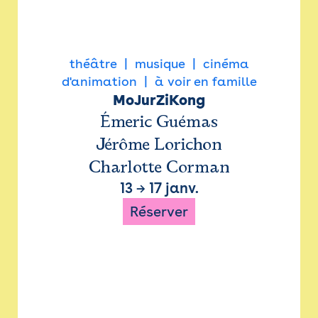
théâtre
musique
cinéma
d'animation
à voir en famille
MoJurZiKong
Émeric Guémas
Jérôme Lorichon
Charlotte Corman
13
→
17 janv.
Réserver