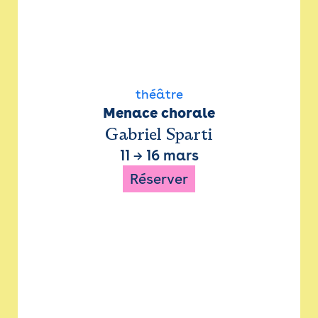
théâtre
Menace chorale
Gabriel Sparti
11
→
16 mars
Réserver