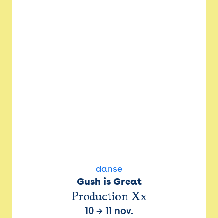
danse
Gush is Great
Production Xx
10
→
11 nov.