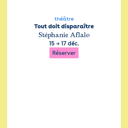
théâtre
Tout doit disparaître
Stéphanie Aflalo
15
→
17 déc.
Réserver