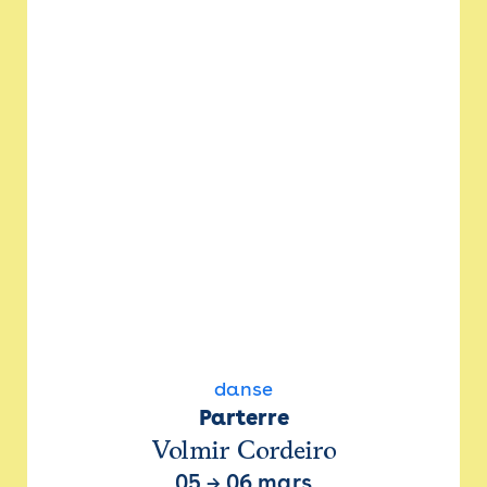
danse
Parterre
Volmir Cordeiro
05
→
06 mars