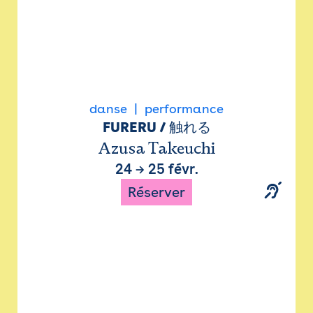
danse
performance
FURERU / 触れる
Azusa Takeuchi
24
→
25 févr.
Réserver