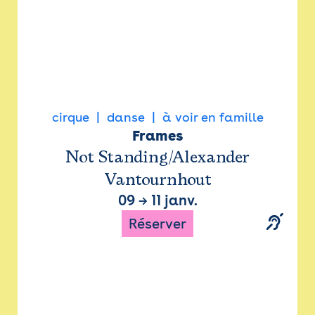
cirque
danse
à voir en famille
Frames
Not Standing/Alexander
Vantournhout
09
→
11 janv.
Réserver