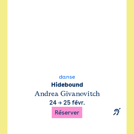
danse
Hidebound
Andrea Givanovitch
24
→
25 févr.
Réserver