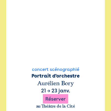
concert scénographié
Portrait d'orchestre
Aurélien Bory
21
→
23 janv.
Réserver
au Théâtre de la Cité