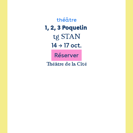
théâtre
1, 2, 3 Poquelin 
tg STAN
14
→
17 oct.
Réserver
Théâtre de la Cité