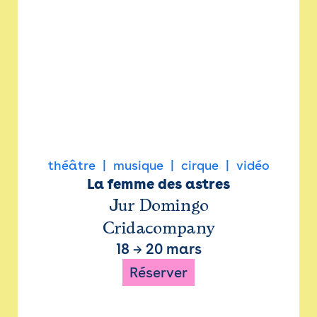
théâtre
musique
cirque
vidéo
La femme des astres
Jur Domingo
Cridacompany
18
→
20 mars
Réserver