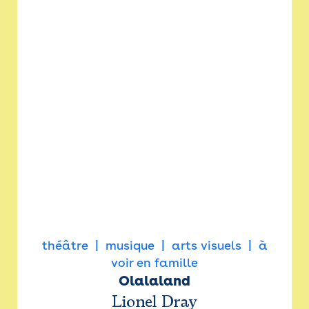
théâtre
musique
arts visuels
à
voir en famille
Olalaland
Lionel Dray