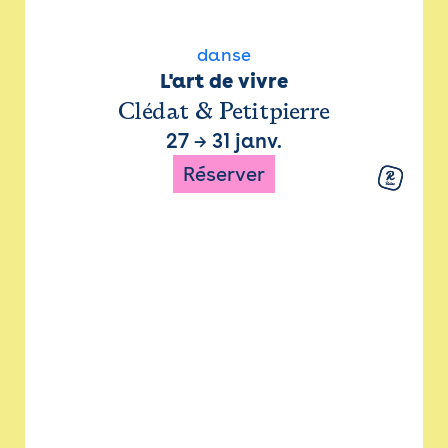
danse
L'art de vivre
Clédat & Petitpierre
27
→
31 janv.
Réserver