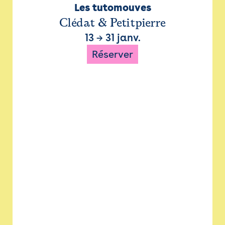
Les tutomouves
Clédat & Petitpierre
13
→
31 janv.
Réserver