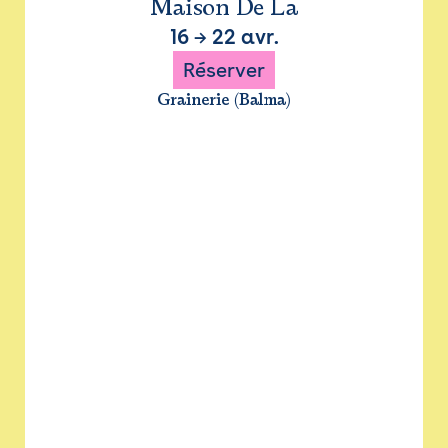
Maison De La
16
→
22 avr.
Réserver
Grainerie (Balma)