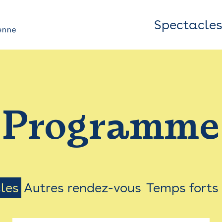
Spectacle
Top
Bar
/
Programme
Menu
les
Autres rendez-vous
Temps forts
on