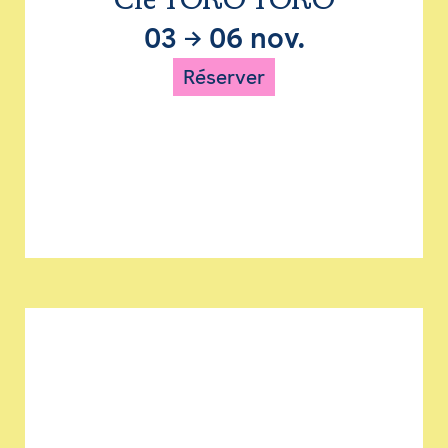
Cie TORO TORO
03
→
06 nov.
Réserver