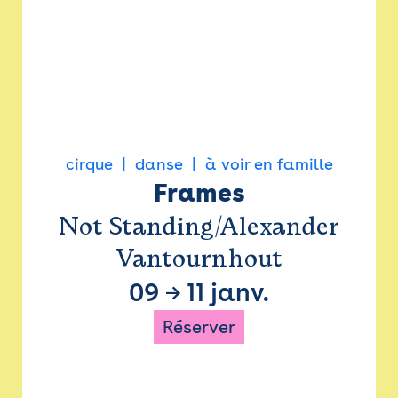
cirque
danse
à voir en famille
Frames
Not Standing/Alexander
Vantournhout
09
→
11 janv.
Réserver