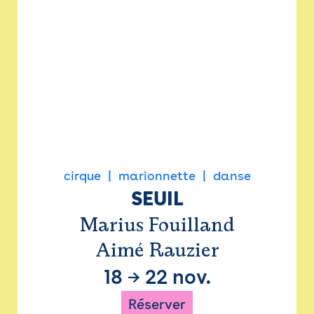
cirque
marionnette
danse
SEUIL
Marius Fouilland
Aimé Rauzier
18
→
22 nov.
Réserver