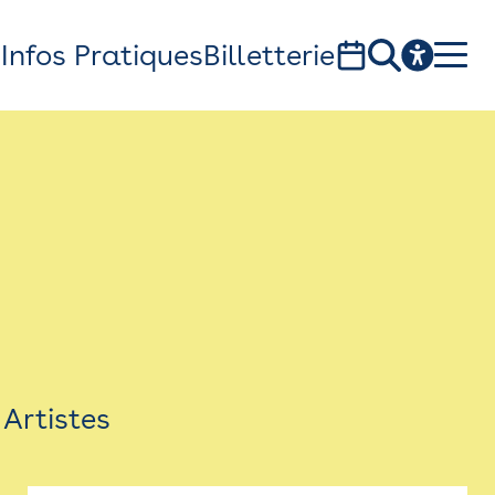
s
Infos Pratiques
Billetterie
Bistro
Billetterie
Newsletter
Espace presse
Artistes
théâtre Garonne, scène européenne
1, av. du Chateau d'eau - 31300 Toulouse