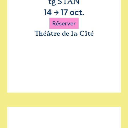
tg STAN
14
→
17 oct.
Réserver
Théâtre de la Cité