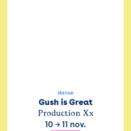
danse
Gush is Great
Production Xx
10
→
11 nov.