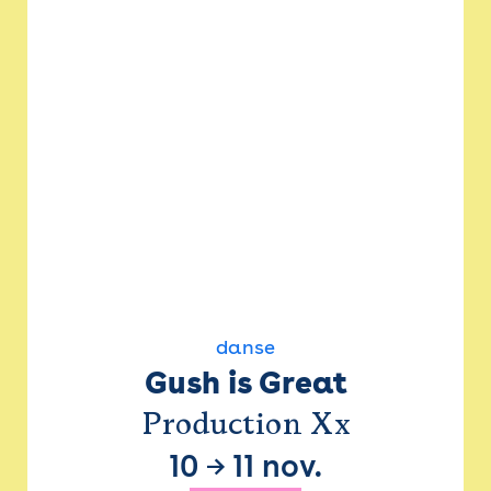
danse
Gush is Great
Production Xx
10
→
11 nov.