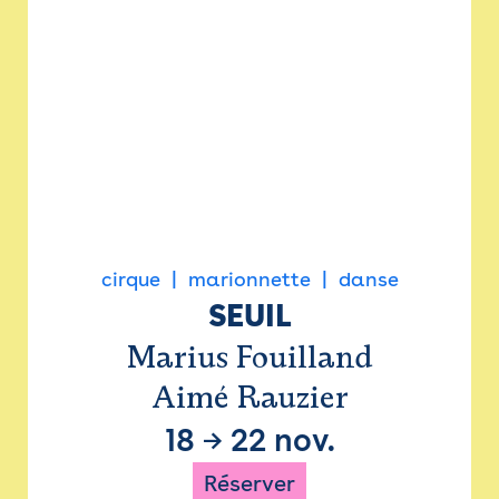
cirque
marionnette
danse
SEUIL
Marius Fouilland
Aimé Rauzier
18
→
22 nov.
Réserver