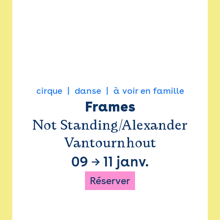
cirque
danse
à voir en famille
Frames
Not Standing/Alexander
Vantournhout
09
→
11 janv.
Réserver