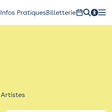
s
Infos Pratiques
Billetterie
Bistro
Billetterie
Newsletter
Espace presse
Artistes
théâtre Garonne, scène européenne
1, av. du Chateau d'eau - 31300 Toulouse