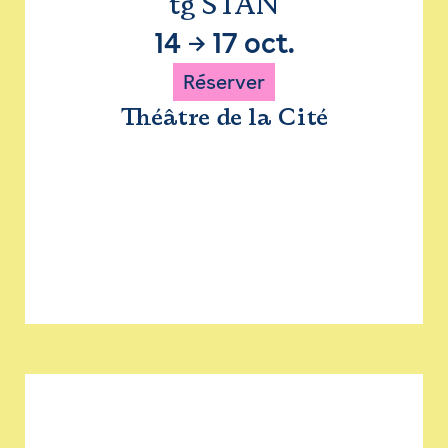
tg STAN
14
→
17 oct.
Réserver
Théâtre de la Cité