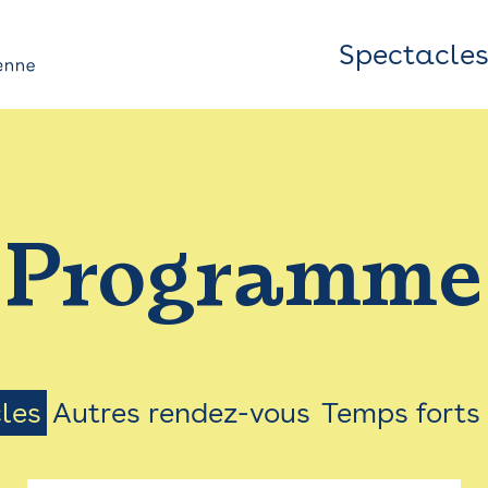
Spectacle
Top
Bar
/
Programme
Menu
les
Autres rendez-vous
Temps forts
on