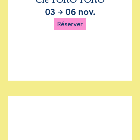
Cie TORO TORO
03
→
06 nov.
Réserver