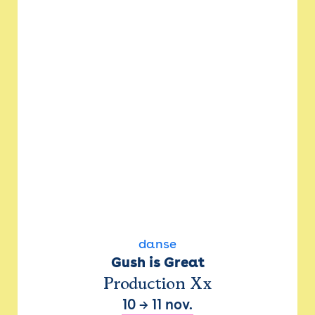
danse
Gush is Great
Production Xx
10
→
11 nov.