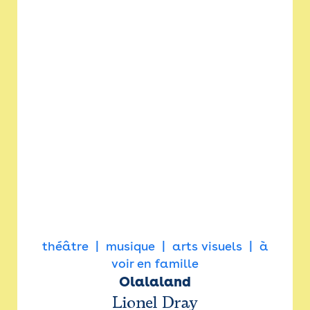
théâtre
musique
arts visuels
à
voir en famille
Olalaland
Lionel Dray