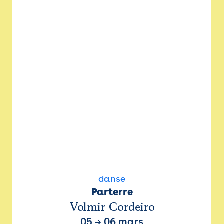
danse
Parterre
Volmir Cordeiro
05
→
06 mars