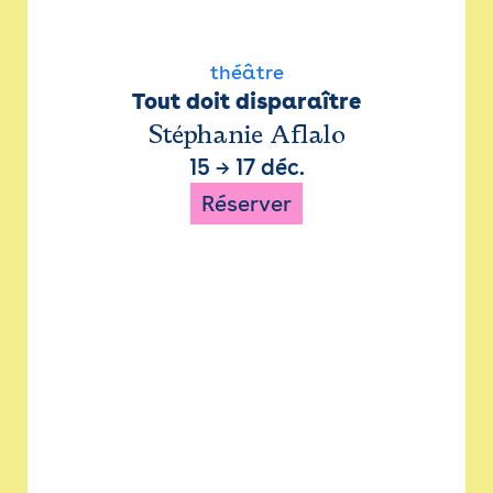
théâtre
Tout doit disparaître
Stéphanie Aflalo
15
→
17 déc.
Réserver