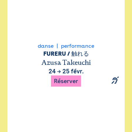
danse
performance
FURERU / 触れる
Azusa Takeuchi
24
→
25 févr.
Réserver