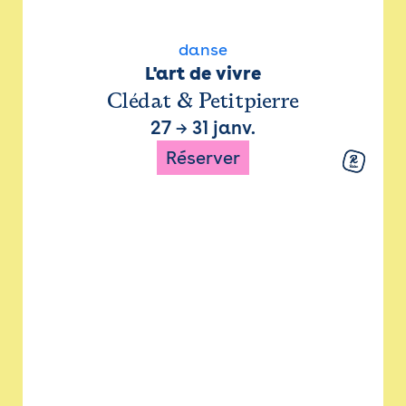
danse
L'art de vivre
Clédat & Petitpierre
27
→
31 janv.
Réserver