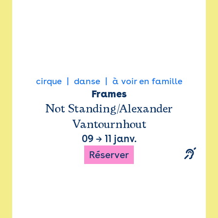
cirque
danse
à voir en famille
Frames
Not Standing/Alexander
Vantournhout
09
→
11 janv.
Réserver