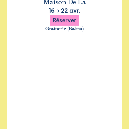
Maison De La
16
→
22 avr.
Réserver
Grainerie (Balma)