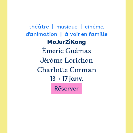
théâtre
musique
cinéma
d'animation
à voir en famille
MoJurZiKong
Émeric Guémas
Jérôme Lorichon
Charlotte Corman
13
→
17 janv.
Réserver