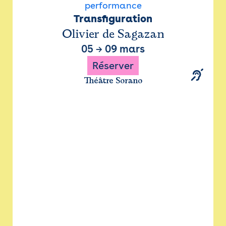
performance
Transfiguration
Olivier de Sagazan
05
→
09 mars
Réserver
Théâtre Sorano