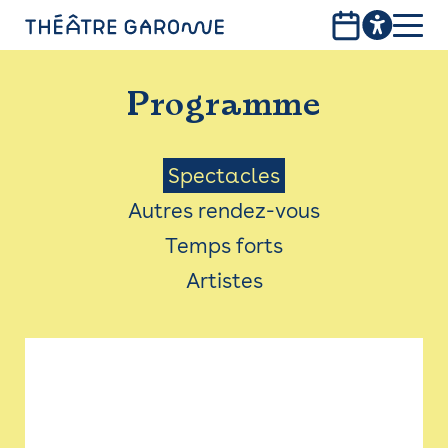
Aller
au
contenu
PROGRAMME
principal
Programme
INFOS PRATIQUES
AVEC LES PUBLICS
Menu
Spectacles
Autres rendez-vous
ACCESSIBILITÉ
Saison
Temps forts
LES PRODUCTIONS
Artistes
LE THÉÂTRE
Bistro
Billetterie