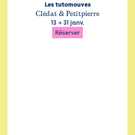
Les tutomouves
Clédat & Petitpierre
13
→
31 janv.
Réserver