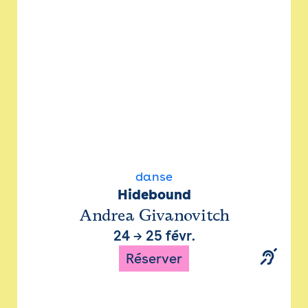
danse
Hidebound
Andrea Givanovitch
24
→
25 févr.
Réserver