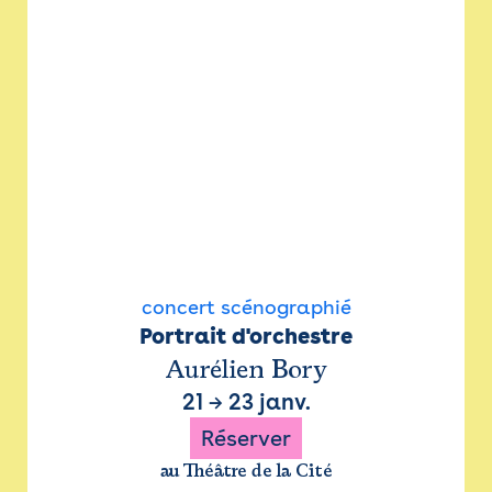
concert scénographié
Portrait d'orchestre
Aurélien Bory
21
→
23 janv.
Réserver
au Théâtre de la Cité