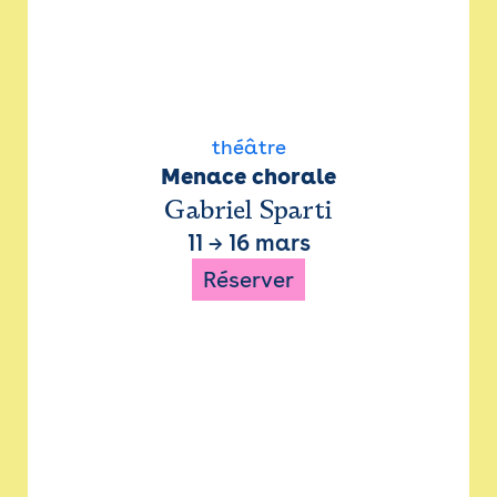
théâtre
Menace chorale
Gabriel Sparti
11
→
16 mars
Réserver