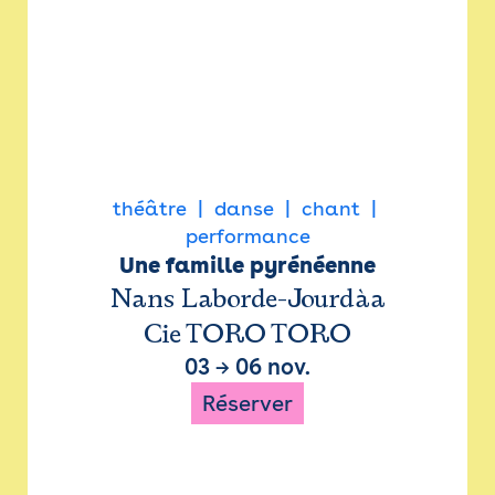
théâtre
danse
chant
performance
Une famille pyrénéenne
Nans Laborde-Jourdàa
Cie TORO TORO
03
→
06 nov.
Réserver