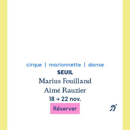
cirque
marionnette
danse
SEUIL
Marius Fouilland
Aimé Rauzier
18
→
22 nov.
Réserver