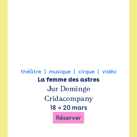
théâtre
musique
cirque
vidéo
La femme des astres
Jur Domingo
Cridacompany
18
→
20 mars
Réserver