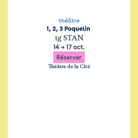
théâtre
1, 2, 3 Poquelin 
tg STAN
14
→
17 oct.
Réserver
Théâtre de la Cité