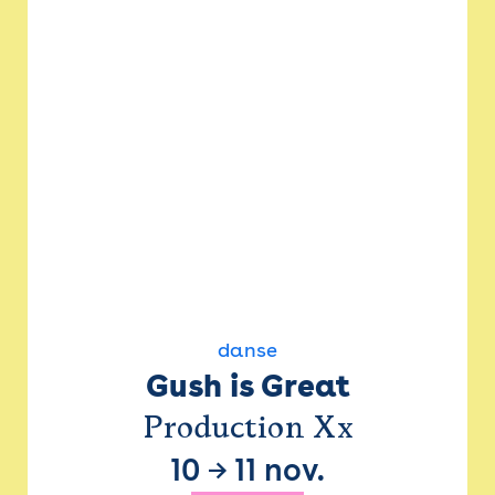
danse
Gush is Great
Production Xx
10
→
11 nov.