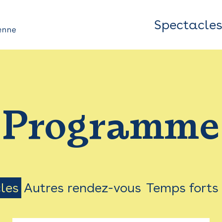
Spectacle
Top
Bar
/
Programme
Menu
les
Autres rendez-vous
Temps forts
on