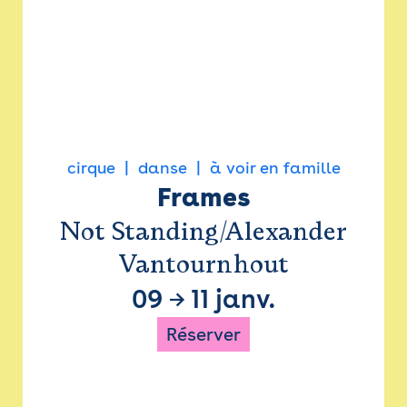
cirque
danse
à voir en famille
Frames
Not Standing/Alexander
Vantournhout
09
→
11 janv.
Réserver