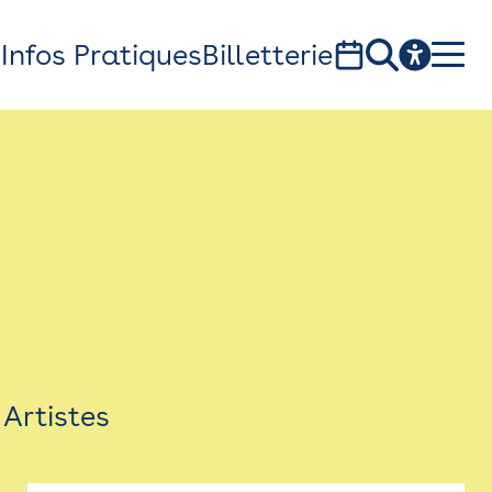
s
Infos Pratiques
Billetterie
Bistro
Billetterie
Newsletter
Espace presse
Artistes
théâtre Garonne, scène européenne
1, av. du Chateau d'eau - 31300 Toulouse