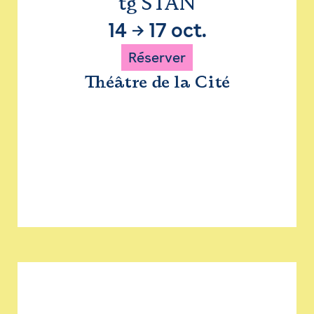
tg STAN
14
→
17 oct.
Réserver
Théâtre de la Cité