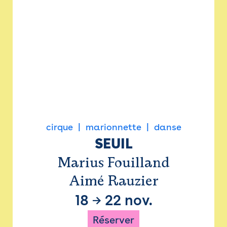
cirque
marionnette
danse
SEUIL
Marius Fouilland
Aimé Rauzier
18
→
22 nov.
Réserver