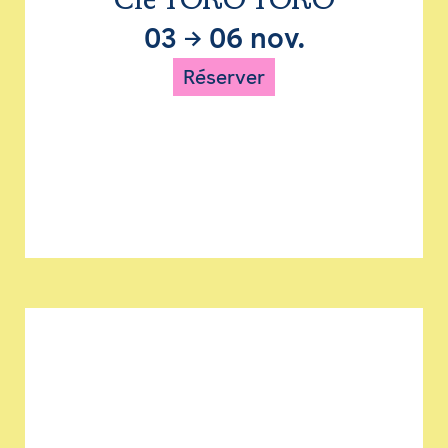
Cie TORO TORO
03
→
06 nov.
Réserver