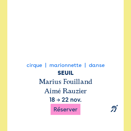
cirque
marionnette
danse
SEUIL
Marius Fouilland
Aimé Rauzier
18
→
22 nov.
Réserver