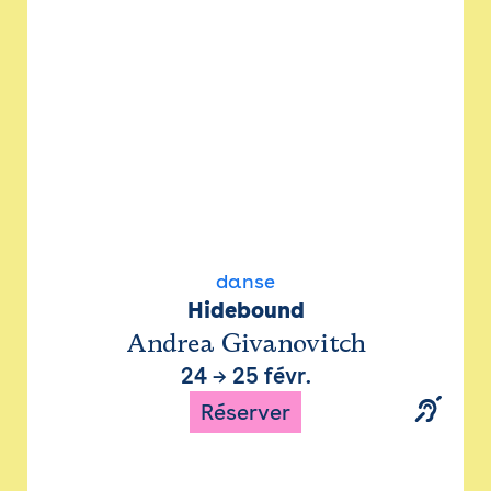
danse
Hidebound
Andrea Givanovitch
24
→
25 févr.
Réserver