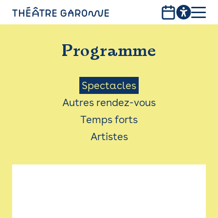
Aller
au
contenu
PROGRAMME
principal
Programme
INFOS PRATIQUES
AVEC LES PUBLICS
Menu
Spectacles
Autres rendez-vous
ACCESSIBILITÉ
Saison
Temps forts
LES PRODUCTIONS
Artistes
LE THÉÂTRE
Bistro
Billetterie