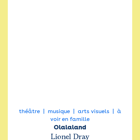
théâtre
musique
arts visuels
à
voir en famille
Olalaland
Lionel Dray