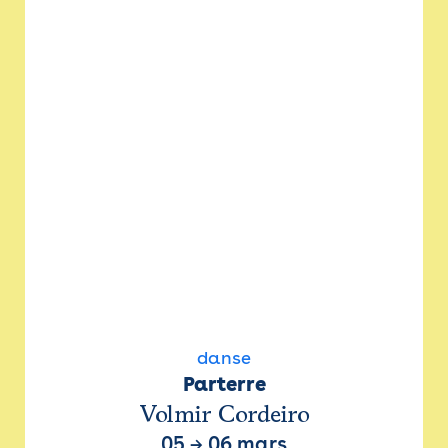
danse
Parterre
Volmir Cordeiro
05
→
06 mars