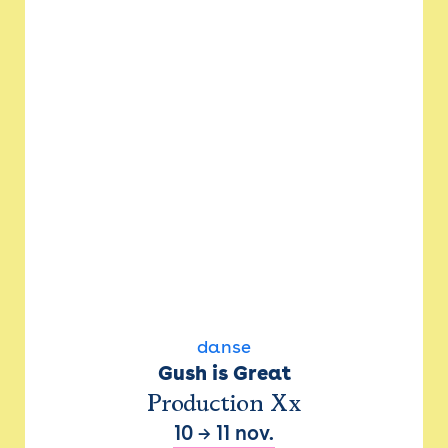
danse
Gush is Great
Production Xx
10
→
11 nov.