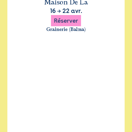
Maison De La
16
→
22 avr.
Réserver
Grainerie (Balma)