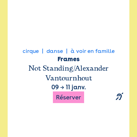
cirque
danse
à voir en famille
Frames
Not Standing/Alexander
Vantournhout
09
→
11 janv.
Réserver