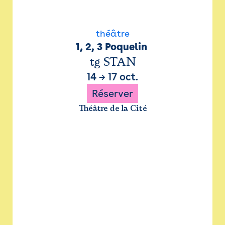
théâtre
1, 2, 3 Poquelin 
tg STAN
14
→
17 oct.
Réserver
Théâtre de la Cité