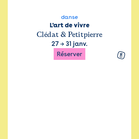
danse
L'art de vivre
Clédat & Petitpierre
27
→
31 janv.
Réserver