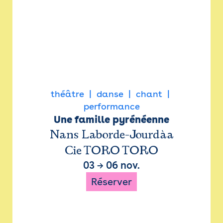
théâtre
danse
chant
performance
Une famille pyrénéenne
Nans Laborde-Jourdàa
Cie TORO TORO
03
→
06 nov.
Réserver