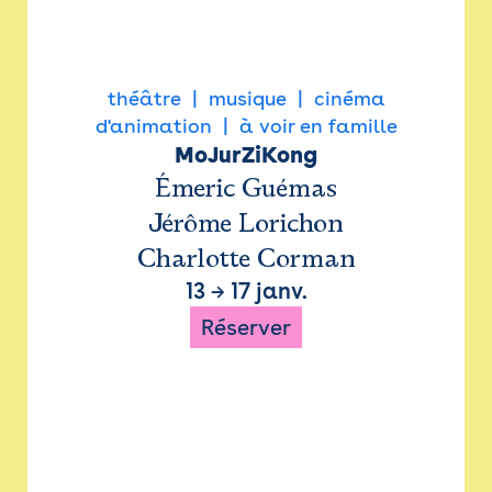
théâtre
musique
cinéma
d'animation
à voir en famille
MoJurZiKong
Émeric Guémas
Jérôme Lorichon
Charlotte Corman
13
→
17 janv.
Réserver