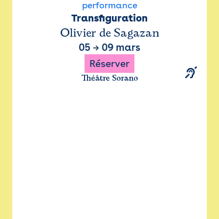
performance
Transfiguration
Olivier de Sagazan
05
→
09 mars
Réserver
Théâtre Sorano