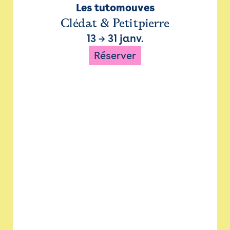
Les tutomouves
Clédat & Petitpierre
13
→
31 janv.
Réserver