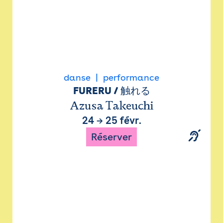
danse
performance
FURERU / 触れる
Azusa Takeuchi
24
→
25 févr.
Réserver