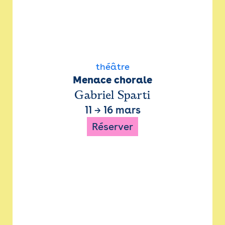
théâtre
Menace chorale
Gabriel Sparti
11
→
16 mars
Réserver