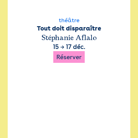
théâtre
Tout doit disparaître
Stéphanie Aflalo
15
→
17 déc.
Réserver