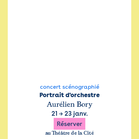
concert scénographié
Portrait d'orchestre
Aurélien Bory
21
→
23 janv.
Réserver
au Théâtre de la Cité