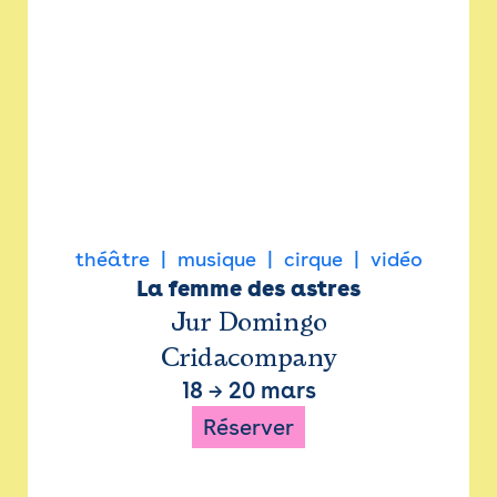
théâtre
musique
cirque
vidéo
La femme des astres
Jur Domingo
Cridacompany
18
→
20 mars
Réserver