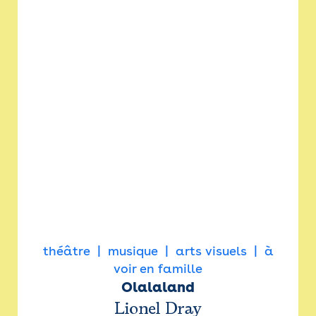
théâtre
musique
arts visuels
à
voir en famille
Olalaland
Lionel Dray