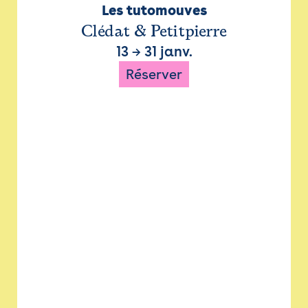
Les tutomouves
Clédat & Petitpierre
13
→
31 janv.
Réserver