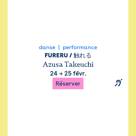
danse
performance
FURERU / 触れる
Azusa Takeuchi
24
→
25 févr.
Réserver