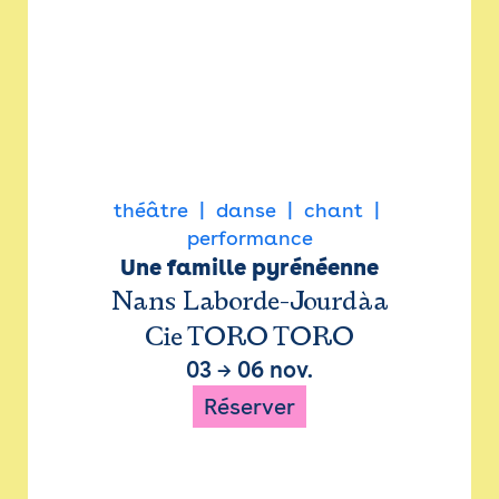
théâtre
danse
chant
performance
Une famille pyrénéenne
Nans Laborde-Jourdàa
Cie TORO TORO
03
→
06 nov.
Réserver