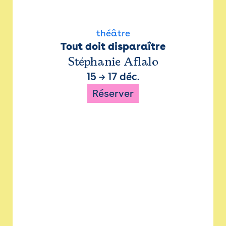
théâtre
Tout doit disparaître
Stéphanie Aflalo
15
→
17 déc.
Réserver