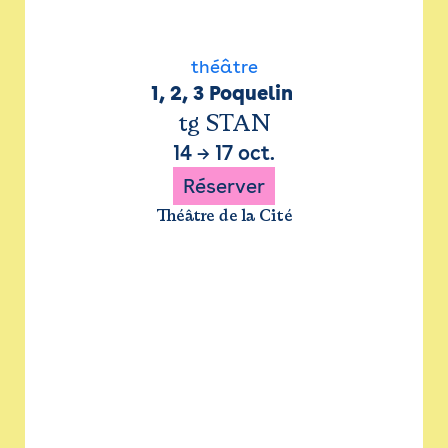
théâtre
1, 2, 3 Poquelin 
tg STAN
14
→
17 oct.
Réserver
Théâtre de la Cité