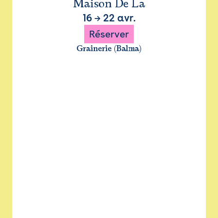
Maison De La
16
→
22 avr.
Réserver
Grainerie (Balma)