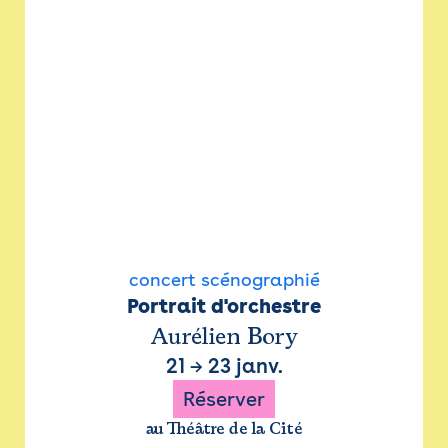
concert scénographié
Portrait d'orchestre
Aurélien Bory
21
→
23 janv.
Réserver
au Théâtre de la Cité