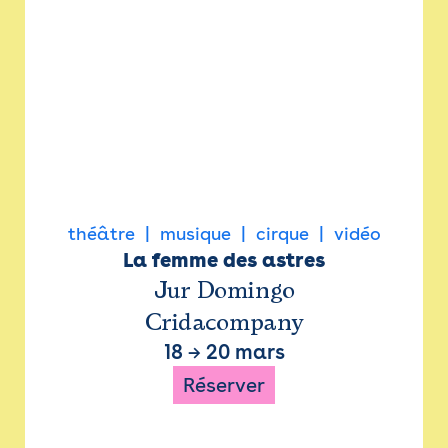
théâtre
musique
cirque
vidéo
La femme des astres
Jur Domingo
Cridacompany
18
→
20 mars
Réserver