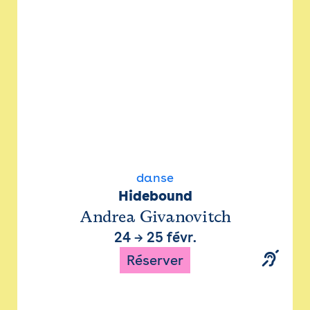
danse
Hidebound
Andrea Givanovitch
24
→
25 févr.
Réserver