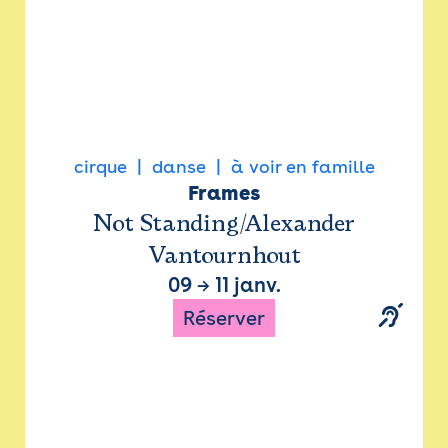
cirque
danse
à voir en famille
Frames
Not Standing/Alexander
Vantournhout
09
→
11 janv.
Réserver