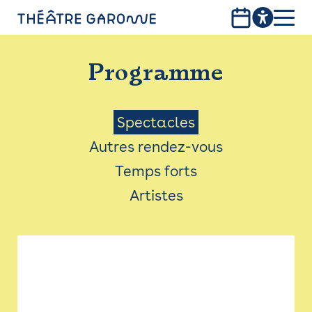
Aller
au
contenu
PROGRAMME
principal
Programme
INFOS PRATIQUES
AVEC LES PUBLICS
Menu
Spectacles
Autres rendez-vous
ACCESSIBILITÉ
Saison
Temps forts
LES PRODUCTIONS
Artistes
LE THÉÂTRE
Bistro
Billetterie