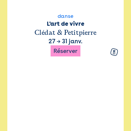
danse
L'art de vivre
Clédat & Petitpierre
27
→
31 janv.
Réserver