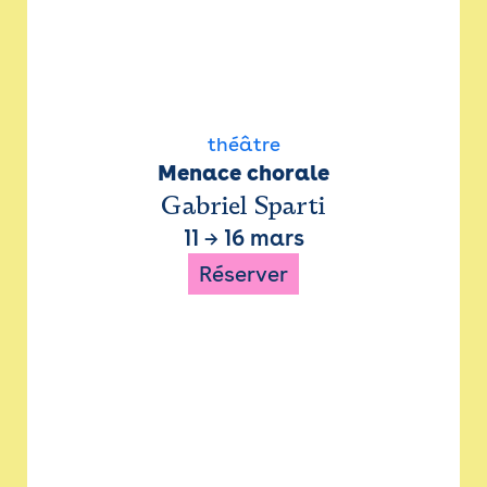
théâtre
Menace chorale
Gabriel Sparti
11
→
16 mars
Réserver