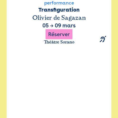
performance
Transfiguration
Olivier de Sagazan
05
→
09 mars
Réserver
Théâtre Sorano