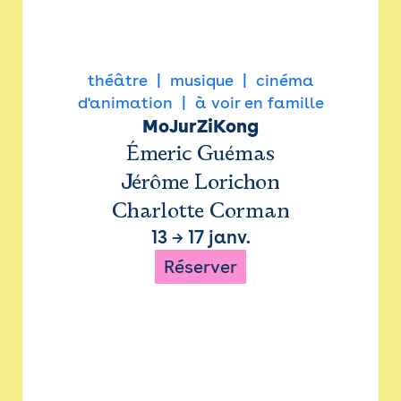
théâtre
musique
cinéma
d'animation
à voir en famille
MoJurZiKong
Émeric Guémas
Jérôme Lorichon
Charlotte Corman
13
→
17 janv.
Réserver