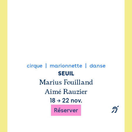
cirque
marionnette
danse
SEUIL
Marius Fouilland
Aimé Rauzier
18
→
22 nov.
Réserver