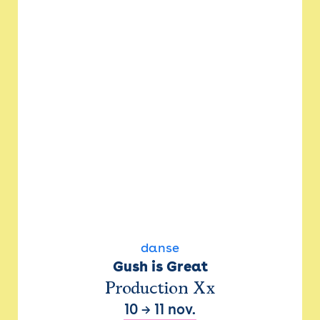
danse
Gush is Great
Production Xx
10
→
11 nov.