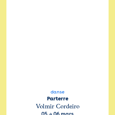
danse
Parterre
Volmir Cordeiro
05
→
06 mars