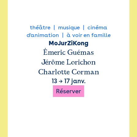
théâtre
musique
cinéma
d'animation
à voir en famille
MoJurZiKong
Émeric Guémas
Jérôme Lorichon
Charlotte Corman
13
→
17 janv.
Réserver