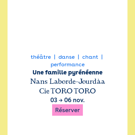
théâtre
danse
chant
performance
Une famille pyrénéenne
Nans Laborde-Jourdàa
Cie TORO TORO
03
→
06 nov.
Réserver