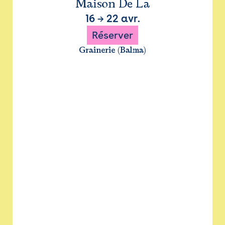
Maison De La
16
→
22 avr.
Réserver
Grainerie (Balma)