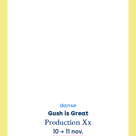
danse
Gush is Great
Production Xx
10
→
11 nov.