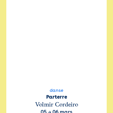
danse
Parterre
Volmir Cordeiro
05
→
06 mars