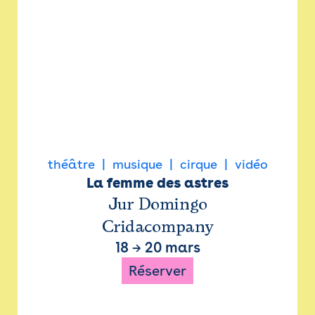
théâtre
musique
cirque
vidéo
La femme des astres
Jur Domingo
Cridacompany
18
→
20 mars
Réserver