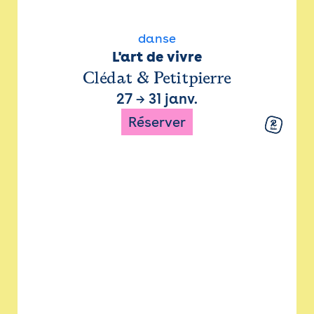
danse
L'art de vivre
Clédat & Petitpierre
27
→
31 janv.
Réserver