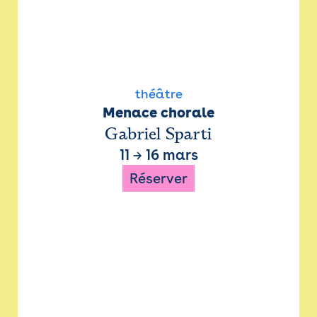
théâtre
Menace chorale
Gabriel Sparti
11
→
16 mars
Réserver