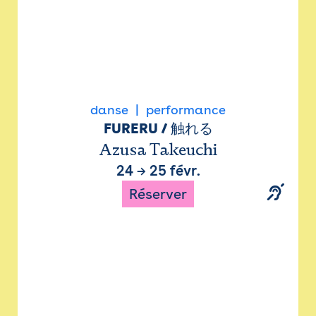
danse
performance
FURERU / 触れる
Azusa Takeuchi
24
→
25 févr.
Réserver