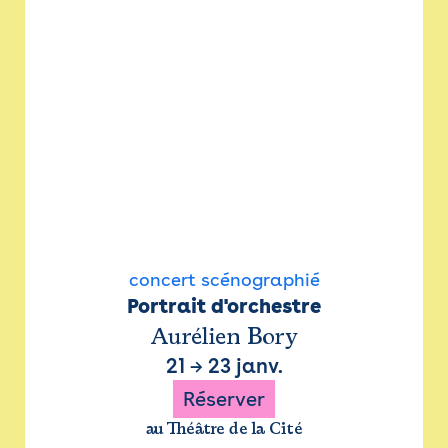
concert scénographié
Portrait d'orchestre
Aurélien Bory
21
→
23 janv.
Réserver
au Théâtre de la Cité