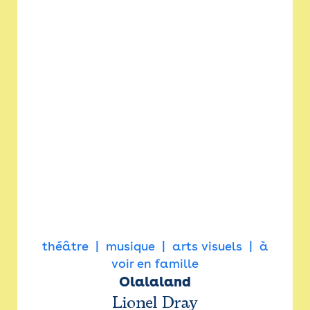
théâtre
musique
arts visuels
à
voir en famille
Olalaland
Lionel Dray