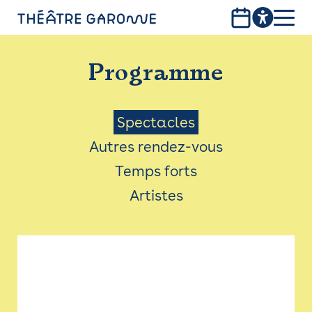
Aller
au
contenu
PROGRAMME
principal
Programme
INFOS PRATIQUES
AVEC LES PUBLICS
Menu
Spectacles
Autres rendez-vous
ACCESSIBILITÉ
Saison
Temps forts
LES PRODUCTIONS
Artistes
LE THÉÂTRE
Bistro
Billetterie