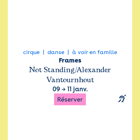
cirque
danse
à voir en famille
Frames
Not Standing/Alexander
Vantournhout
09
→
11 janv.
Réserver