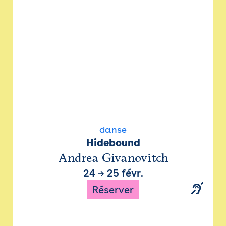
danse
Hidebound
Andrea Givanovitch
24
→
25 févr.
Réserver