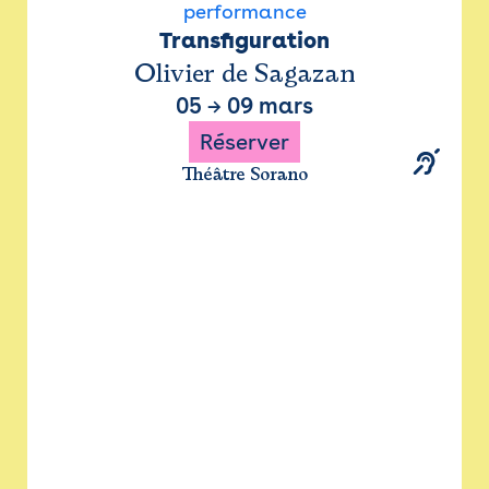
performance
Transfiguration
Olivier de Sagazan
05
→
09 mars
Réserver
Théâtre Sorano