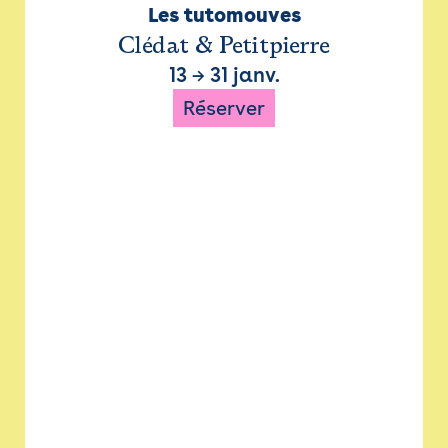
Les tutomouves
Clédat & Petitpierre
13
→
31 janv.
Réserver