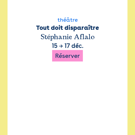
théâtre
Tout doit disparaître
Stéphanie Aflalo
15
→
17 déc.
Réserver