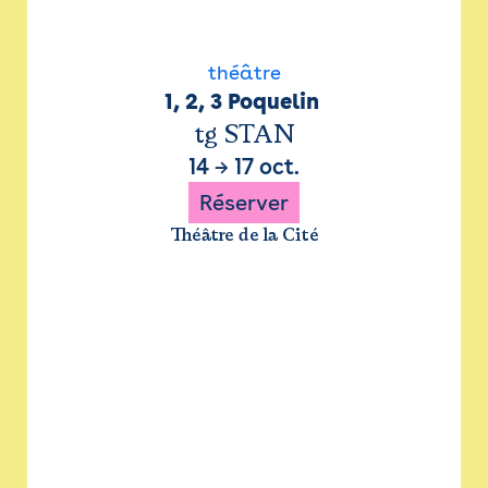
théâtre
1, 2, 3 Poquelin 
tg STAN
14
→
17 oct.
Réserver
Théâtre de la Cité