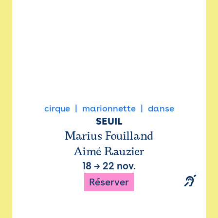
cirque
marionnette
danse
SEUIL
Marius Fouilland
Aimé Rauzier
18
→
22 nov.
Réserver