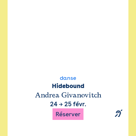
danse
Hidebound
Andrea Givanovitch
24
→
25 févr.
Réserver