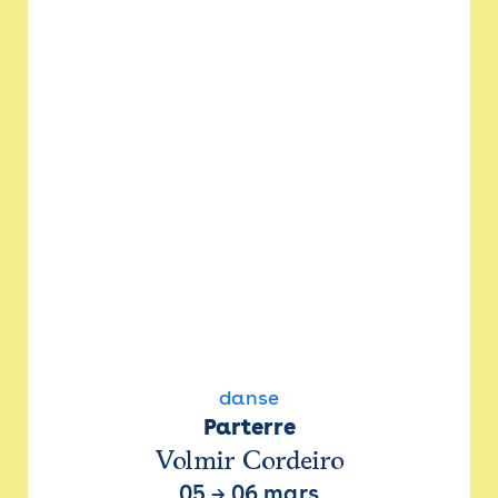
danse
Parterre
Volmir Cordeiro
05
→
06 mars