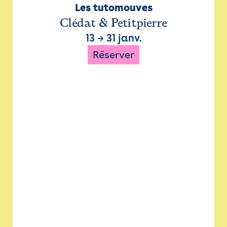
Les tutomouves
Clédat & Petitpierre
13
→
31 janv.
Réserver