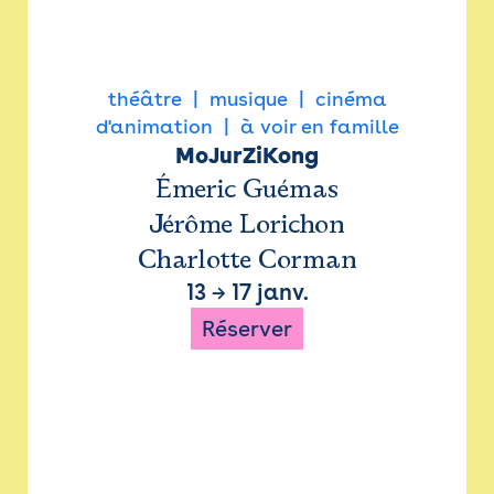
théâtre
musique
cinéma
d'animation
à voir en famille
MoJurZiKong
Émeric Guémas
Jérôme Lorichon
Charlotte Corman
13
→
17 janv.
Réserver