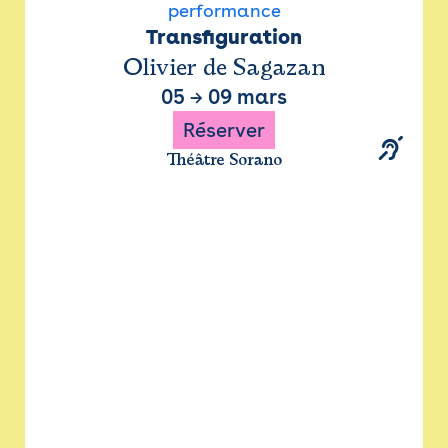
performance
Transfiguration
Olivier de Sagazan
05
→
09 mars
Réserver
Théâtre Sorano