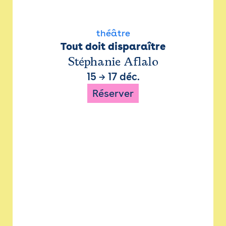
théâtre
Tout doit disparaître
Stéphanie Aflalo
15
→
17 déc.
Réserver