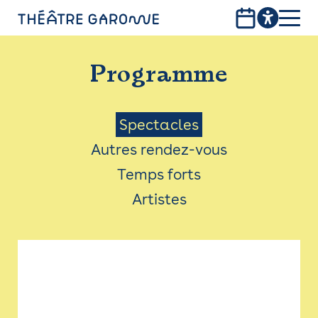
Aller
au
contenu
PROGRAMME
principal
Programme
INFOS PRATIQUES
AVEC LES PUBLICS
Menu
Spectacles
Autres rendez-vous
ACCESSIBILITÉ
Saison
Temps forts
LES PRODUCTIONS
Artistes
LE THÉÂTRE
Bistro
Billetterie