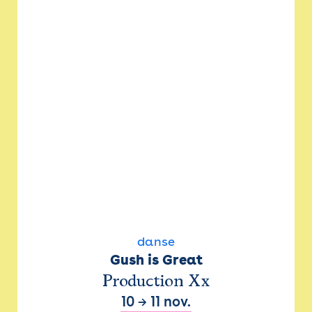
danse
Gush is Great
Production Xx
10
→
11 nov.