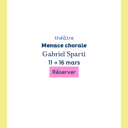
théâtre
Menace chorale
Gabriel Sparti
11
→
16 mars
Réserver