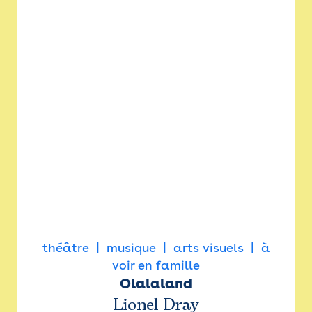
théâtre
musique
arts visuels
à
voir en famille
Olalaland
Lionel Dray