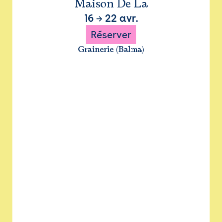
Maison De La
16
→
22 avr.
Réserver
Grainerie (Balma)