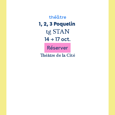
théâtre
1, 2, 3 Poquelin 
tg STAN
14
→
17 oct.
Réserver
Théâtre de la Cité