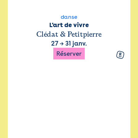
danse
L'art de vivre
Clédat & Petitpierre
27
→
31 janv.
Réserver