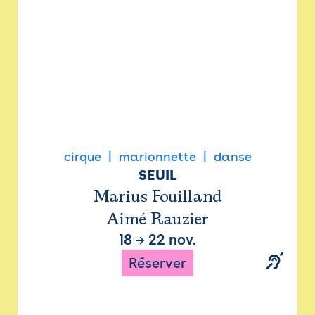
cirque
marionnette
danse
SEUIL
Marius Fouilland
Aimé Rauzier
18
→
22 nov.
Réserver