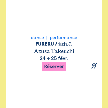
danse
performance
FURERU / 触れる
Azusa Takeuchi
24
→
25 févr.
Réserver