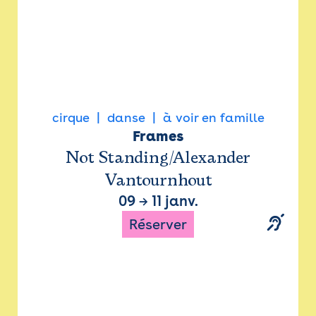
cirque
danse
à voir en famille
Frames
Not Standing/Alexander
Vantournhout
09
→
11 janv.
Réserver