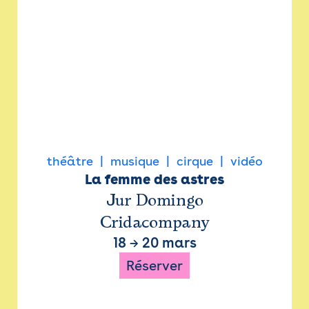
théâtre
musique
cirque
vidéo
La femme des astres
Jur Domingo
Cridacompany
18
→
20 mars
Réserver