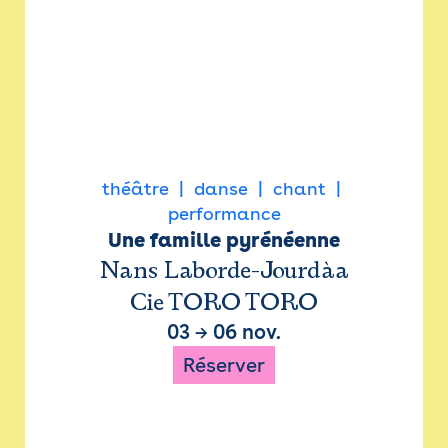
théâtre
danse
chant
performance
Une famille pyrénéenne
Nans Laborde-Jourdàa
Cie TORO TORO
03
→
06 nov.
Réserver