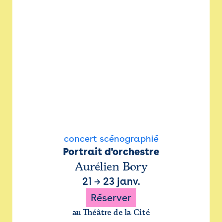
concert scénographié
Portrait d'orchestre
Aurélien Bory
21
→
23 janv.
Réserver
au Théâtre de la Cité