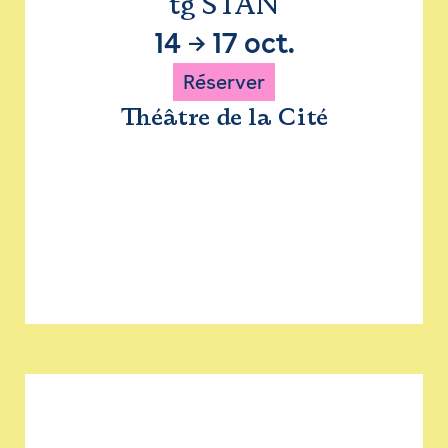
tg STAN
14
→
17 oct.
Réserver
Théâtre de la Cité