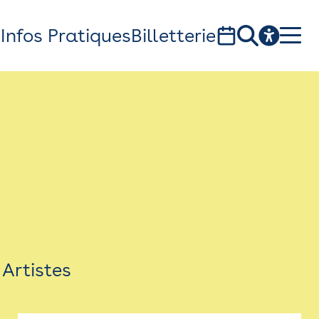
s
Infos Pratiques
Billetterie
Bistro
Billetterie
Newsletter
Espace presse
Artistes
théâtre Garonne, scène européenne
1, av. du Chateau d'eau - 31300 Toulouse