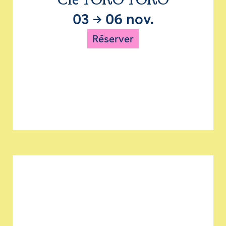
Cie TORO TORO
03
→
06 nov.
Réserver