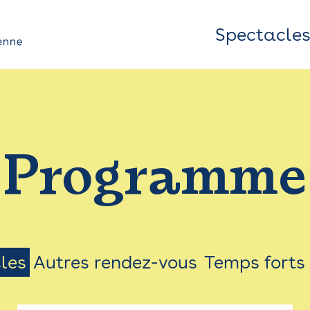
Spectacle
Top
Bar
/
Programme
Menu
les
Autres rendez-vous
Temps forts
on