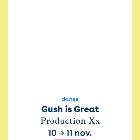
danse
Gush is Great
Production Xx
10
→
11 nov.