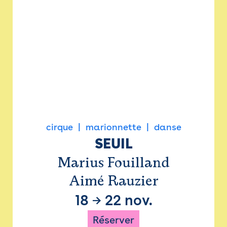
cirque
marionnette
danse
SEUIL
Marius Fouilland
Aimé Rauzier
18
→
22 nov.
Réserver