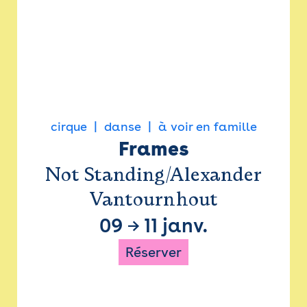
cirque
danse
à voir en famille
Frames
Not Standing/Alexander
Vantournhout
09
→
11 janv.
Réserver