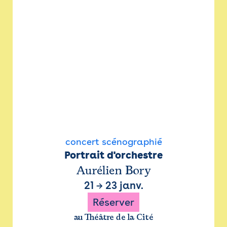
concert scénographié
Portrait d'orchestre
Aurélien Bory
21
→
23 janv.
Réserver
au Théâtre de la Cité