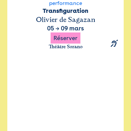
performance
Transfiguration
Olivier de Sagazan
05
→
09 mars
Réserver
Théâtre Sorano