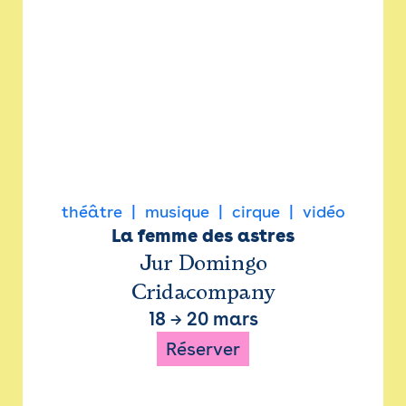
théâtre
musique
cirque
vidéo
La femme des astres
Jur Domingo
Cridacompany
18
→
20 mars
Réserver