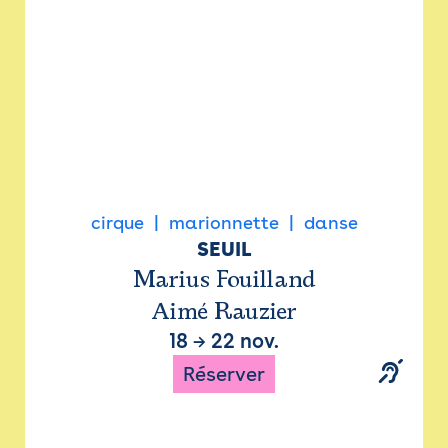
cirque
marionnette
danse
SEUIL
Marius Fouilland
Aimé Rauzier
18
→
22 nov.
Réserver