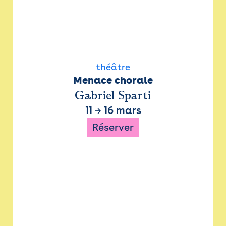
théâtre
Menace chorale
Gabriel Sparti
11
→
16 mars
Réserver