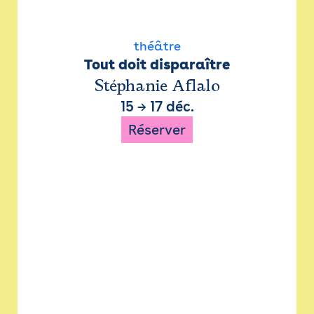
théâtre
Tout doit disparaître
Stéphanie Aflalo
15
→
17 déc.
Réserver