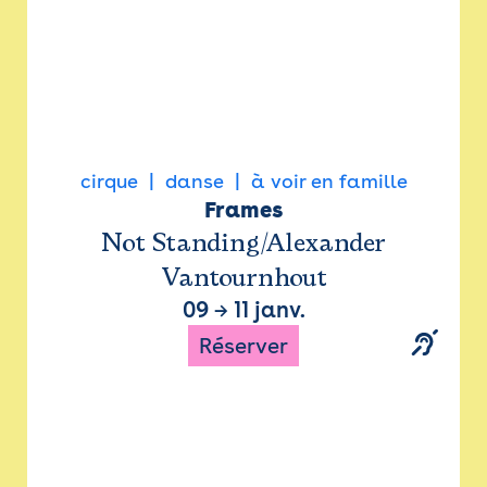
cirque
danse
à voir en famille
Frames
Not Standing/Alexander
Vantournhout
09
→
11 janv.
Réserver