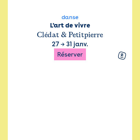
danse
L'art de vivre
Clédat & Petitpierre
27
→
31 janv.
Réserver