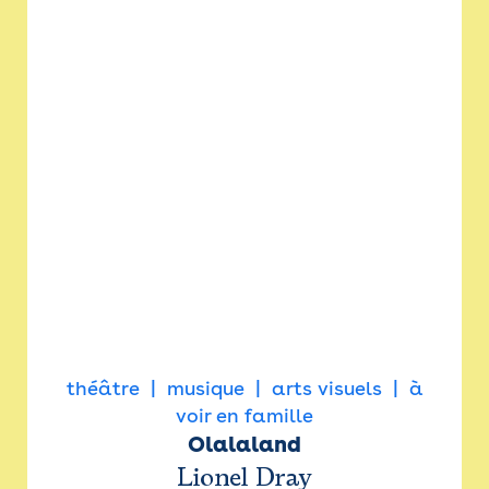
théâtre
musique
arts visuels
à
voir en famille
Olalaland
Lionel Dray