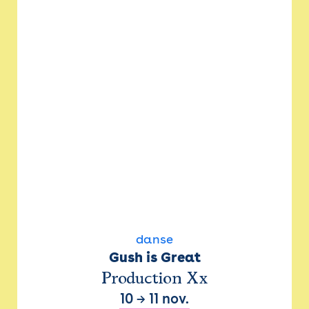
danse
Gush is Great
Production Xx
10
→
11 nov.