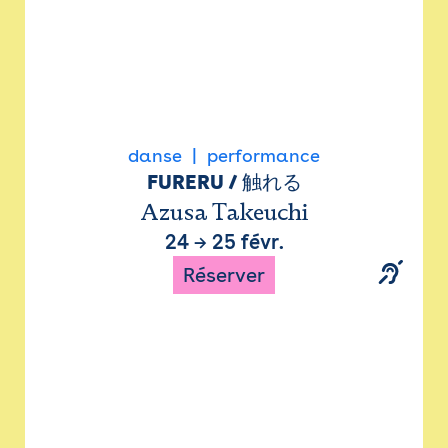
danse
performance
FURERU / 触れる
Azusa Takeuchi
24
→
25 févr.
Réserver