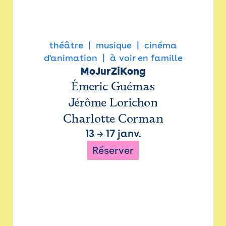
théâtre
musique
cinéma
d'animation
à voir en famille
MoJurZiKong
Émeric Guémas
Jérôme Lorichon
Charlotte Corman
13
→
17 janv.
Réserver