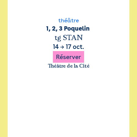
théâtre
1, 2, 3 Poquelin 
tg STAN
14
→
17 oct.
Réserver
Théâtre de la Cité