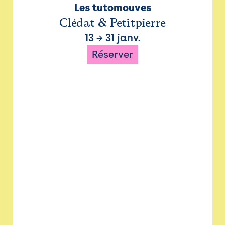
Les tutomouves
Clédat & Petitpierre
13
→
31 janv.
Réserver