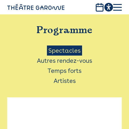
Aller
au
contenu
PROGRAMME
principal
Programme
INFOS PRATIQUES
AVEC LES PUBLICS
Menu
Spectacles
Autres rendez-vous
ACCESSIBILITÉ
Saison
Temps forts
LES PRODUCTIONS
Artistes
LE THÉÂTRE
Bistro
Billetterie