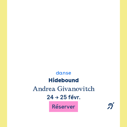
danse
Hidebound
Andrea Givanovitch
24
→
25 févr.
Réserver