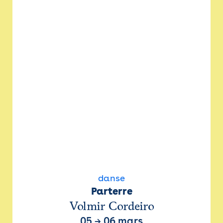
danse
Parterre
Volmir Cordeiro
05
→
06 mars