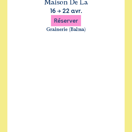
Maison De La
16
→
22 avr.
Réserver
Grainerie (Balma)