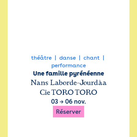
théâtre
danse
chant
performance
Une famille pyrénéenne
Nans Laborde-Jourdàa
Cie TORO TORO
03
→
06 nov.
Réserver