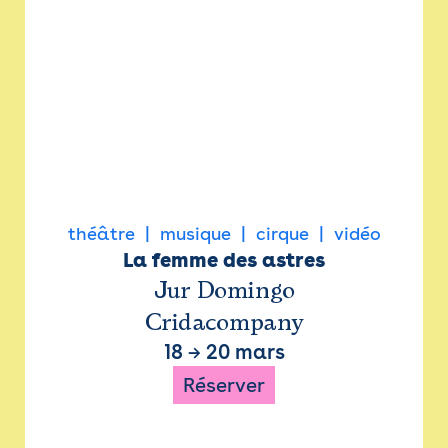
théâtre
musique
cirque
vidéo
La femme des astres
Jur Domingo
Cridacompany
18
→
20 mars
Réserver