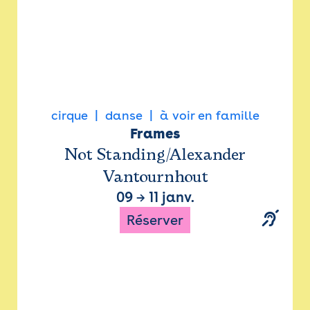
cirque
danse
à voir en famille
Frames
Not Standing/Alexander
Vantournhout
09
→
11 janv.
Réserver