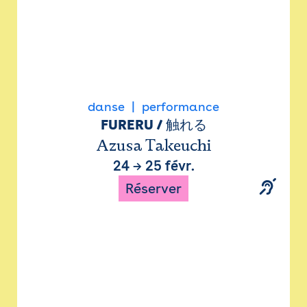
danse
performance
FURERU / 触れる
Azusa Takeuchi
24
→
25 févr.
Réserver