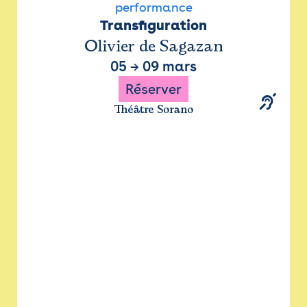
performance
Transfiguration
Olivier de Sagazan
05
→
09 mars
Réserver
Théâtre Sorano