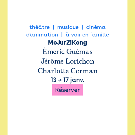
théâtre
musique
cinéma
d'animation
à voir en famille
MoJurZiKong
Émeric Guémas
Jérôme Lorichon
Charlotte Corman
13
→
17 janv.
Réserver