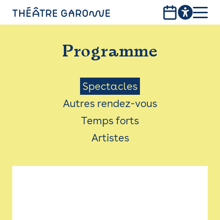
Aller
au
contenu
PROGRAMME
principal
Programme
INFOS PRATIQUES
AVEC LES PUBLICS
Menu
Spectacles
Autres rendez-vous
ACCESSIBILITÉ
Saison
Temps forts
LES PRODUCTIONS
Artistes
LE THÉÂTRE
Bistro
Billetterie