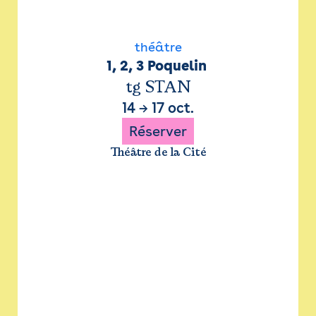
théâtre
1, 2, 3 Poquelin 
tg STAN
14
→
17 oct.
Réserver
Théâtre de la Cité