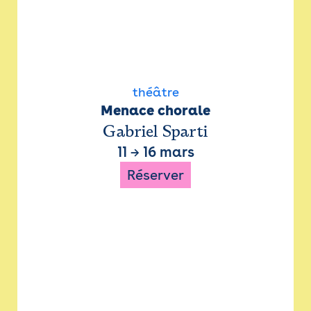
théâtre
Menace chorale
Gabriel Sparti
11
→
16 mars
Réserver