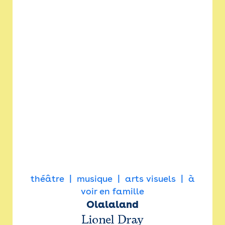
théâtre
musique
arts visuels
à
voir en famille
Olalaland
Lionel Dray