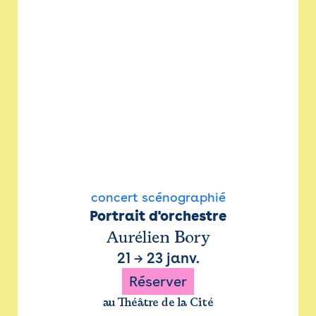
concert scénographié
Portrait d'orchestre
Aurélien Bory
21
→
23 janv.
Réserver
au Théâtre de la Cité