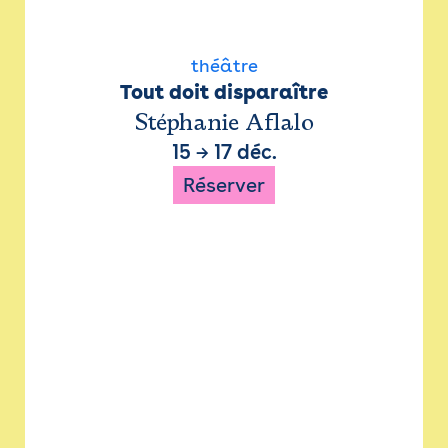
théâtre
Tout doit disparaître
Stéphanie Aflalo
15
→
17 déc.
Réserver