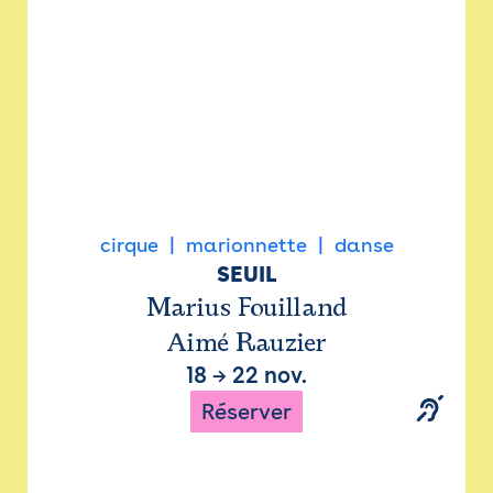
cirque
marionnette
danse
SEUIL
Marius Fouilland
Aimé Rauzier
18
→
22 nov.
Réserver