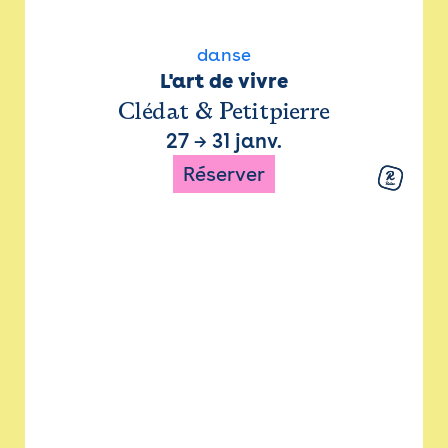
danse
L'art de vivre
Clédat & Petitpierre
27
→
31 janv.
Réserver