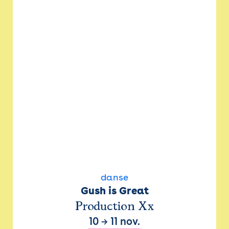
danse
Gush is Great
Production Xx
10
→
11 nov.