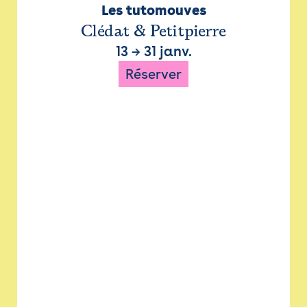
Les tutomouves
Clédat & Petitpierre
13
→
31 janv.
Réserver