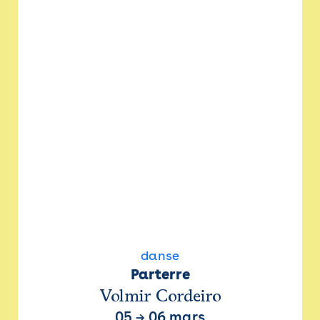
danse
Parterre
Volmir Cordeiro
05
→
06 mars