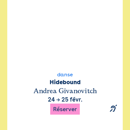
danse
Hidebound
Andrea Givanovitch
24
→
25 févr.
Réserver