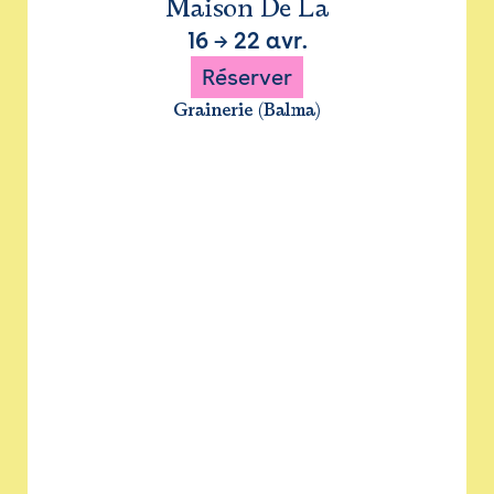
Maison De La
16
→
22 avr.
Réserver
Grainerie (Balma)