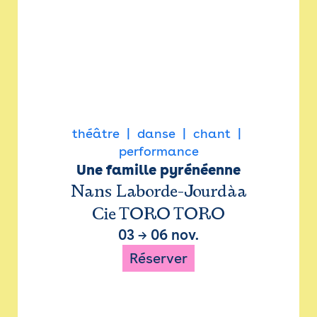
théâtre
danse
chant
performance
Une famille pyrénéenne
Nans Laborde-Jourdàa
Cie TORO TORO
03
→
06 nov.
Réserver