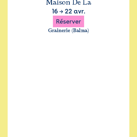
Maison De La
16
→
22 avr.
Réserver
Grainerie (Balma)