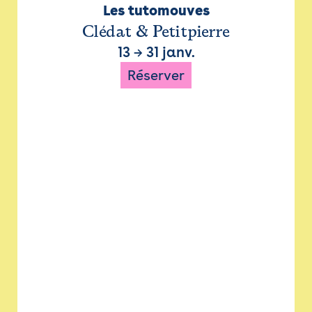
Les tutomouves
Clédat & Petitpierre
13
→
31 janv.
Réserver