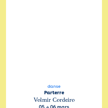
danse
Parterre
Volmir Cordeiro
05
→
06 mars