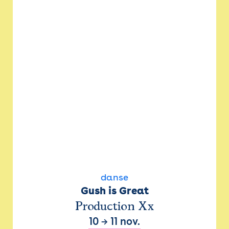
danse
Gush is Great
Production Xx
10
→
11 nov.