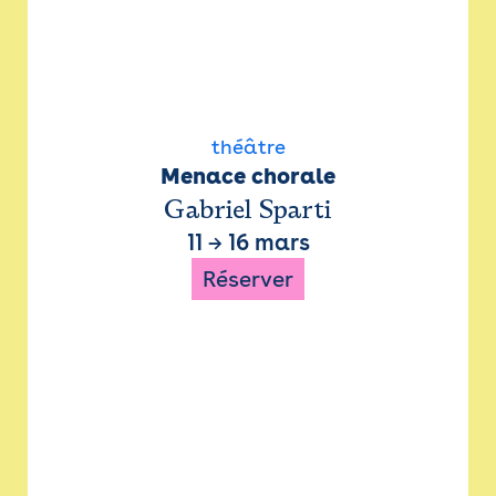
théâtre
Menace chorale
Gabriel Sparti
11
→
16 mars
Réserver