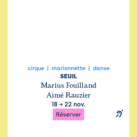
cirque
marionnette
danse
SEUIL
Marius Fouilland
Aimé Rauzier
18
→
22 nov.
Réserver