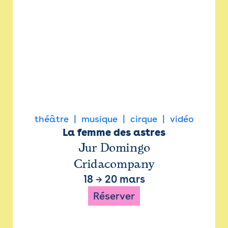
théâtre
musique
cirque
vidéo
La femme des astres
Jur Domingo
Cridacompany
18
→
20 mars
Réserver