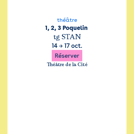
théâtre
1, 2, 3 Poquelin 
tg STAN
14
→
17 oct.
Réserver
Théâtre de la Cité