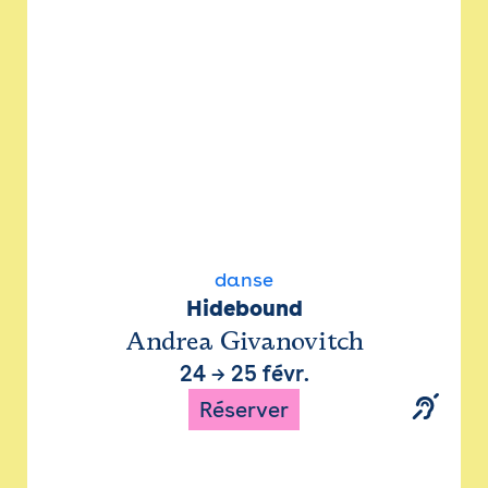
danse
Hidebound
Andrea Givanovitch
24
→
25 févr.
Réserver