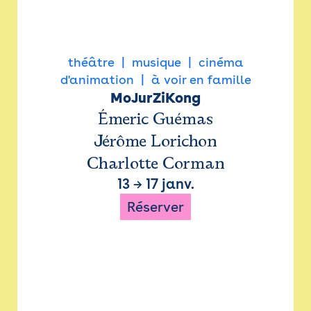
théâtre
musique
cinéma
d'animation
à voir en famille
MoJurZiKong
Émeric Guémas
Jérôme Lorichon
Charlotte Corman
13
→
17 janv.
Réserver