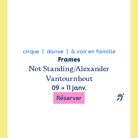
cirque
danse
à voir en famille
Frames
Not Standing/Alexander
Vantournhout
09
→
11 janv.
Réserver