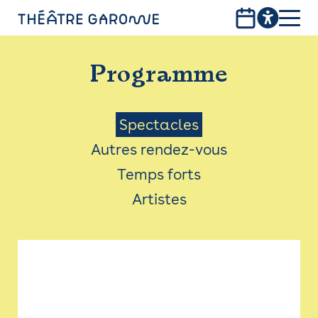
Aller
au
contenu
PROGRAMME
principal
Programme
INFOS PRATIQUES
AVEC LES PUBLICS
Menu
Spectacles
Autres rendez-vous
ACCESSIBILITÉ
Saison
Temps forts
LES PRODUCTIONS
Artistes
LE THÉÂTRE
Bistro
Billetterie