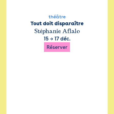
théâtre
Tout doit disparaître
Stéphanie Aflalo
15
→
17 déc.
Réserver