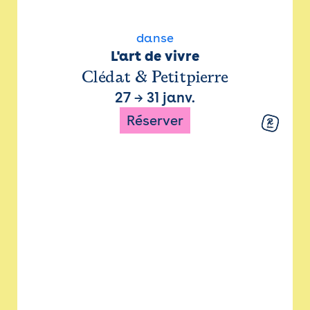
danse
L'art de vivre
Clédat & Petitpierre
27
→
31 janv.
Réserver