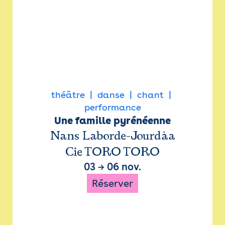
théâtre
danse
chant
performance
Une famille pyrénéenne
Nans Laborde-Jourdàa
Cie TORO TORO
03
→
06 nov.
Réserver