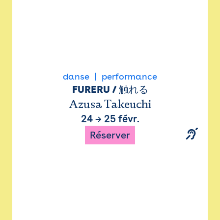
danse
performance
FURERU / 触れる
Azusa Takeuchi
24
→
25 févr.
Réserver