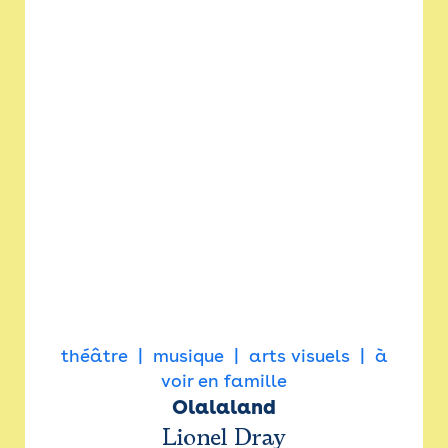
théâtre
musique
arts visuels
à
voir en famille
Olalaland
Lionel Dray