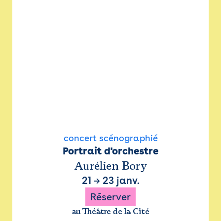
concert scénographié
Portrait d'orchestre
Aurélien Bory
21
→
23 janv.
Réserver
au Théâtre de la Cité