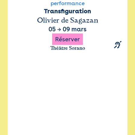
performance
Transfiguration
Olivier de Sagazan
05
→
09 mars
Réserver
Théâtre Sorano