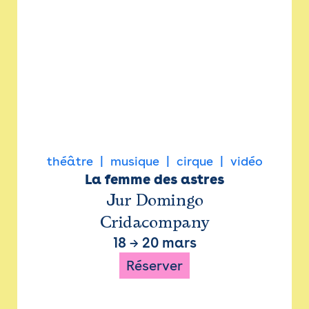
théâtre
musique
cirque
vidéo
La femme des astres
Jur Domingo
Cridacompany
18
→
20 mars
Réserver