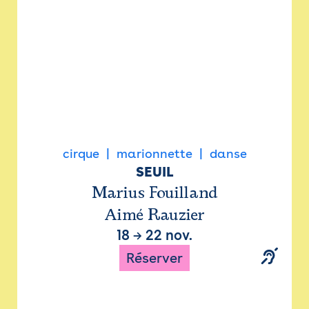
cirque
marionnette
danse
SEUIL
Marius Fouilland
Aimé Rauzier
18
→
22 nov.
Réserver