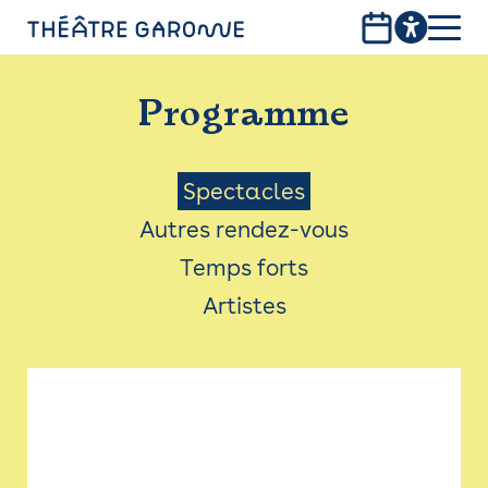
Aller
au
contenu
PROGRAMME
principal
Programme
INFOS PRATIQUES
AVEC LES PUBLICS
Menu
Spectacles
Autres rendez-vous
ACCESSIBILITÉ
Saison
Temps forts
LES PRODUCTIONS
Artistes
LE THÉÂTRE
Bistro
Billetterie