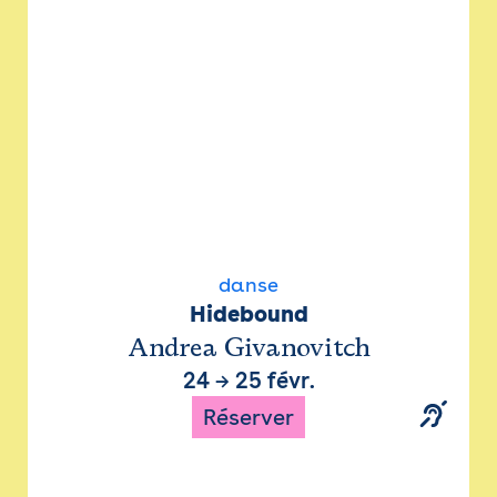
danse
Hidebound
Andrea Givanovitch
24
→
25 févr.
Réserver