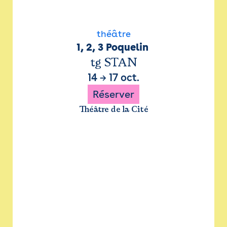
théâtre
1, 2, 3 Poquelin 
tg STAN
14
→
17 oct.
Réserver
Théâtre de la Cité