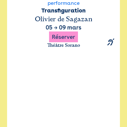
performance
Transfiguration
Olivier de Sagazan
05
→
09 mars
Réserver
Théâtre Sorano