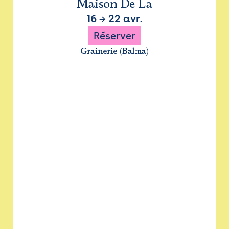
Maison De La
16
→
22 avr.
Réserver
Grainerie (Balma)