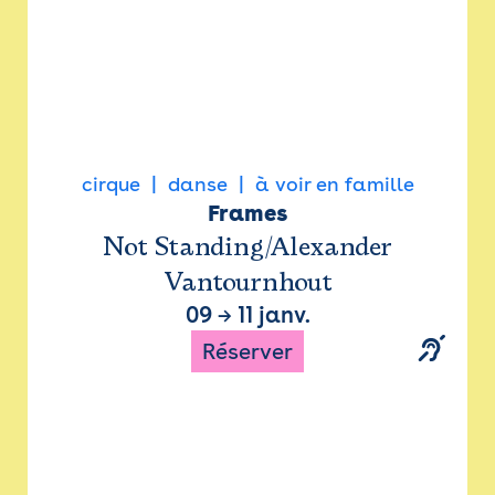
cirque
danse
à voir en famille
Frames
Not Standing/Alexander
Vantournhout
09
→
11 janv.
Réserver