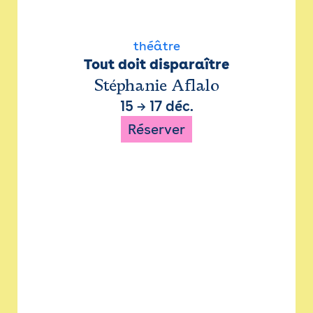
théâtre
Tout doit disparaître
Stéphanie Aflalo
15
→
17 déc.
Réserver