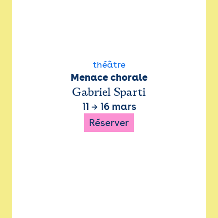
théâtre
Menace chorale
Gabriel Sparti
11
→
16 mars
Réserver