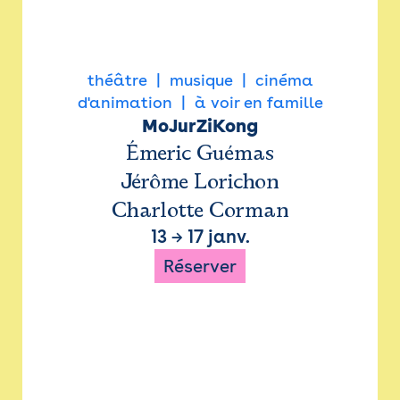
théâtre
musique
cinéma
d'animation
à voir en famille
MoJurZiKong
Émeric Guémas
Jérôme Lorichon
Charlotte Corman
13
→
17 janv.
Réserver