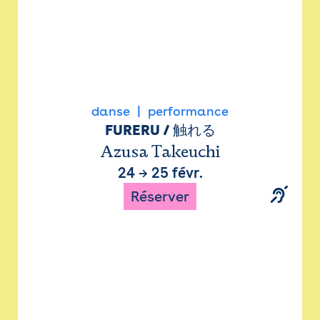
danse
performance
FURERU / 触れる
Azusa Takeuchi
24
→
25 févr.
Réserver