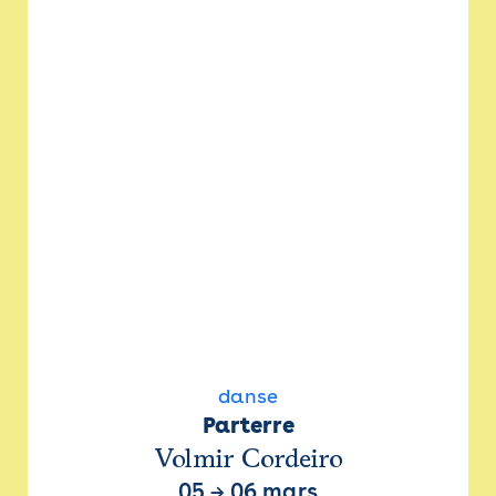
danse
Parterre
Volmir Cordeiro
05
→
06 mars