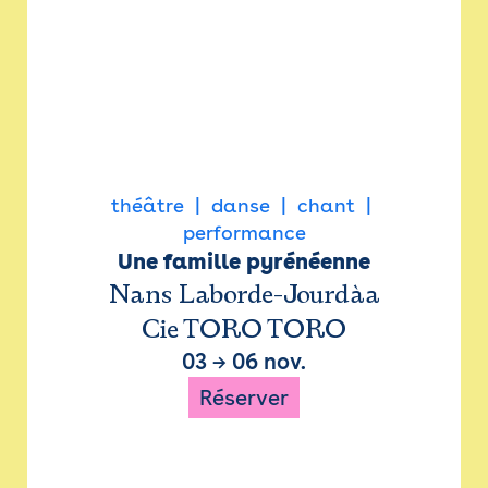
théâtre
danse
chant
performance
Une famille pyrénéenne
Nans Laborde-Jourdàa
Cie TORO TORO
03
→
06 nov.
Réserver