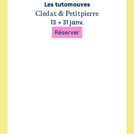
Les tutomouves
Clédat & Petitpierre
13
→
31 janv.
Réserver