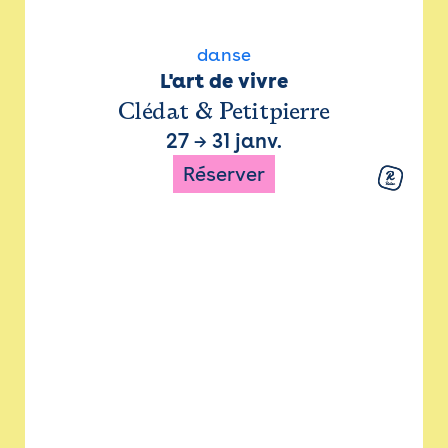
danse
L'art de vivre
Clédat & Petitpierre
27
→
31 janv.
Réserver