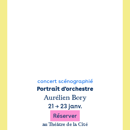
concert scénographié
Portrait d'orchestre
Aurélien Bory
21
→
23 janv.
Réserver
au Théâtre de la Cité