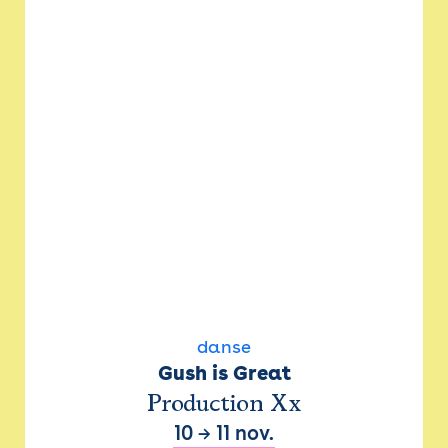
danse
Gush is Great
Production Xx
10
→
11 nov.