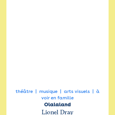
théâtre
musique
arts visuels
à
voir en famille
Olalaland
Lionel Dray