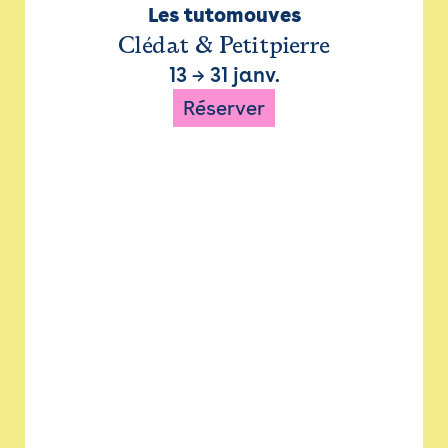
Les tutomouves
Clédat & Petitpierre
13
→
31 janv.
Réserver