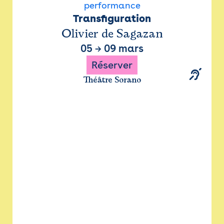
performance
Transfiguration
Olivier de Sagazan
05
→
09 mars
Réserver
Théâtre Sorano