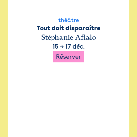
théâtre
Tout doit disparaître
Stéphanie Aflalo
15
→
17 déc.
Réserver