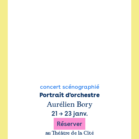
concert scénographié
Portrait d'orchestre
Aurélien Bory
21
→
23 janv.
Réserver
au Théâtre de la Cité