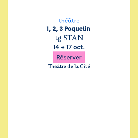
théâtre
1, 2, 3 Poquelin 
tg STAN
14
→
17 oct.
Réserver
Théâtre de la Cité