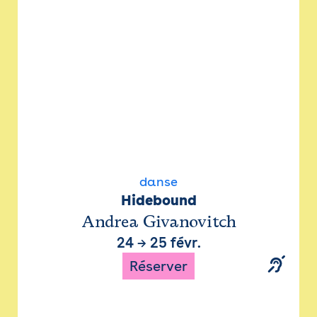
danse
Hidebound
Andrea Givanovitch
24
→
25 févr.
Réserver