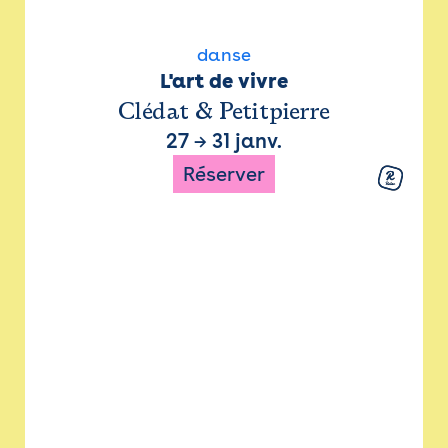
danse
L'art de vivre
Clédat & Petitpierre
27
→
31 janv.
Réserver