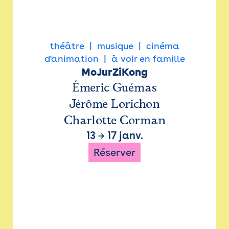
théâtre
musique
cinéma
d'animation
à voir en famille
MoJurZiKong
Émeric Guémas
Jérôme Lorichon
Charlotte Corman
13
→
17 janv.
Réserver