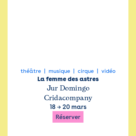
théâtre
musique
cirque
vidéo
La femme des astres
Jur Domingo
Cridacompany
18
→
20 mars
Réserver