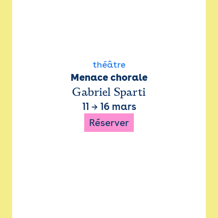
théâtre
Menace chorale
Gabriel Sparti
11
→
16 mars
Réserver