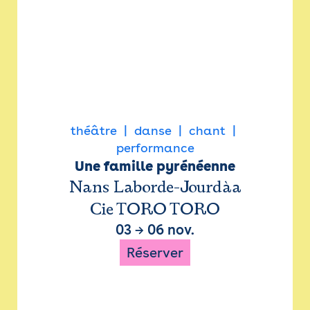
théâtre
danse
chant
performance
Une famille pyrénéenne
Nans Laborde-Jourdàa
Cie TORO TORO
03
→
06 nov.
Réserver