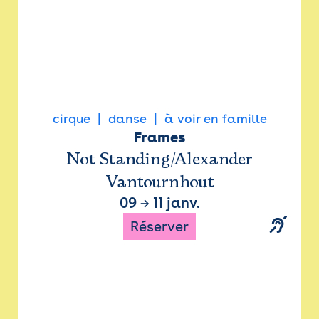
cirque
danse
à voir en famille
Frames
Not Standing/Alexander
Vantournhout
09
→
11 janv.
Réserver