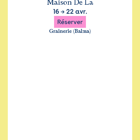
Maison De La
16
→
22 avr.
Réserver
Grainerie (Balma)