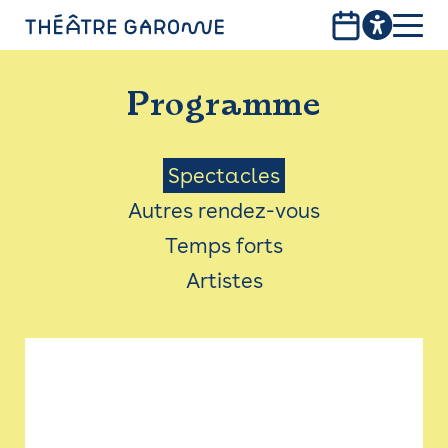
Aller
au
contenu
PROGRAMME
principal
Programme
INFOS PRATIQUES
AVEC LES PUBLICS
Menu
Spectacles
Autres rendez-vous
ACCESSIBILITÉ
Saison
Temps forts
LES PRODUCTIONS
Artistes
LE THÉÂTRE
Bistro
Billetterie