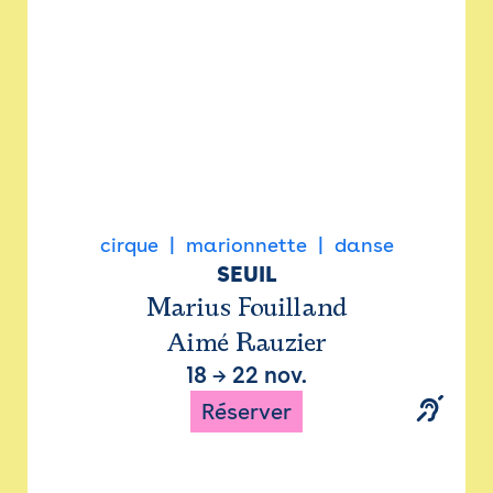
cirque
marionnette
danse
SEUIL
Marius Fouilland
Aimé Rauzier
18
→
22 nov.
Réserver