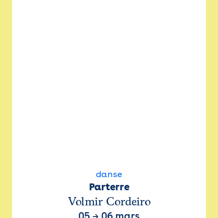
danse
Parterre
Volmir Cordeiro
05
→
06 mars