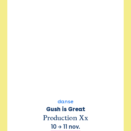
danse
Gush is Great
Production Xx
10
→
11 nov.