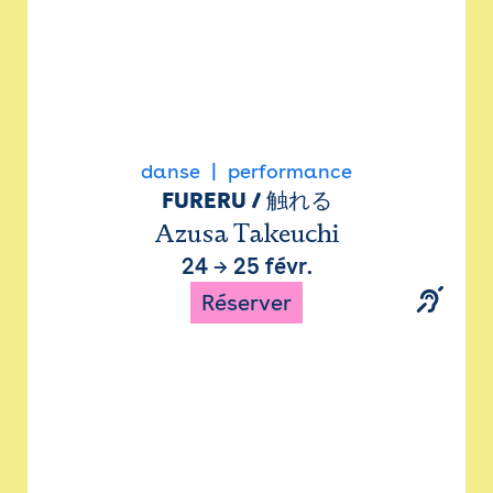
danse
performance
FURERU / 触れる
Azusa Takeuchi
24
→
25 févr.
Réserver