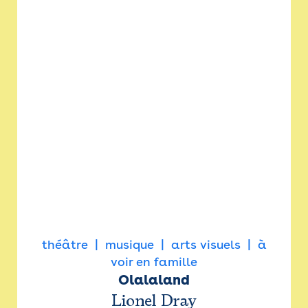
théâtre
musique
arts visuels
à
voir en famille
Olalaland
Lionel Dray