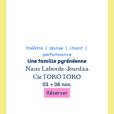
théâtre
danse
chant
performance
Une famille pyrénéenne
Nans Laborde-Jourdàa
Cie TORO TORO
03
→
06 nov.
Réserver