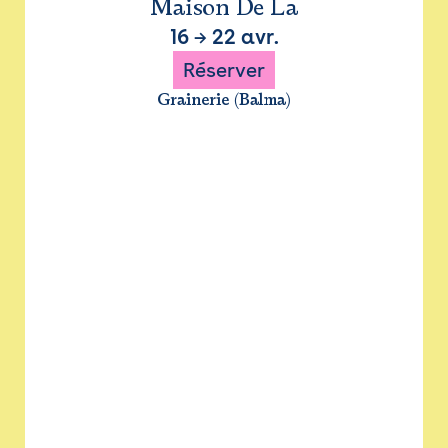
Maison De La
16
→
22 avr.
Réserver
Grainerie (Balma)