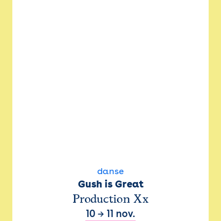
danse
Gush is Great
Production Xx
10
→
11 nov.