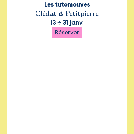
Les tutomouves
Clédat & Petitpierre
13
→
31 janv.
Réserver