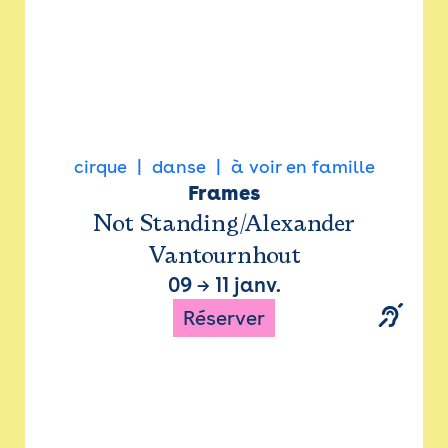
cirque
danse
à voir en famille
Frames
Not Standing/Alexander
Vantournhout
09
→
11 janv.
Réserver