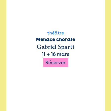
théâtre
Menace chorale
Gabriel Sparti
11
→
16 mars
Réserver