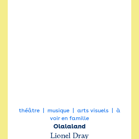
théâtre
musique
arts visuels
à
voir en famille
Olalaland
Lionel Dray