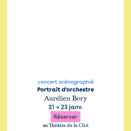
concert scénographié
Portrait d'orchestre
Aurélien Bory
21
→
23 janv.
Réserver
au Théâtre de la Cité