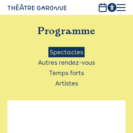
Aller
au
contenu
PROGRAMME
principal
Programme
INFOS PRATIQUES
AVEC LES PUBLICS
Menu
Spectacles
Autres rendez-vous
ACCESSIBILITÉ
Saison
Temps forts
LES PRODUCTIONS
Artistes
LE THÉÂTRE
Bistro
Billetterie