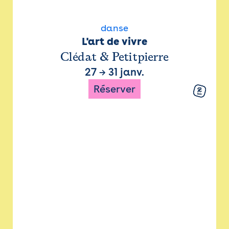
danse
L'art de vivre
Clédat & Petitpierre
27
→
31 janv.
Réserver