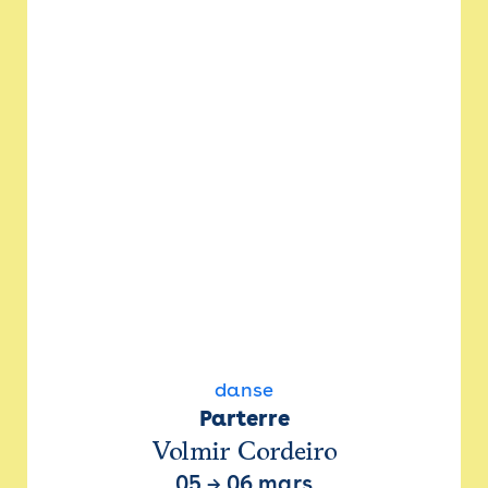
danse
Parterre
Volmir Cordeiro
05
→
06 mars