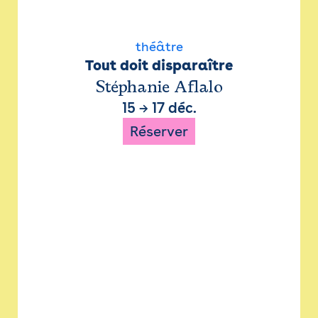
théâtre
Tout doit disparaître
Stéphanie Aflalo
15
→
17 déc.
Réserver