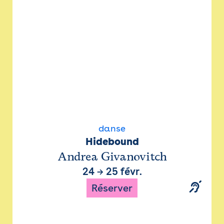
danse
Hidebound
Andrea Givanovitch
24
→
25 févr.
Réserver