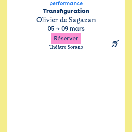
performance
Transfiguration
Olivier de Sagazan
05
→
09 mars
Réserver
Théâtre Sorano