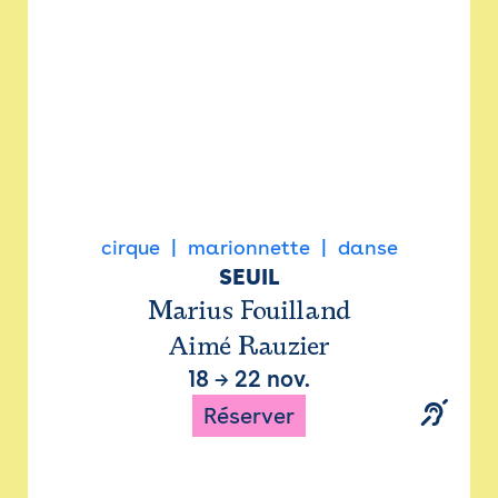
cirque
marionnette
danse
SEUIL
Marius Fouilland
Aimé Rauzier
18
→
22 nov.
Réserver