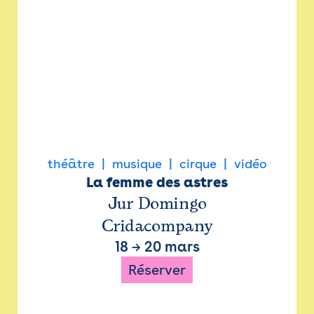
théâtre
musique
cirque
vidéo
La femme des astres
Jur Domingo
Cridacompany
18
→
20 mars
Réserver