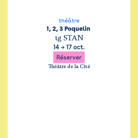
théâtre
1, 2, 3 Poquelin 
tg STAN
14
→
17 oct.
Réserver
Théâtre de la Cité