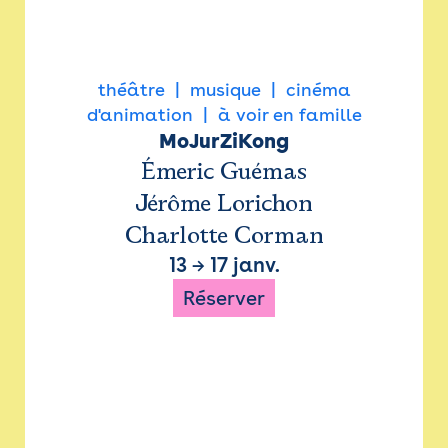
théâtre
musique
cinéma
d'animation
à voir en famille
MoJurZiKong
Émeric Guémas
Jérôme Lorichon
Charlotte Corman
13
→
17 janv.
Réserver