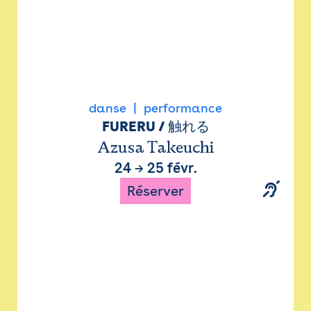
danse
performance
FURERU / 触れる
Azusa Takeuchi
24
→
25 févr.
Réserver