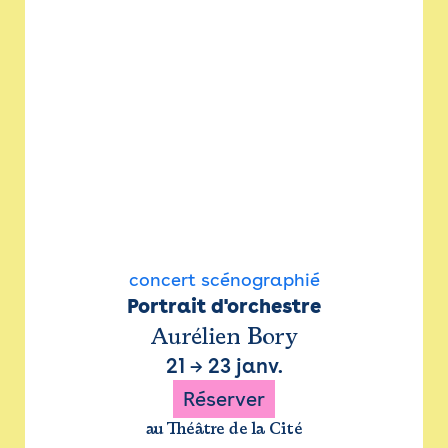
concert scénographié
Portrait d'orchestre
Aurélien Bory
21
→
23 janv.
Réserver
au Théâtre de la Cité