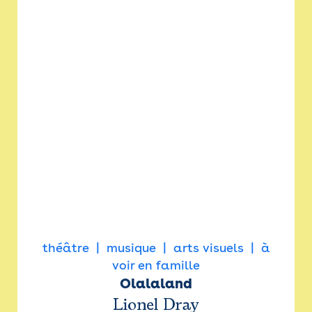
théâtre
musique
arts visuels
à
voir en famille
Olalaland
Lionel Dray