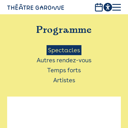
Aller
au
contenu
PROGRAMME
principal
Programme
INFOS PRATIQUES
AVEC LES PUBLICS
Menu
Spectacles
Autres rendez-vous
ACCESSIBILITÉ
Saison
Temps forts
LES PRODUCTIONS
Artistes
LE THÉÂTRE
Bistro
Billetterie