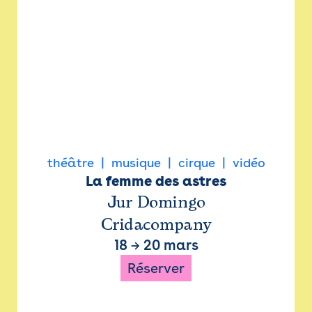
théâtre
musique
cirque
vidéo
La femme des astres
Jur Domingo
Cridacompany
18
→
20 mars
Réserver