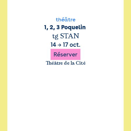
théâtre
1, 2, 3 Poquelin 
tg STAN
14
→
17 oct.
Réserver
Théâtre de la Cité