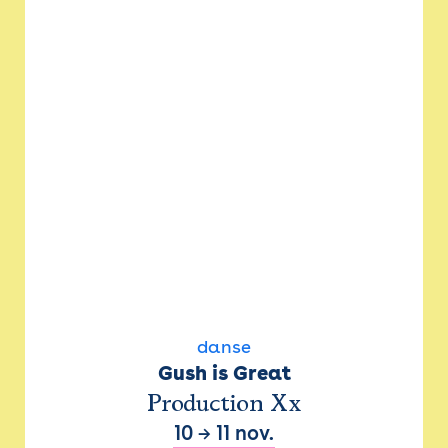
danse
Gush is Great
Production Xx
10
→
11 nov.