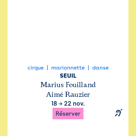
cirque
marionnette
danse
SEUIL
Marius Fouilland
Aimé Rauzier
18
→
22 nov.
Réserver