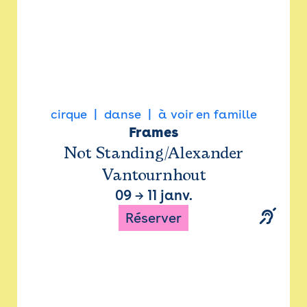
cirque
danse
à voir en famille
Frames
Not Standing/Alexander
Vantournhout
09
→
11 janv.
Réserver