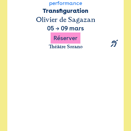
performance
Transfiguration
Olivier de Sagazan
05
→
09 mars
Réserver
Théâtre Sorano