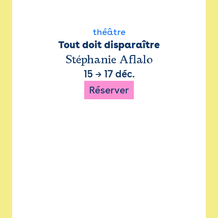
théâtre
Tout doit disparaître
Stéphanie Aflalo
15
→
17 déc.
Réserver