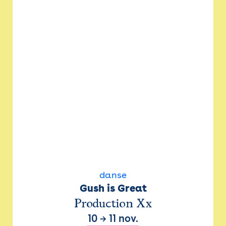
danse
Gush is Great
Production Xx
10
→
11 nov.