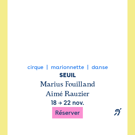
cirque
marionnette
danse
SEUIL
Marius Fouilland
Aimé Rauzier
18
→
22 nov.
Réserver