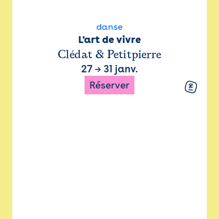
danse
L'art de vivre
Clédat & Petitpierre
27
→
31 janv.
Réserver