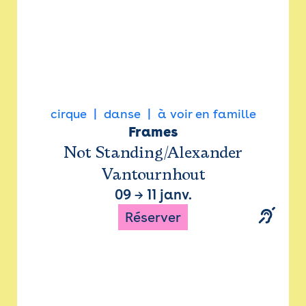
cirque
danse
à voir en famille
Frames
Not Standing/Alexander
Vantournhout
09
→
11 janv.
Réserver