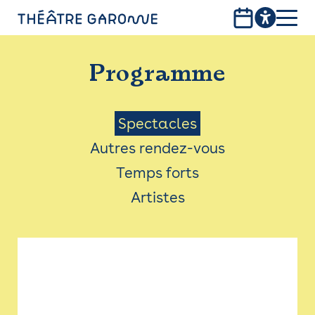
Aller
au
contenu
PROGRAMME
principal
Programme
INFOS PRATIQUES
AVEC LES PUBLICS
Menu
Spectacles
Autres rendez-vous
ACCESSIBILITÉ
Saison
Temps forts
LES PRODUCTIONS
Artistes
LE THÉÂTRE
Bistro
Billetterie