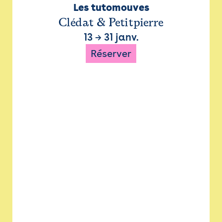
Les tutomouves
Clédat & Petitpierre
13
→
31 janv.
Réserver