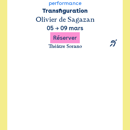
performance
Transfiguration
Olivier de Sagazan
05
→
09 mars
Réserver
Théâtre Sorano