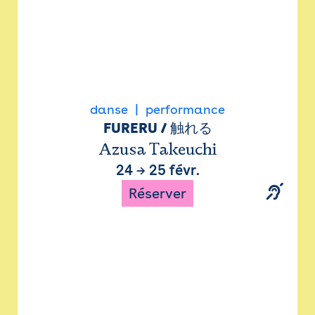
danse
performance
FURERU / 触れる
Azusa Takeuchi
24
→
25 févr.
Réserver