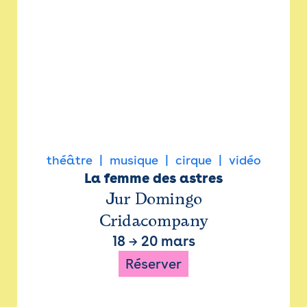
théâtre
musique
cirque
vidéo
La femme des astres
Jur Domingo
Cridacompany
18
→
20 mars
Réserver