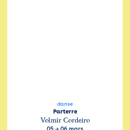
danse
Parterre
Volmir Cordeiro
05
→
06 mars