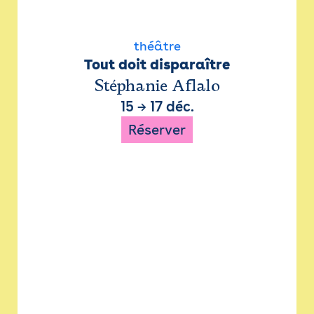
théâtre
Tout doit disparaître
Stéphanie Aflalo
15
→
17 déc.
Réserver