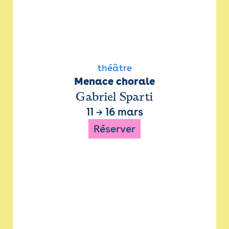
théâtre
Menace chorale
Gabriel Sparti
11
→
16 mars
Réserver