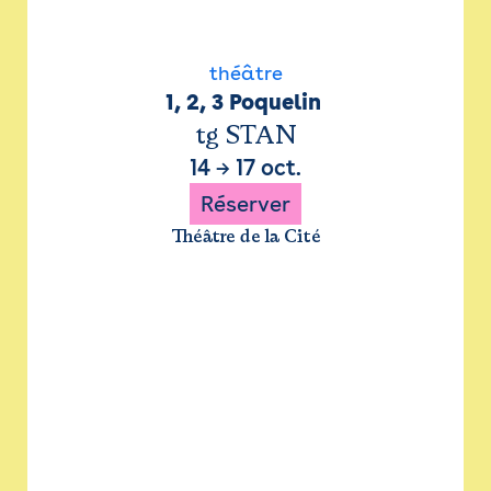
théâtre
1, 2, 3 Poquelin 
tg STAN
14
→
17 oct.
Réserver
Théâtre de la Cité