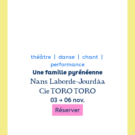
théâtre
danse
chant
performance
Une famille pyrénéenne
Nans Laborde-Jourdàa
Cie TORO TORO
03
→
06 nov.
Réserver