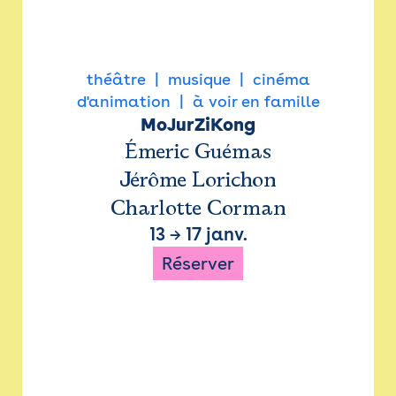
théâtre
musique
cinéma
d'animation
à voir en famille
MoJurZiKong
Émeric Guémas
Jérôme Lorichon
Charlotte Corman
13
→
17 janv.
Réserver