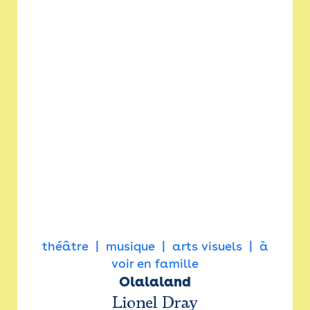
théâtre
musique
arts visuels
à
voir en famille
Olalaland
Lionel Dray