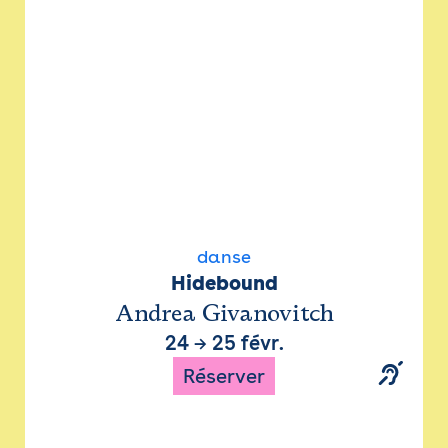
danse
Hidebound
Andrea Givanovitch
24
→
25 févr.
Réserver