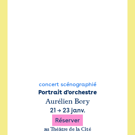
concert scénographié
Portrait d'orchestre
Aurélien Bory
21
→
23 janv.
Réserver
au Théâtre de la Cité