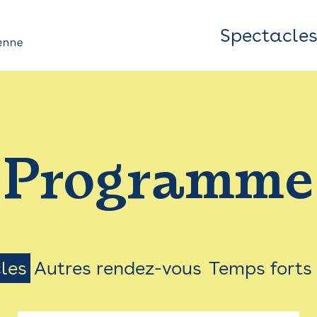
Spectacle
Top
Bar
/
Programme
Menu
les
Autres rendez-vous
Temps forts
on