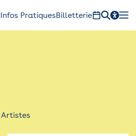
s
Infos Pratiques
Billetterie
Bistro
Billetterie
Newsletter
Espace presse
Artistes
théâtre Garonne, scène européenne
1, av. du Chateau d'eau - 31300 Toulouse