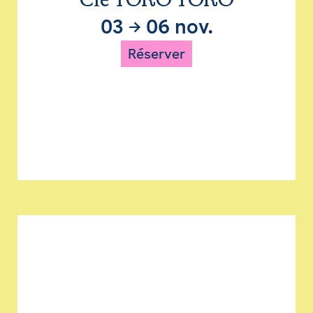
Cie TORO TORO
03
→
06 nov.
Réserver