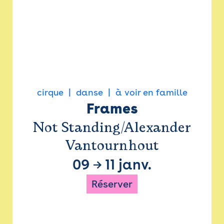
cirque
danse
à voir en famille
Frames
Not Standing/Alexander
Vantournhout
09
→
11 janv.
Réserver