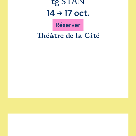
tg STAN
14
→
17 oct.
Réserver
Théâtre de la Cité