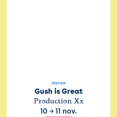
danse
Gush is Great
Production Xx
10
→
11 nov.