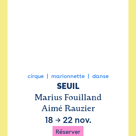
cirque
marionnette
danse
SEUIL
Marius Fouilland
Aimé Rauzier
18
→
22 nov.
Réserver