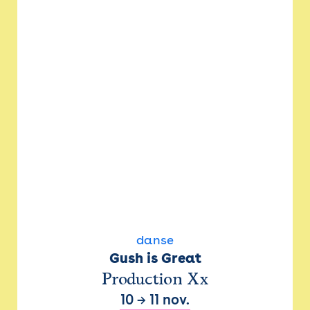
danse
Gush is Great
Production Xx
10
→
11 nov.