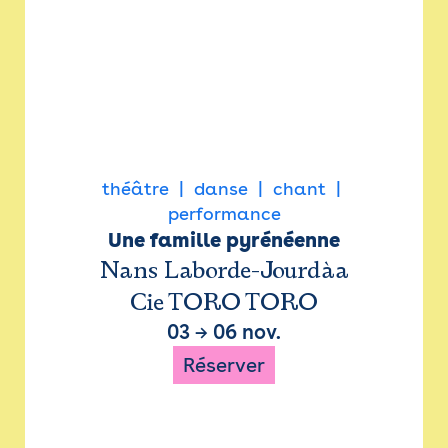
théâtre
danse
chant
performance
Une famille pyrénéenne
Nans Laborde-Jourdàa
Cie TORO TORO
03
→
06 nov.
Réserver