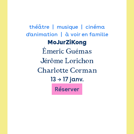
théâtre
musique
cinéma
d'animation
à voir en famille
MoJurZiKong
Émeric Guémas
Jérôme Lorichon
Charlotte Corman
13
→
17 janv.
Réserver