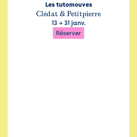
Les tutomouves
Clédat & Petitpierre
13
→
31 janv.
Réserver