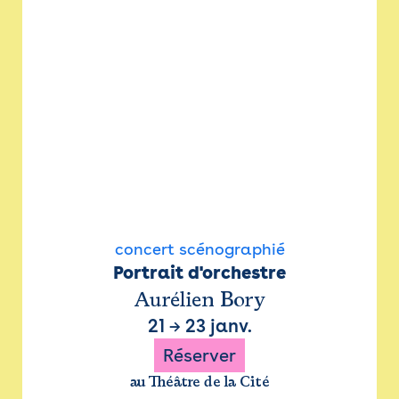
concert scénographié
Portrait d'orchestre
Aurélien Bory
21
→
23 janv.
Réserver
au Théâtre de la Cité