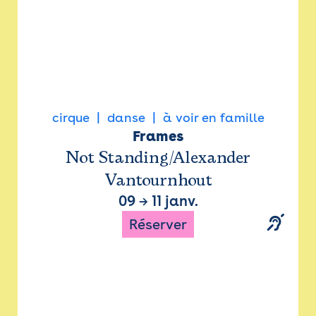
cirque
danse
à voir en famille
Frames
Not Standing/Alexander
Vantournhout
09
→
11 janv.
Réserver