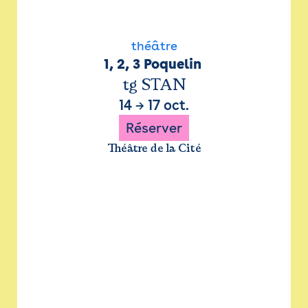
théâtre
1, 2, 3 Poquelin 
tg STAN
14
→
17 oct.
Réserver
Théâtre de la Cité