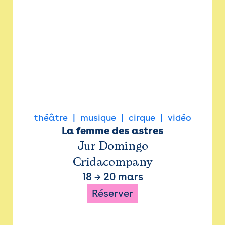
théâtre
musique
cirque
vidéo
La femme des astres
Jur Domingo
Cridacompany
18
→
20 mars
Réserver