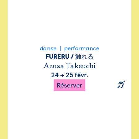
danse
performance
FURERU / 触れる
Azusa Takeuchi
24
→
25 févr.
Réserver