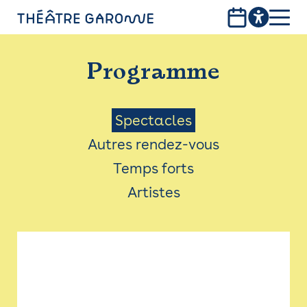
Aller
au
contenu
PROGRAMME
principal
Programme
INFOS PRATIQUES
AVEC LES PUBLICS
Menu
Spectacles
Autres rendez-vous
ACCESSIBILITÉ
Saison
Temps forts
LES PRODUCTIONS
Artistes
LE THÉÂTRE
Bistro
Billetterie