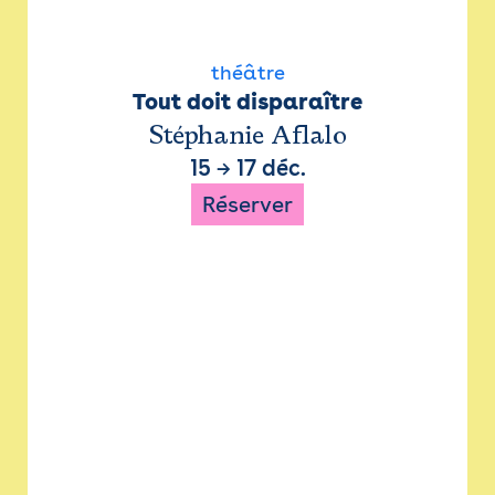
théâtre
Tout doit disparaître
Stéphanie Aflalo
15
→
17 déc.
Réserver