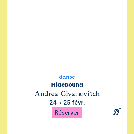
danse
Hidebound
Andrea Givanovitch
24
→
25 févr.
Réserver