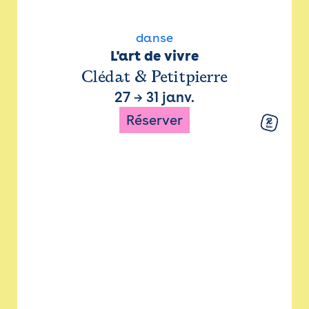
danse
L'art de vivre
Clédat & Petitpierre
27
→
31 janv.
Réserver