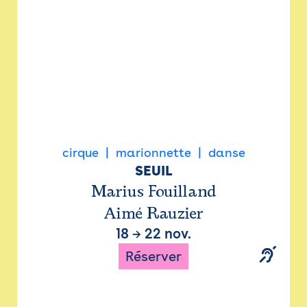
cirque
marionnette
danse
SEUIL
Marius Fouilland
Aimé Rauzier
18
→
22 nov.
Réserver