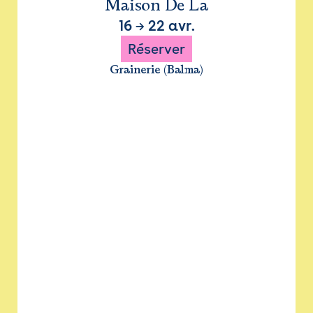
Maison De La
16
→
22 avr.
Réserver
Grainerie (Balma)