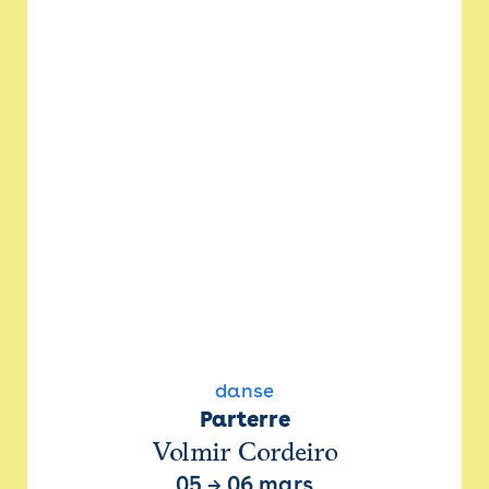
danse
Parterre
Volmir Cordeiro
05
→
06 mars