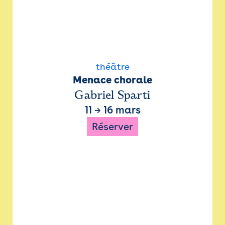
théâtre
Menace chorale
Gabriel Sparti
11
→
16 mars
Réserver