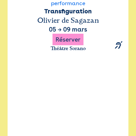
performance
Transfiguration
Olivier de Sagazan
05
→
09 mars
Réserver
Théâtre Sorano