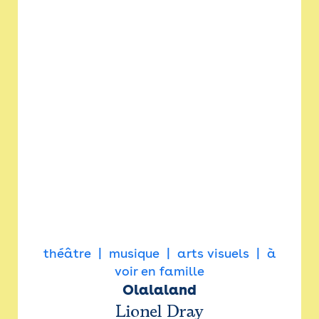
théâtre
musique
arts visuels
à
voir en famille
Olalaland
Lionel Dray