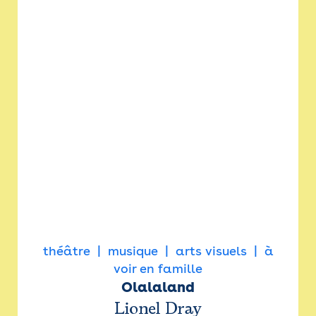
théâtre
musique
arts visuels
à
voir en famille
Olalaland
Lionel Dray