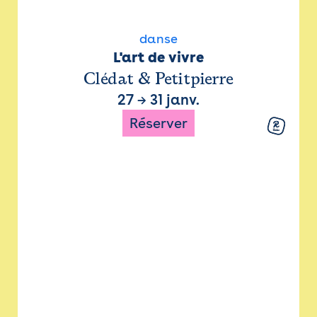
danse
L'art de vivre
Clédat & Petitpierre
27
→
31 janv.
Réserver