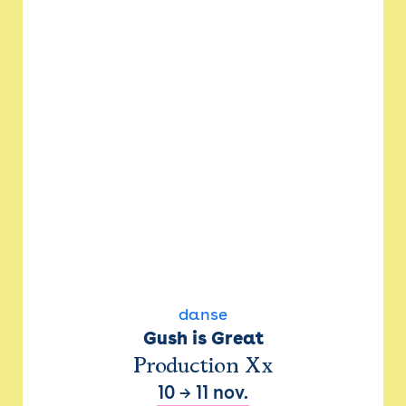
danse
Gush is Great
Production Xx
10
→
11 nov.