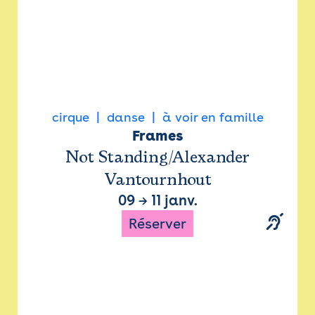
cirque
danse
à voir en famille
Frames
Not Standing/Alexander
Vantournhout
09
→
11 janv.
Réserver