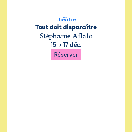
théâtre
Tout doit disparaître
Stéphanie Aflalo
15
→
17 déc.
Réserver