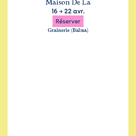
Maison De La
16
→
22 avr.
Réserver
Grainerie (Balma)