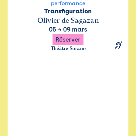
performance
Transfiguration
Olivier de Sagazan
05
→
09 mars
Réserver
Théâtre Sorano