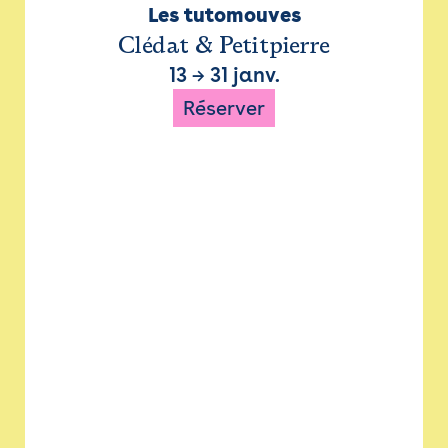
Les tutomouves
Clédat & Petitpierre
13
→
31 janv.
Réserver