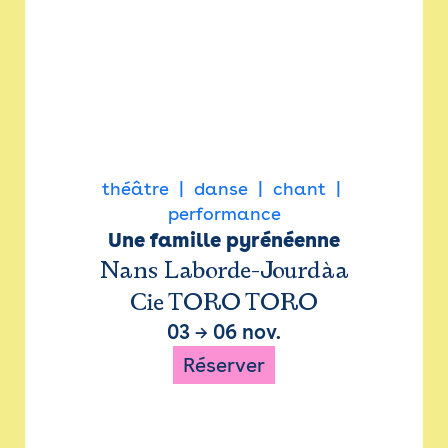
théâtre
danse
chant
performance
Une famille pyrénéenne
Nans Laborde-Jourdàa
Cie TORO TORO
03
→
06 nov.
Réserver