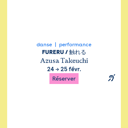
danse
performance
FURERU / 触れる
Azusa Takeuchi
24
→
25 févr.
Réserver