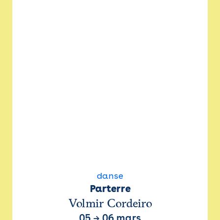
danse
Parterre
Volmir Cordeiro
05
→
06 mars