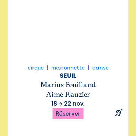
cirque
marionnette
danse
SEUIL
Marius Fouilland
Aimé Rauzier
18
→
22 nov.
Réserver