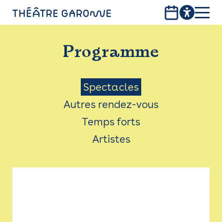
Aller
au
contenu
PROGRAMME
principal
Programme
INFOS PRATIQUES
AVEC LES PUBLICS
Menu
Spectacles
Autres rendez-vous
ACCESSIBILITÉ
Saison
Temps forts
LES PRODUCTIONS
Artistes
LE THÉÂTRE
Bistro
Billetterie