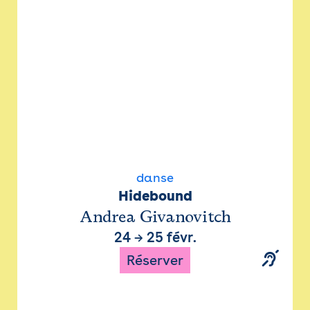
danse
Hidebound
Andrea Givanovitch
24
→
25 févr.
Réserver