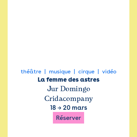
théâtre
musique
cirque
vidéo
La femme des astres
Jur Domingo
Cridacompany
18
→
20 mars
Réserver