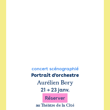
concert scénographié
Portrait d'orchestre
Aurélien Bory
21
→
23 janv.
Réserver
au Théâtre de la Cité