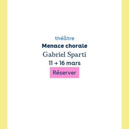
théâtre
Menace chorale
Gabriel Sparti
11
→
16 mars
Réserver