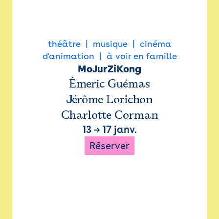
théâtre
musique
cinéma
d'animation
à voir en famille
MoJurZiKong
Émeric Guémas
Jérôme Lorichon
Charlotte Corman
13
→
17 janv.
Réserver