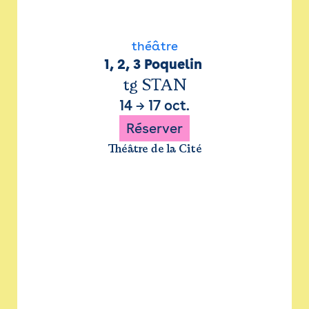
théâtre
1, 2, 3 Poquelin 
tg STAN
14
→
17 oct.
Réserver
Théâtre de la Cité