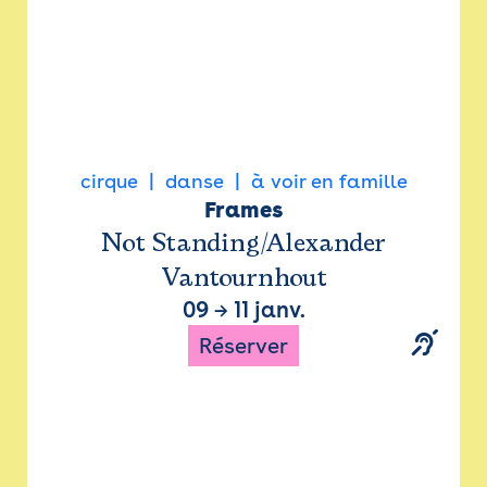
cirque
danse
à voir en famille
Frames
Not Standing/Alexander
Vantournhout
09
→
11 janv.
Réserver