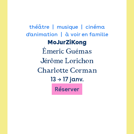
théâtre
musique
cinéma
d'animation
à voir en famille
MoJurZiKong
Émeric Guémas
Jérôme Lorichon
Charlotte Corman
13
→
17 janv.
Réserver