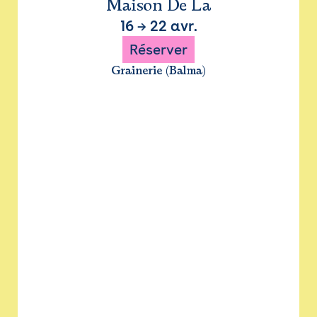
Maison De La
16
→
22 avr.
Réserver
Grainerie (Balma)