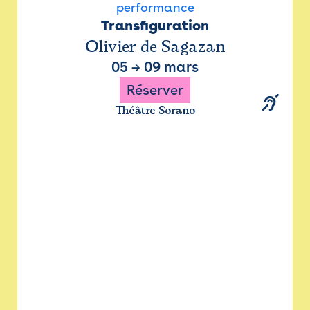
performance
Transfiguration
Olivier de Sagazan
05
→
09 mars
Réserver
Théâtre Sorano