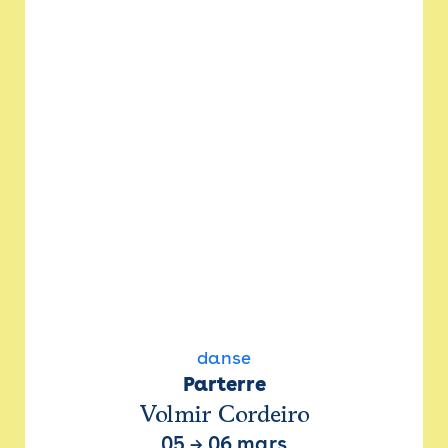
danse
Parterre
Volmir Cordeiro
05
→
06 mars