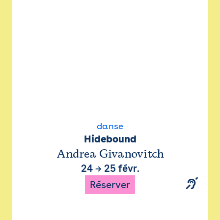
danse
Hidebound
Andrea Givanovitch
24
→
25 févr.
Réserver