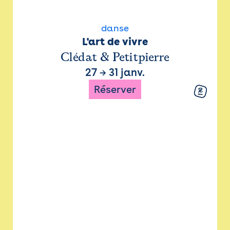
danse
L'art de vivre
Clédat & Petitpierre
27
→
31 janv.
Réserver