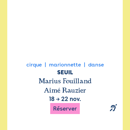
cirque
marionnette
danse
SEUIL
Marius Fouilland
Aimé Rauzier
18
→
22 nov.
Réserver