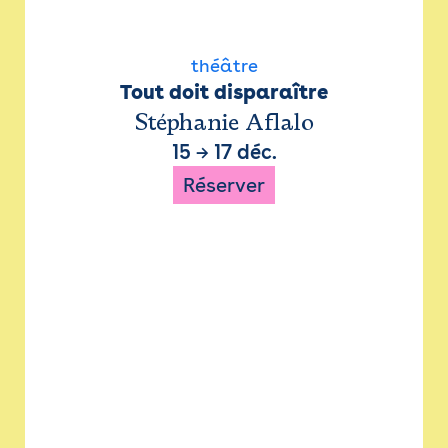
théâtre
Tout doit disparaître
Stéphanie Aflalo
15
→
17 déc.
Réserver