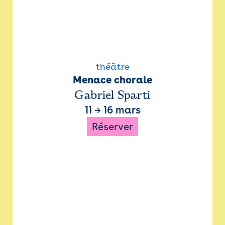
théâtre
Menace chorale
Gabriel Sparti
11
→
16 mars
Réserver