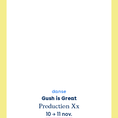
danse
Gush is Great
Production Xx
10
→
11 nov.