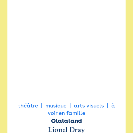
théâtre
musique
arts visuels
à
voir en famille
Olalaland
Lionel Dray