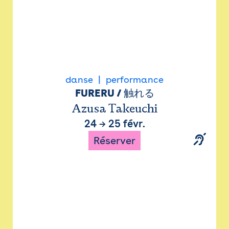
danse
performance
FURERU / 触れる
Azusa Takeuchi
24
→
25 févr.
Réserver