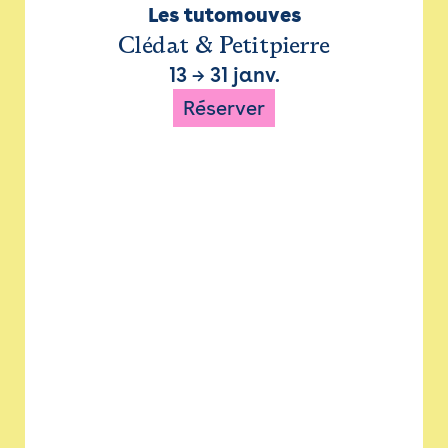
Les tutomouves
Clédat & Petitpierre
13
→
31 janv.
Réserver