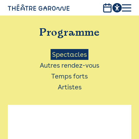
Aller
au
contenu
PROGRAMME
principal
Programme
INFOS PRATIQUES
AVEC LES PUBLICS
Menu
Spectacles
Autres rendez-vous
ACCESSIBILITÉ
Saison
Temps forts
LES PRODUCTIONS
Artistes
LE THÉÂTRE
Bistro
Billetterie