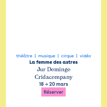
théâtre
musique
cirque
vidéo
La femme des astres
Jur Domingo
Cridacompany
18
→
20 mars
Réserver