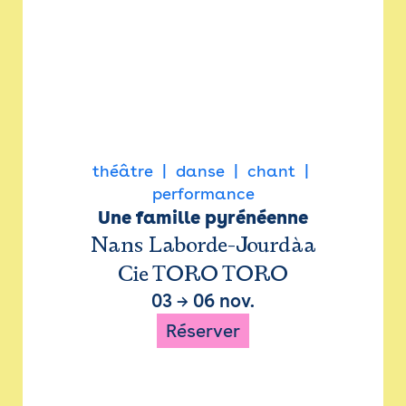
théâtre
danse
chant
performance
Une famille pyrénéenne
Nans Laborde-Jourdàa
Cie TORO TORO
03
→
06 nov.
Réserver