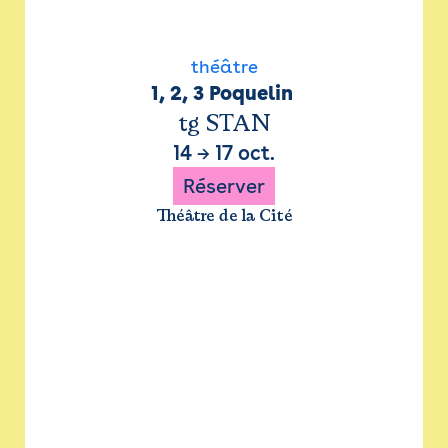
théâtre
1, 2, 3 Poquelin 
tg STAN
14
→
17 oct.
Réserver
Théâtre de la Cité