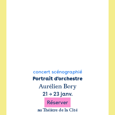
concert scénographié
Portrait d'orchestre
Aurélien Bory
21
→
23 janv.
Réserver
au Théâtre de la Cité