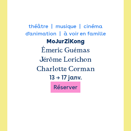
théâtre
musique
cinéma
d'animation
à voir en famille
MoJurZiKong
Émeric Guémas
Jérôme Lorichon
Charlotte Corman
13
→
17 janv.
Réserver