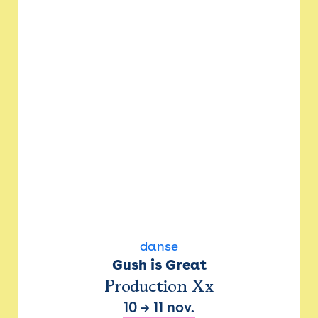
danse
Gush is Great
Production Xx
10
→
11 nov.