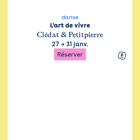
danse
L'art de vivre
Clédat & Petitpierre
27
→
31 janv.
Réserver