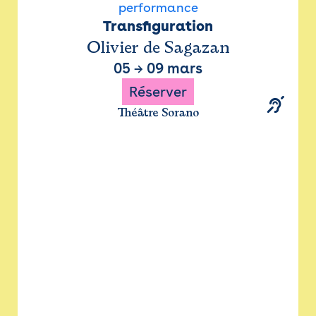
performance
Transfiguration
Olivier de Sagazan
05
→
09 mars
Réserver
Théâtre Sorano