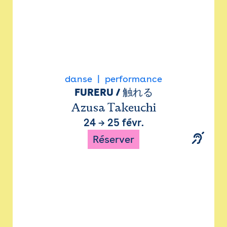
danse
performance
FURERU / 触れる
Azusa Takeuchi
24
→
25 févr.
Réserver