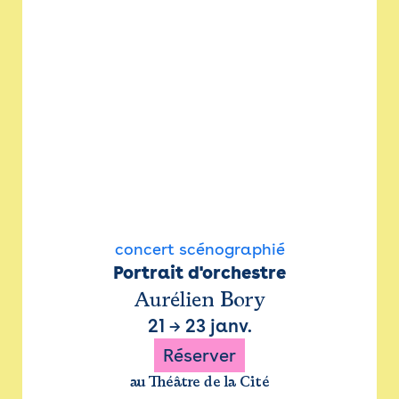
concert scénographié
Portrait d'orchestre
Aurélien Bory
21
→
23 janv.
Réserver
au Théâtre de la Cité