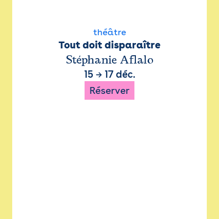
théâtre
Tout doit disparaître
Stéphanie Aflalo
15
→
17 déc.
Réserver