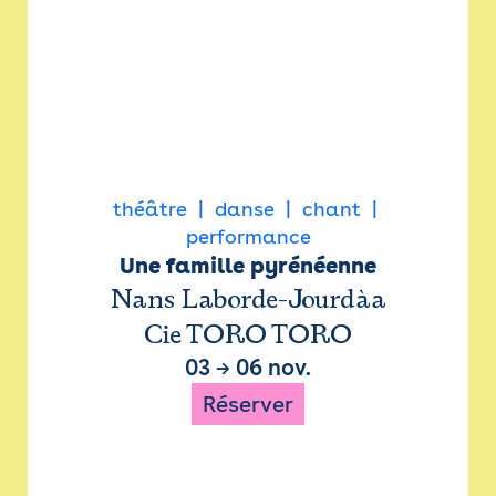
théâtre
danse
chant
performance
Une famille pyrénéenne
Nans Laborde-Jourdàa
Cie TORO TORO
03
→
06 nov.
Réserver