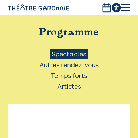
Aller
au
contenu
PROGRAMME
principal
Programme
INFOS PRATIQUES
AVEC LES PUBLICS
Menu
Spectacles
Autres rendez-vous
ACCESSIBILITÉ
Saison
Temps forts
LES PRODUCTIONS
Artistes
LE THÉÂTRE
Bistro
Billetterie