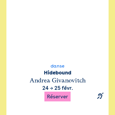
danse
Hidebound
Andrea Givanovitch
24
→
25 févr.
Réserver