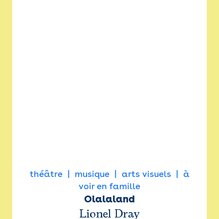
théâtre
musique
arts visuels
à
voir en famille
Olalaland
Lionel Dray