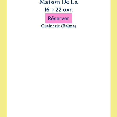
Maison De La
16
→
22 avr.
Réserver
Grainerie (Balma)