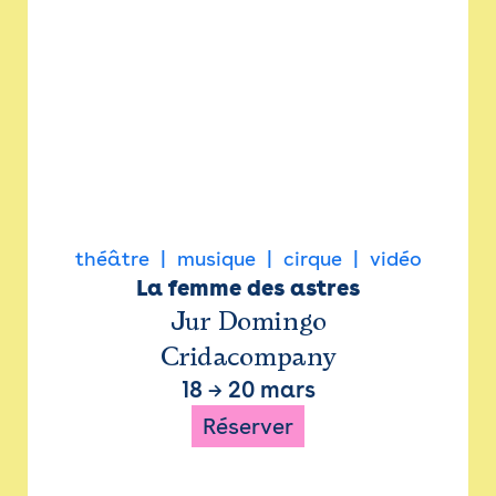
théâtre
musique
cirque
vidéo
La femme des astres
Jur Domingo
Cridacompany
18
→
20 mars
Réserver