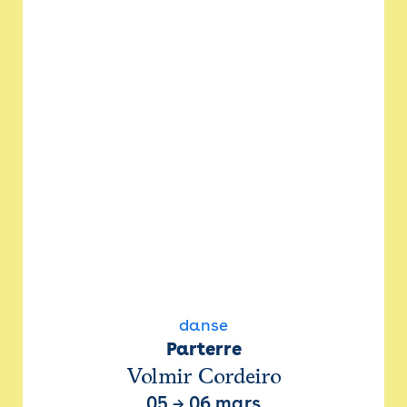
danse
Parterre
Volmir Cordeiro
05
→
06 mars