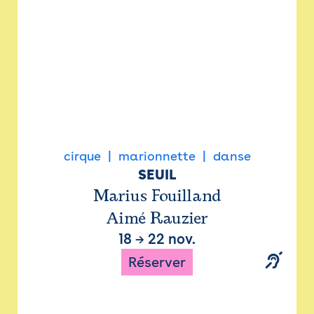
cirque
marionnette
danse
SEUIL
Marius Fouilland
Aimé Rauzier
18
→
22 nov.
Réserver