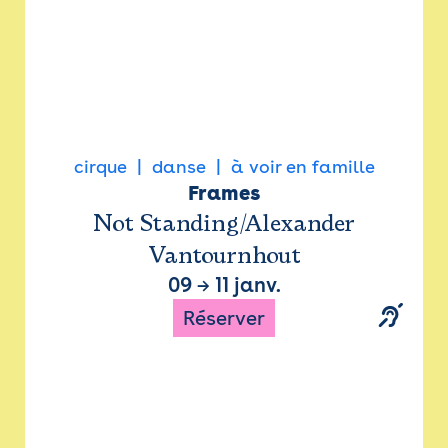
cirque
danse
à voir en famille
Frames
Not Standing/Alexander
Vantournhout
09
→
11 janv.
Réserver