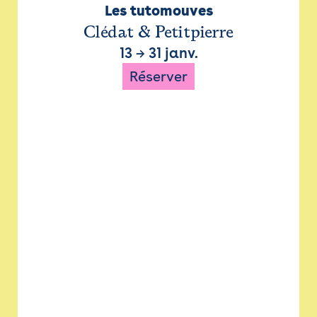
Les tutomouves
Clédat & Petitpierre
13
→
31 janv.
Réserver