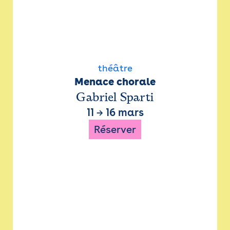
théâtre
Menace chorale
Gabriel Sparti
11
→
16 mars
Réserver