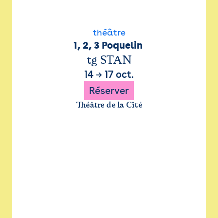
théâtre
1, 2, 3 Poquelin 
tg STAN
14
→
17 oct.
Réserver
Théâtre de la Cité