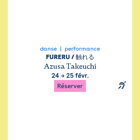
danse
performance
FURERU / 触れる
Azusa Takeuchi
24
→
25 févr.
Réserver