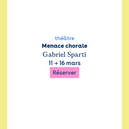
théâtre
Menace chorale
Gabriel Sparti
11
→
16 mars
Réserver