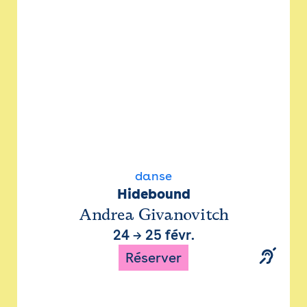
danse
Hidebound
Andrea Givanovitch
24
→
25 févr.
Réserver