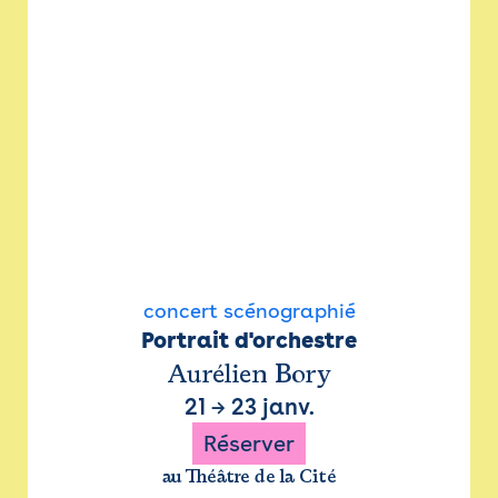
concert scénographié
Portrait d'orchestre
Aurélien Bory
21
→
23 janv.
Réserver
au Théâtre de la Cité