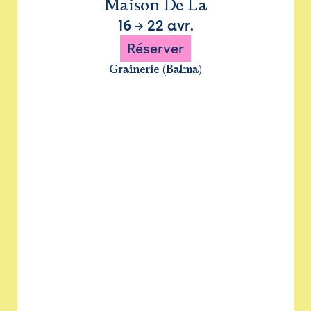
Maison De La
16
→
22 avr.
Réserver
Grainerie (Balma)