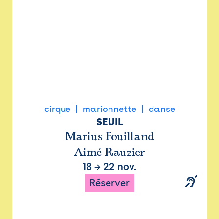
cirque
marionnette
danse
SEUIL
Marius Fouilland
Aimé Rauzier
18
→
22 nov.
Réserver