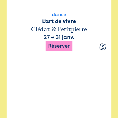
danse
L'art de vivre
Clédat & Petitpierre
27
→
31 janv.
Réserver