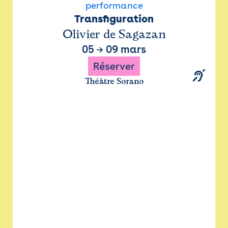
performance
Transfiguration
Olivier de Sagazan
05
→
09 mars
Réserver
Théâtre Sorano