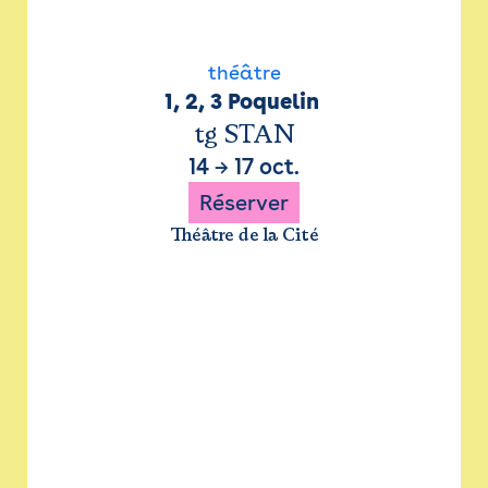
théâtre
1, 2, 3 Poquelin 
tg STAN
14
→
17 oct.
Réserver
Théâtre de la Cité