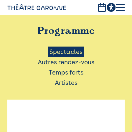
Aller
au
contenu
PROGRAMME
principal
Programme
INFOS PRATIQUES
AVEC LES PUBLICS
Menu
Spectacles
Autres rendez-vous
ACCESSIBILITÉ
Saison
Temps forts
LES PRODUCTIONS
Artistes
LE THÉÂTRE
Bistro
Billetterie