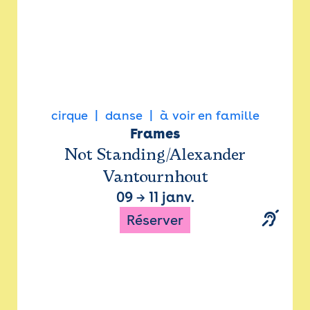
cirque
danse
à voir en famille
Frames
Not Standing/Alexander
Vantournhout
09
→
11 janv.
Réserver