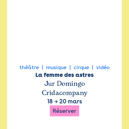
théâtre
musique
cirque
vidéo
La femme des astres
Jur Domingo
Cridacompany
18
→
20 mars
Réserver