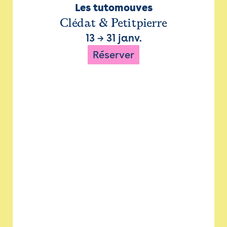
Les tutomouves
Clédat & Petitpierre
13
→
31 janv.
Réserver