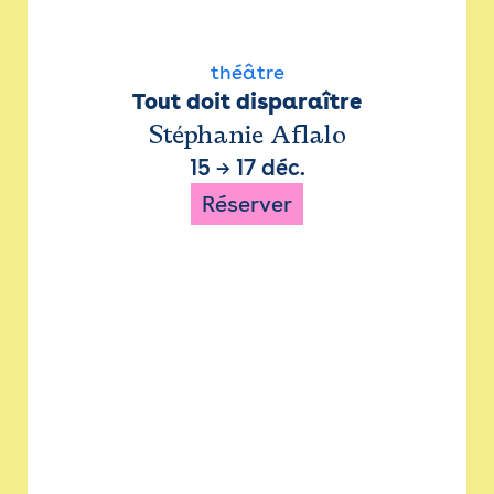
théâtre
Tout doit disparaître
Stéphanie Aflalo
15
→
17 déc.
Réserver