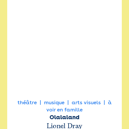
théâtre
musique
arts visuels
à
voir en famille
Olalaland
Lionel Dray