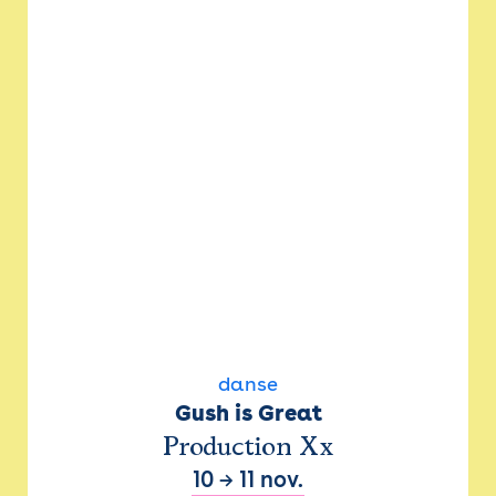
danse
Gush is Great
Production Xx
10
→
11 nov.