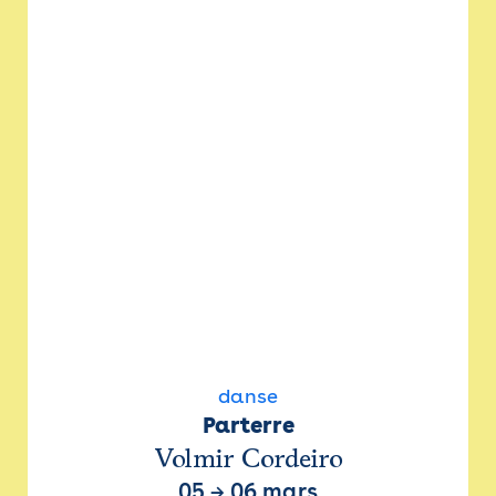
danse
Parterre
Volmir Cordeiro
05
→
06 mars