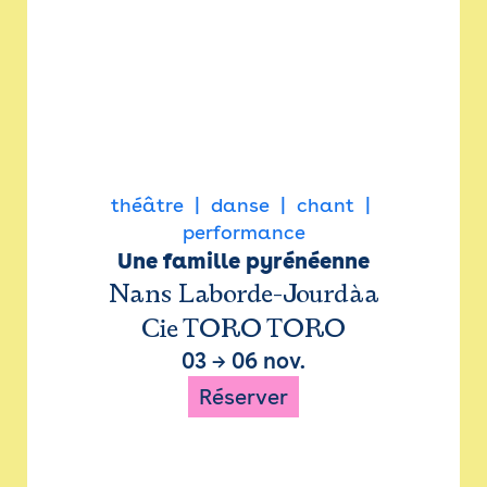
théâtre
danse
chant
performance
Une famille pyrénéenne
Nans Laborde-Jourdàa
Cie TORO TORO
03
→
06 nov.
Réserver