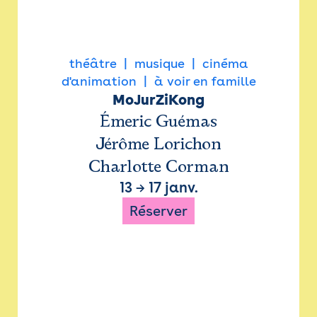
théâtre
musique
cinéma
d'animation
à voir en famille
MoJurZiKong
Émeric Guémas
Jérôme Lorichon
Charlotte Corman
13
→
17 janv.
Réserver