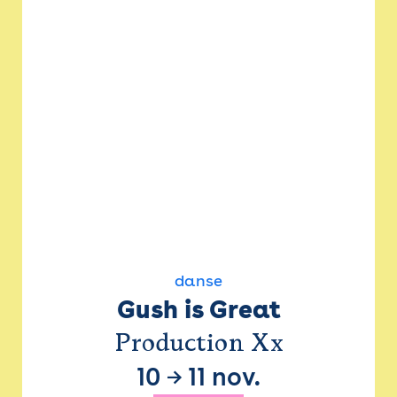
danse
Gush is Great
Production Xx
10
→
11 nov.