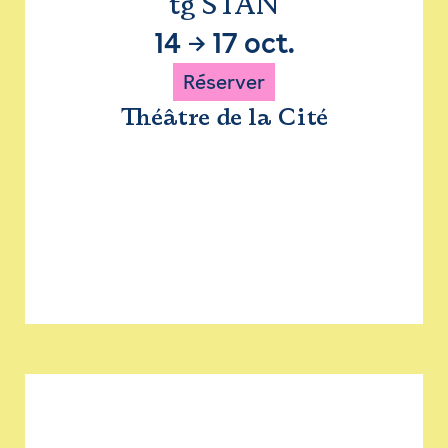
tg STAN
14
→
17 oct.
Réserver
Théâtre de la Cité