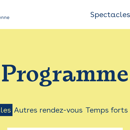
Spectacle
Top
Bar
/
Programme
Menu
les
Autres rendez-vous
Temps forts
on