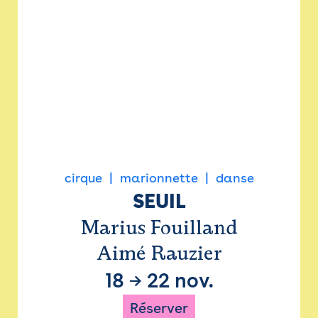
cirque
marionnette
danse
SEUIL
Marius Fouilland
Aimé Rauzier
18
→
22 nov.
Réserver