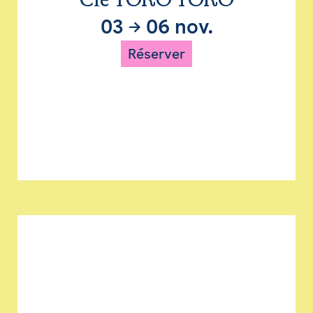
Cie TORO TORO
03
→
06 nov.
Réserver