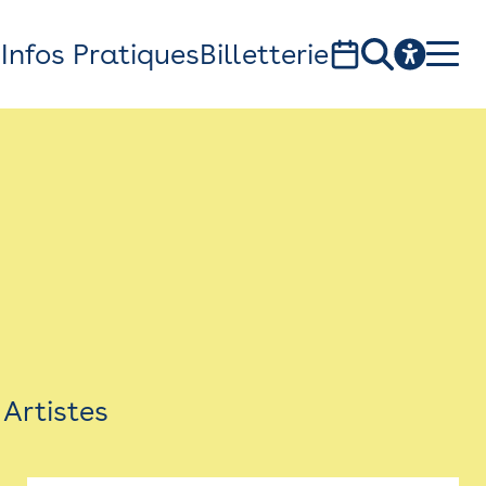
s
Infos Pratiques
Billetterie
Bistro
Billetterie
Newsletter
Espace presse
Artistes
théâtre Garonne, scène européenne
1, av. du Chateau d'eau - 31300 Toulouse