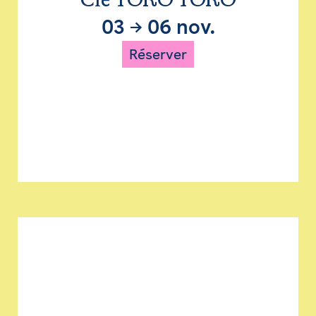
Cie TORO TORO
03
→
06 nov.
Réserver