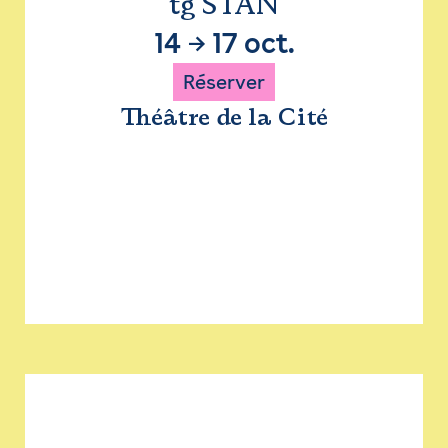
tg STAN
14
→
17 oct.
Réserver
Théâtre de la Cité