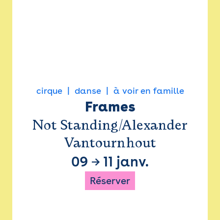
cirque
danse
à voir en famille
Frames
Not Standing/Alexander
Vantournhout
09
→
11 janv.
Réserver