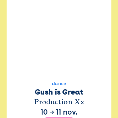
danse
Gush is Great
Production Xx
10
→
11 nov.