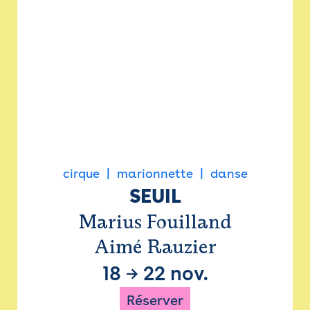
cirque
marionnette
danse
SEUIL
Marius Fouilland
Aimé Rauzier
18
→
22 nov.
Réserver