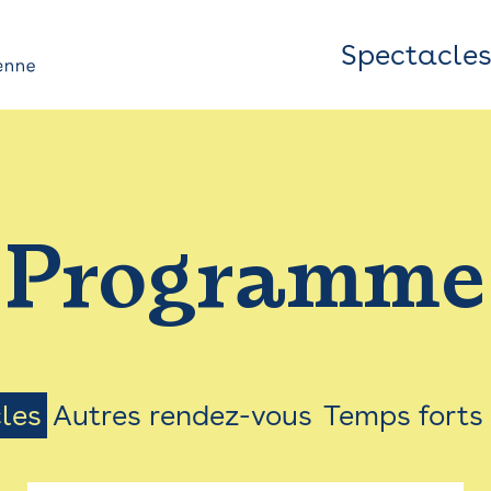
Spectacle
Top
Bar
/
Programme
Menu
les
Autres rendez-vous
Temps forts
on