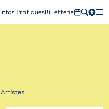
s
Infos Pratiques
Billetterie
Bistro
Billetterie
Newsletter
Espace presse
Artistes
théâtre Garonne, scène européenne
1, av. du Chateau d'eau - 31300 Toulouse